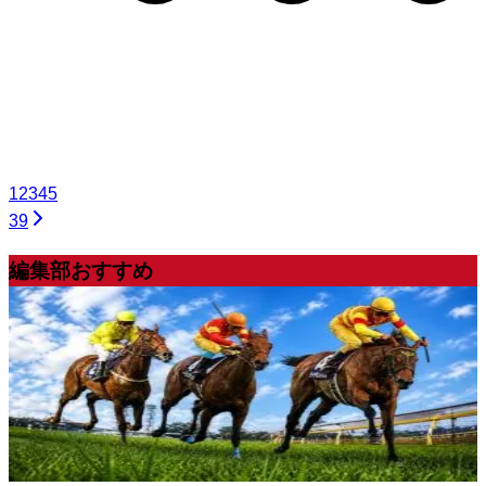
1
2
3
4
5
39
編集部おすすめ