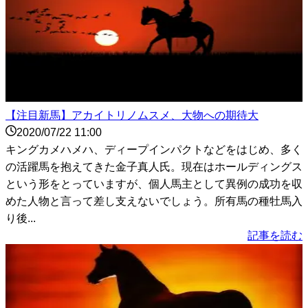
【注目新馬】アカイトリノムスメ、大物への期待大
2020/07/22 11:00
キングカメハメハ、ディープインパクトなどをはじめ、多く
の活躍馬を抱えてきた金子真人氏。現在はホールディングス
という形をとっていますが、個人馬主として異例の成功を収
めた人物と言って差し支えないでしょう。所有馬の種牡馬入
り後...
記事を読む