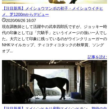
【注目新馬】メイショウマンボの初子・メイショウイチヒ
メ、芝1200mからデビュー
2020/06/26 16:07
現在調教師として活躍中の武幸四郎氏ですが、ジョッキー時
代の印象としては「穴騎手」というイメージの強い一人でし
た。大穴として印象に残っているのがウインクリューガーの
NHKマイルカップ、ティコティコタックの秋華賞、ソング
オブ...
記事を読む
【注目新馬】エイシンヒカリ産駒エイシンヒテン、期待の自