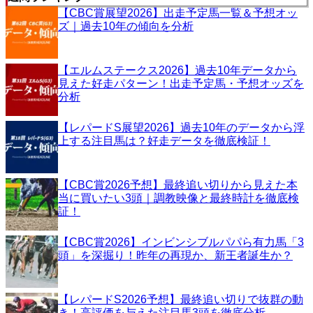
【CBC賞展望2026】出走予定馬一覧＆予想オッ
ズ｜過去10年の傾向を分析
【エルムステークス2026】過去10年データから
見えた好走パターン！出走予定馬・予想オッズを
分析
【レパードS展望2026】過去10年のデータから浮
上する注目馬は？好走データを徹底検証！
【CBC賞2026予想】最終追い切りから見えた本
当に買いたい3頭｜調教映像と最終時計を徹底検
証！
【CBC賞2026】インビンシブルパパら有力馬「3
頭」を深掘り！昨年の再現か、新王者誕生か？
【レパードS2026予想】最終追い切りで抜群の動
き！高評価を与えた注目馬3頭を徹底分析