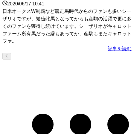
2020/06/17 10:41
日米オークスW制覇など競走馬時代からのファンも多いシー
ザリオですが、繁殖牝馬となってからも産駒の活躍で更に多
くのファンを獲得し続けています。シーザリオがキャロット
ファーム所有馬だった縁もあってか、産駒もまたキャロット
ファ...
記事を読む