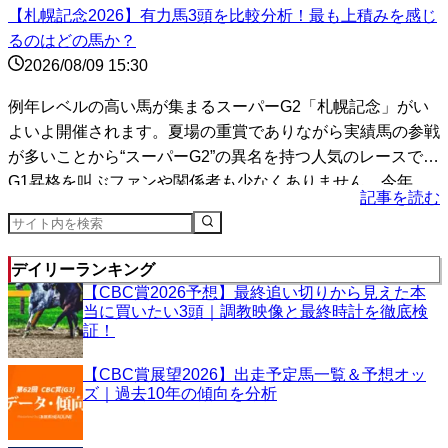
【札幌記念2026】有力馬3頭を比較分析！最も上積みを感じ
るのはどの馬か？
2026/08/09 15:30
例年レベルの高い馬が集まるスーパーG2「札幌記念」がい
よいよ開催されます。夏場の重賞でありながら実績馬の参戦
が多いことから“スーパーG2”の異名を持つ人気のレースで、
G1昇格を叫ぶファンや関係者も少なくありません。今年
記事を読む
は...
デイリーランキング
【CBC賞2026予想】最終追い切りから見えた本
当に買いたい3頭｜調教映像と最終時計を徹底検
証！
【CBC賞展望2026】出走予定馬一覧＆予想オッ
ズ｜過去10年の傾向を分析