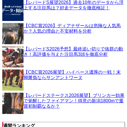
【レパードS展望2026】過去10年のデータから浮
上する注目馬は？好走データを徹底検証！
【CBC賞2026】ディアナザールは危険な人気馬
か？人気の理由と不安材料を分析
【レパードS2026予想】最終追い切りで抜群の動
き！高評価を与えた注目馬3頭を徹底分析
【CBC賞2026展望】ハイペース濃厚の一戦！末
脚勝負ならサンアントワーヌ
【レパードステークス2026展望】ブリンカー効果
で覚醒したファイアマン！得意の新潟1800mで重
賞初制覇なるか？
週間ランキング