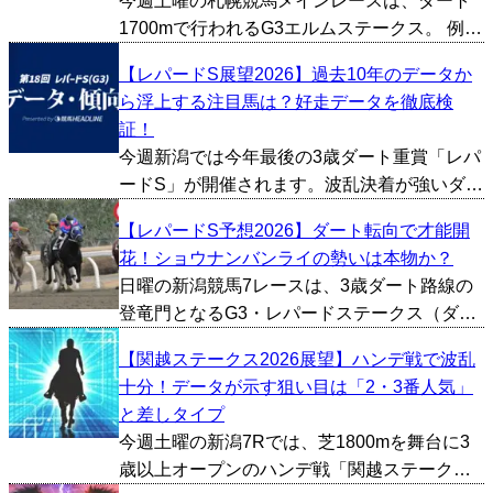
今週土曜の札幌競馬メインレースは、ダート
1700mで行われるG3エルムステークス。 例年
も秋のダート重賞戦線を占う重要な一戦だ
【レパードS展望2026】過去10年のデータか
が、今年は近年の中でも屈指といえるほどメ
ら浮上する注目馬は？好走データを徹底検
ンバーが充実。勢い十分の上がり馬と実績馬
証！
が真正面から激...
今週新潟では今年最後の3歳ダート重賞「レパ
ードS」が開催されます。波乱決着が強いダー
ト重賞で、夏競馬らしい難易度の高い一戦で
【レパードS予想2026】ダート転向で才能開
す。今回は過去10年間のデータをもとにレパ
花！ショウナンバンライの勢いは本物か？
ードSの傾向を探っていきたいと思います。 ■
日曜の新潟競馬7レースは、3歳ダート路線の
上位人気の...
登竜門となるG3・レパードステークス（ダー
ト1800m）が行われる。 例年のレパードステ
【関越ステークス2026展望】ハンデ戦で波乱
ークスは、秋のダート重賞やJpn1戦線へ向か
十分！データが示す狙い目は「2・3番人気」
う素質馬が集結する一戦だ。ここを勝った馬
と差しタイプ
が古馬...
今週土曜の新潟7Rでは、芝1800mを舞台に3
歳以上オープンのハンデ戦「関越ステーク