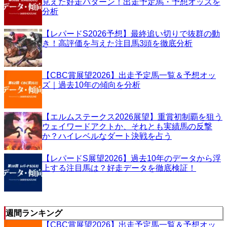
見えた好走パターン！出走予定馬・予想オッズを
分析
【レパードS2026予想】最終追い切りで抜群の動
き！高評価を与えた注目馬3頭を徹底分析
【CBC賞展望2026】出走予定馬一覧＆予想オッ
ズ｜過去10年の傾向を分析
【エルムステークス2026展望】重賞初制覇を狙う
ウェイワードアクトか、それとも実績馬の反撃
か？ハイレベルなダート決戦を占う
【レパードS展望2026】過去10年のデータから浮
上する注目馬は？好走データを徹底検証！
週間ランキング
【CBC賞展望2026】出走予定馬一覧＆予想オッ