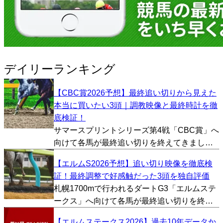
デイリーランキング
【CBC賞2026予想】最終追い切りから見えた
本当に買いたい3頭｜調教映像と最終時計を徹
底検証！
サマースプリントシリーズ第4戦「CBC賞」へ
向けて各馬が最終追い切りを終えてきまし
た。今回は追い切り映像やタイム、1週前の内
【エルムS2026予想】追い切り映像を徹底検
容などから総合的に好調馬を判断し、とくに
証！最終調整で好感触だった3頭を独自評価
評価が高かった馬を3頭ピックアップしまし
札幌1700mで行われるダートG3「エルムステ
た。 レイピア（...
ークス」へ向けて各馬が最終追い切りを終え
てきました。今回は追い切り映像やタイム、1
【エルムステークス2026】過去10年データか