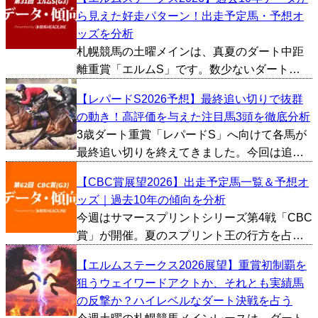
週前の内容などから総合的に好調馬を判断
ら見えた好走パターン！出走予定馬・予想オ
し、とくに評価が高かった馬を3頭ピックアッ
ッズを分析
プしました。...
札幌競馬の土曜メインは、真夏のダート中距
離重賞「エルムS」です。数少ないダート
1700mという距離で行われる重賞ということ
【レパードS2026予想】最終追い切りで抜群
もあり、コース適性や、距離適性を絡めた予
の動き！高評価を与えた注目馬3頭を徹底分析
想をする必要がありそうです。ということで
3歳ダート重賞「レパードS」へ向けて各馬が
今回は過去10年間...
最終追い切りを終えてきました。今回は追い
切り映像やタイム、1週前の内容などから総合
【CBC賞展望2026】出走予定馬一覧＆予想オ
的に好調馬を判断し、とくに評価が高かった
ッズ｜過去10年の傾向を分析
馬を3頭ピックアップしました。 メルカント
今週はサマースプリントシリーズ第4戦「CBC
ゥール（牡3、...
賞」が開催。夏のスプリント王の行方を占う
上で、見逃せない一戦となります。今回は過
【エルムステークス2026展望】重賞初制覇を
去10年間のデータをもとにCBC賞の傾向を探
狙うウェイワードアクトか、それとも実績馬
っていきたいと思います。 ■上位人気が不
の反撃か？ハイレベルなダート決戦を占う
振、穴馬の選...