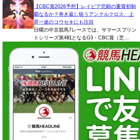
ス」が行われる。 サマーシリーズ後半へ向け
【CBC賞2026予想】レイピア悲願の重賞初制
た実力馬が顔を揃えた一戦だが、ハンデ戦ら
覇なるか？巻き返し狙うアンクルクロス、上
しく実績だけでは勝ち切れないケースも少な
昇一途のコウセキにも注目
くない。過去の...
日曜の中京競馬7レースでは、サマースプリン
トシリーズ第4戦となるG3・CBC賞（芝
1200m）が行われる。 中京芝1200mはスター
ト直後からペースが流れやすく、最後の急坂
も待ち受けるタフなコース。単なるスピード
比べでは...