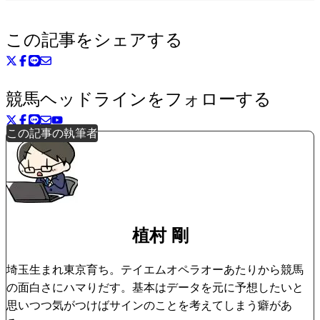
この記事をシェアする
競馬ヘッドラインをフォローする
この記事の執筆者
植村 剛
埼玉生まれ東京育ち。テイエムオペラオーあたりから競馬
の面白さにハマりだす。基本はデータを元に予想したいと
思いつつ気がつけばサインのことを考えてしまう癖があ