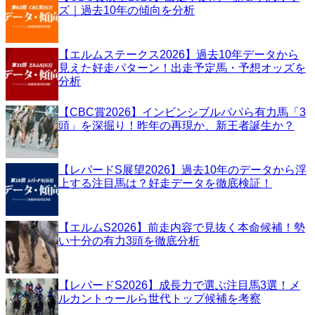
ズ｜過去10年の傾向を分析
【エルムステークス2026】過去10年データから
見えた好走パターン！出走予定馬・予想オッズを
分析
【CBC賞2026】インビンシブルパパら有力馬「3
頭」を深掘り！昨年の再現か、新王者誕生か？
【レパードS展望2026】過去10年のデータから浮
上する注目馬は？好走データを徹底検証！
【エルムS2026】前走内容で見抜く本命候補！勢
い十分の有力3頭を徹底分析
【レパードS2026】成長力で選ぶ注目馬3選！メ
ルカントゥールら世代トップ候補を考察