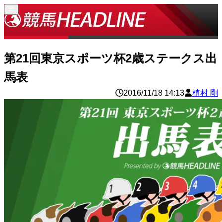
第21回東京スポーツ杯2歳ステークス出
馬表
2016/11/18 14:13
植村 剛