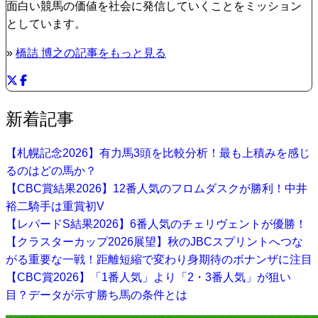
面白い競馬の価値を社会に発信していくことをミッション
としています。
»
橋詰 博之の記事をもっと見る
新着記事
【札幌記念2026】有力馬3頭を比較分析！最も上積みを感じ
るのはどの馬か？
【CBC賞結果2026】12番人気のフロムダスクが勝利！中井
裕二騎手は重賞初V
【レパードS結果2026】6番人気のチェリヴェントが優勝！
【クラスターカップ2026展望】秋のJBCスプリントへつな
がる重要な一戦！距離短縮で変わり身期待のボナンザに注目
【CBC賞2026】「1番人気」より「2・3番人気」が狙い
目？データが示す勝ち馬の条件とは