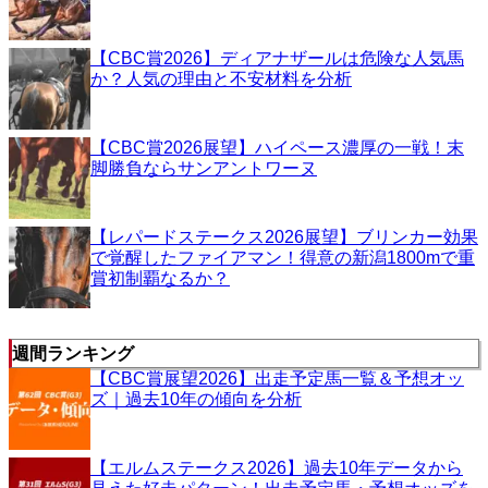
【CBC賞2026】ディアナザールは危険な人気馬
か？人気の理由と不安材料を分析
【CBC賞2026展望】ハイペース濃厚の一戦！末
脚勝負ならサンアントワーヌ
【レパードステークス2026展望】ブリンカー効果
で覚醒したファイアマン！得意の新潟1800mで重
賞初制覇なるか？
週間ランキング
【CBC賞展望2026】出走予定馬一覧＆予想オッ
ズ｜過去10年の傾向を分析
【エルムステークス2026】過去10年データから