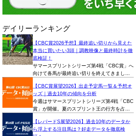
デイリーランキング
【CBC賞2026予想】最終追い切りから見えた
本当に買いたい3頭｜調教映像と最終時計を徹
底検証！
サマースプリントシリーズ第4戦「CBC賞」へ
向けて各馬が最終追い切りを終えてきまし
た。今回は追い切り映像やタイム、1週前の内
【CBC賞展望2026】出走予定馬一覧＆予想オ
容などから総合的に好調馬を判断し、とくに
ッズ｜過去10年の傾向を分析
評価が高かった馬を3頭ピックアップしまし
今週はサマースプリントシリーズ第4戦「CBC
た。 レイピア（...
賞」が開催。夏のスプリント王の行方を占う
上で、見逃せない一戦となります。今回は過
【レパードS展望2026】過去10年のデータか
去10年間のデータをもとにCBC賞の傾向を探
ら浮上する注目馬は？好走データを徹底検
っていきたいと思います。 ■上位人気が不