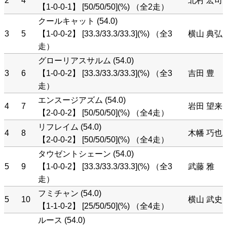
2
4
北村 宏司
【1-0-0-1】 [50/50/50](%) （全2走）
クールキャット (54.0)
3
5
【1-0-0-2】 [33.3/33.3/33.3](%) （全3
横山 典弘
走）
グローリアスサルム (54.0)
3
6
【1-0-0-2】 [33.3/33.3/33.3](%) （全3
吉田 豊
走）
エンスージアズム (54.0)
4
7
岩田 望来
【2-0-0-2】 [50/50/50](%) （全4走）
リフレイム (54.0)
4
8
木幡 巧也
【2-0-0-2】 [50/50/50](%) （全4走）
タウゼントシェーン (54.0)
5
9
【1-0-0-2】 [33.3/33.3/33.3](%) （全3
武藤 雅
走）
フミチャン (54.0)
5
10
横山 武史
【1-1-0-2】 [25/50/50](%) （全4走）
ルース (54.0)