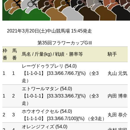
2021年3月20日(土)中山競馬場 15:45発走
第35回フラワーカップGⅢ
枠
馬
馬名 / 斤量(kg) / 戦績・勝率等
騎手
番
番
レーヴドゥラプレリ (54.0)
1
1
【1-1-0-1】 [33.3/66.7/66.7](%) （全3
丸山 元気
走）
エトワールマタン (54.0)
1
2
【1-0-1-1】 [33.3/33.3/66.7](%) （全3
内田 博幸
走）
ホウオウイクセル (54.0)
2
3
丸田 恭介
【1-1-1-0】 [33.3/66.7/100](%) （全3走）
オレンジフィズ (54.0)