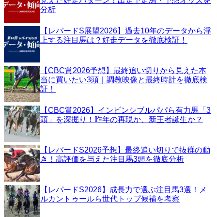
見えた好走パターン！出走予定馬・予想オッズを
分析
【レパードS展望2026】過去10年のデータから浮
上する注目馬は？好走データを徹底検証！
【CBC賞2026予想】最終追い切りから見えた本
当に買いたい3頭｜調教映像と最終時計を徹底検
証！
【CBC賞2026】インビンシブルパパら有力馬「3
頭」を深掘り！昨年の再現か、新王者誕生か？
【レパードS2026予想】最終追い切りで抜群の動
き！高評価を与えた注目馬3頭を徹底分析
【レパードS2026】成長力で選ぶ注目馬3選！メ
ルカントゥールら世代トップ候補を考察