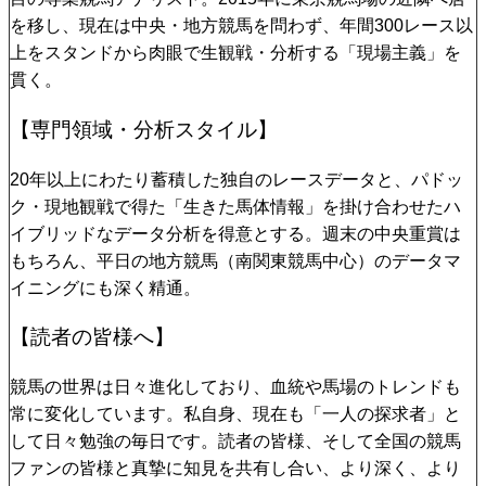
を移し、現在は中央・地方競馬を問わず、年間300レース以
上をスタンドから肉眼で生観戦・分析する「現場主義」を
貫く。
【専門領域・分析スタイル】
20年以上にわたり蓄積した独自のレースデータと、パドッ
ク・現地観戦で得た「生きた馬体情報」を掛け合わせたハ
イブリッドなデータ分析を得意とする。週末の中央重賞は
もちろん、平日の地方競馬（南関東競馬中心）のデータマ
イニングにも深く精通。
【読者の皆様へ】
競馬の世界は日々進化しており、血統や馬場のトレンドも
常に変化しています。私自身、現在も「一人の探求者」と
して日々勉強の毎日です。読者の皆様、そして全国の競馬
ファンの皆様と真摯に知見を共有し合い、より深く、より