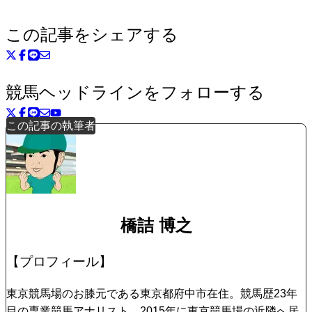
この記事をシェアする
競馬ヘッドラインをフォローする
この記事の執筆者
橋詰 博之
【プロフィール】
東京競馬場のお膝元である東京都府中市在住。競馬歴23年
目の専業競馬アナリスト。2015年に東京競馬場の近隣へ居