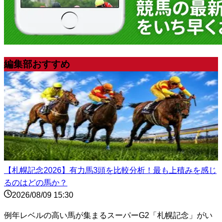
編集部おすすめ
【札幌記念2026】有力馬3頭を比較分析！最も上積みを感じ
るのはどの馬か？
2026/08/09 15:30
例年レベルの高い馬が集まるスーパーG2「札幌記念」がい