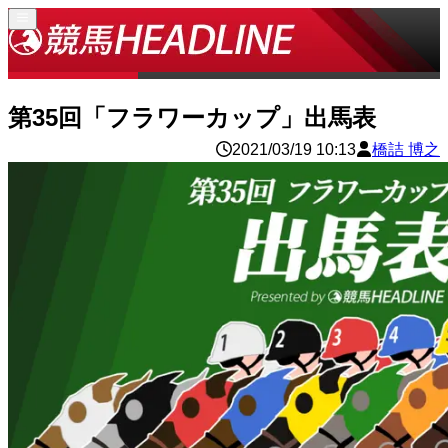
第35回「フラワーカップ」出馬表
2021/03/19 10:13
橋詰 博之