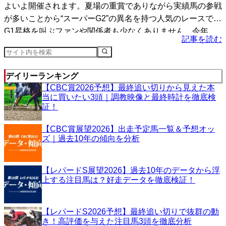
よいよ開催されます。夏場の重賞でありながら実績馬の参戦
が多いことから“スーパーG2”の異名を持つ人気のレースで、
G1昇格を叫ぶファンや関係者も少なくありません。今年
記事を読む
は...
デイリーランキング
【CBC賞2026予想】最終追い切りから見えた本
当に買いたい3頭｜調教映像と最終時計を徹底検
証！
【CBC賞展望2026】出走予定馬一覧＆予想オッ
ズ｜過去10年の傾向を分析
【レパードS展望2026】過去10年のデータから浮
上する注目馬は？好走データを徹底検証！
【レパードS2026予想】最終追い切りで抜群の動
き！高評価を与えた注目馬3頭を徹底分析