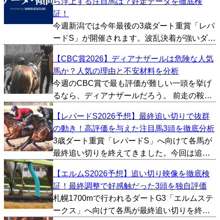
ら浮上する注目馬は？好走データを徹底検
っていきたいと思います。 ■上位人気が不
証！
振、穴馬の選...
今週新潟では今年最後の3歳ダート重賞「レパ
ードS」が開催されます。波乱決着が強いダー
ト重賞で、夏競馬らしい難易度の高い一戦で
【CBC賞2026】ディアナザールは危険な人気
す。今回は過去10年間のデータをもとにレパ
馬か？人気の理由と不安材料を分析
ードSの傾向を探っていきたいと思います。 ■
今週のCBC賞で最も評価が難しい一頭を挙げ
上位人気の...
るなら、ディアナザールだろう。 前走の鞍馬
Sでは、初の芝1200m戦ながら3着を確保。し
【レパードS2026予想】最終追い切りで抜群
かも勝ち時計1分6秒4という京都芝1200mのコ
の動き！高評価を与えた注目馬3頭を徹底分析
ースレコード決着に対応したもので、勝ち馬
3歳ダート重賞「レパードS」へ向けて各馬が
フ...
最終追い切りを終えてきました。今回は追い
切り映像やタイム、1週前の内容などから総合
【エルムS2026予想】追い切り映像を徹底検
的に好調馬を判断し、とくに評価が高かった
証！最終調整で好感触だった3頭を独自評価
馬を3頭ピックアップしました。 メルカント
札幌1700mで行われるダートG3「エルムステ
ゥール（牡3、...
ークス」へ向けて各馬が最終追い切りを終え