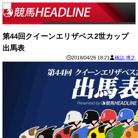
第44回クイーンエリザベス2世カップ
出馬表
2018/04/26 18:21
橋詰 博之