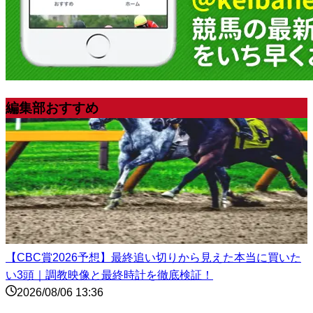
編集部おすすめ
【CBC賞2026予想】最終追い切りから見えた本当に買いた
い3頭｜調教映像と最終時計を徹底検証！
2026/08/06 13:36