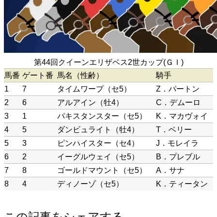
第44回クイーンエリザベス2世カップ(ＧＩ)
馬番
ゲート番
馬名（性齢）
騎手
1
7
タイムワープ（セ5）
Z．パートン
2
6
アルアイン（牡4）
C．デムーロ
3
1
パキスタンスター（セ5）
K．マカヴォイ
4
5
ダンビュライト（牡4）
T．ベリー
5
3
ピンハイスター（セ4）
J．モレイラ
6
2
イーグルウェイ（セ5）
B．プレブル
7
8
ゴールドマウント（セ5）
A．サナ
8
4
ディノーゾ（セ5）
K．ティータン
この記事をシェアする