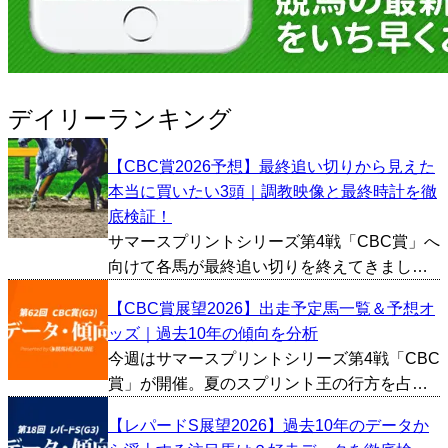
デイリーランキング
【CBC賞2026予想】最終追い切りから見えた
本当に買いたい3頭｜調教映像と最終時計を徹
底検証！
サマースプリントシリーズ第4戦「CBC賞」へ
向けて各馬が最終追い切りを終えてきまし
た。今回は追い切り映像やタイム、1週前の内
【CBC賞展望2026】出走予定馬一覧＆予想オ
容などから総合的に好調馬を判断し、とくに
ッズ｜過去10年の傾向を分析
評価が高かった馬を3頭ピックアップしまし
今週はサマースプリントシリーズ第4戦「CBC
た。 レイピア（...
賞」が開催。夏のスプリント王の行方を占う
上で、見逃せない一戦となります。今回は過
【レパードS展望2026】過去10年のデータか
去10年間のデータをもとにCBC賞の傾向を探