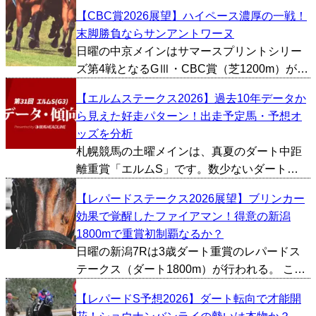
てきました。今回は追い切り映像やタイム、1
【CBC賞2026展望】ハイペース濃厚の一戦！
週前の内容などから総合的に好調馬を判断
末脚勝負ならサンアントワーヌ
し、とくに評価が高かった馬を3頭ピックアッ
日曜の中京メインはサマースプリントシリー
プしました。...
ズ第4戦となるGⅢ・CBC賞（芝1200m）が行
われる。 過去のCBC賞は前へ行く馬が強いレ
【エルムステークス2026】過去10年データか
ースとして知られている。過去10年を振り返
ら見えた好走パターン！出走予定馬・予想オ
ると、逃げ馬が馬券圏内に入ったケースは9
ッズを分析
回。中...
札幌競馬の土曜メインは、真夏のダート中距
離重賞「エルムS」です。数少ないダート
1700mという距離で行われる重賞ということ
【レパードステークス2026展望】ブリンカー
もあり、コース適性や、距離適性を絡めた予
効果で覚醒したファイアマン！得意の新潟
想をする必要がありそうです。ということで
1800mで重賞初制覇なるか？
今回は過去10年間...
日曜の新潟7Rは3歳ダート重賞のレパードス
テークス（ダート1800m）が行われる。 この
レースはダート界の登竜門として知られてお
【レパードS予想2026】ダート転向で才能開
り、2年前には後にダート戦線の主役へと成長