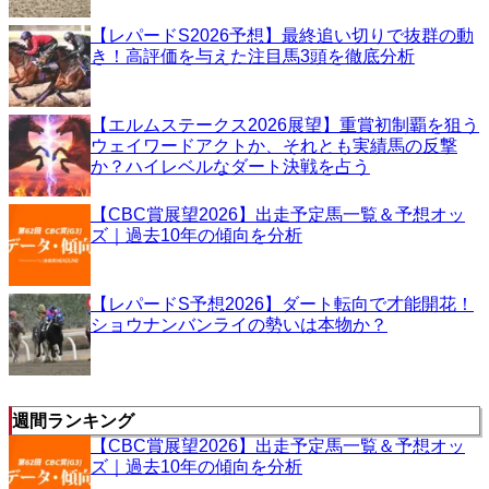
【レパードS2026予想】最終追い切りで抜群の動
き！高評価を与えた注目馬3頭を徹底分析
【エルムステークス2026展望】重賞初制覇を狙う
ウェイワードアクトか、それとも実績馬の反撃
か？ハイレベルなダート決戦を占う
【CBC賞展望2026】出走予定馬一覧＆予想オッ
ズ｜過去10年の傾向を分析
【レパードS予想2026】ダート転向で才能開花！
ショウナンバンライの勢いは本物か？
週間ランキング
【CBC賞展望2026】出走予定馬一覧＆予想オッ
ズ｜過去10年の傾向を分析