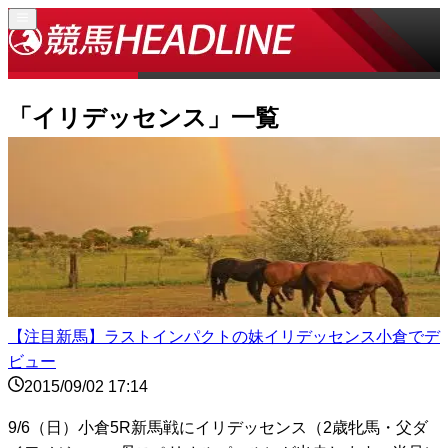
「
イリデッセンス
」一覧
【注目新馬】ラストインパクトの妹イリデッセンス小倉でデ
ビュー
2015/09/02 17:14
9/6（日）小倉5R新馬戦にイリデッセンス（2歳牝馬・父ダ