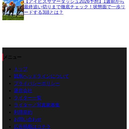
【アイビスサマーダッシュ2026予想】1週前から
最終追い切りまで徹底チェック！状態面で一歩リ
ードする3頭とは？
メニュー
トップ
競馬ヘッドラインについて
プライバシーポリシー
運営会社
ライター一覧
ライター／写真家募集
利用規約
お問い合わせ
広告掲載はコチラ