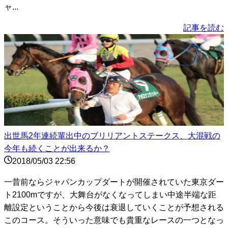
ャ...
記事を読む
出世馬2年連続輩出中のブリリアントステークス、大混戦の
今年も続くことが出来るか？
2018/05/03 22:56
一昔前ならジャパンカップダートが開催されていた東京ダー
ト2100mですが、大舞台がなくなってしまい中途半端な距
離設定ということから今後は衰退していくことが予想される
このコース。そういった意味でも貴重なレースの一つとなっ