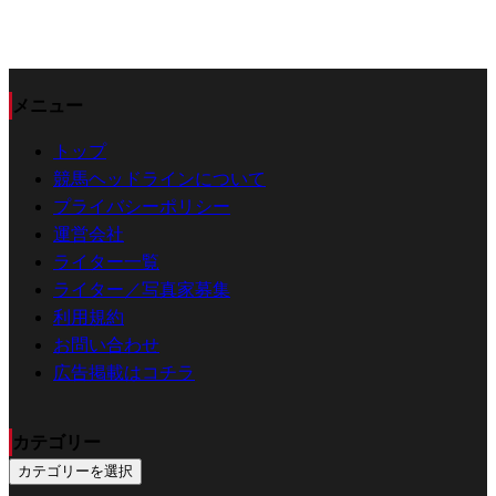
メニュー
トップ
競馬ヘッドラインについて
プライバシーポリシー
運営会社
ライター一覧
ライター／写真家募集
利用規約
お問い合わせ
広告掲載はコチラ
カテゴリー
カテゴリーを選択