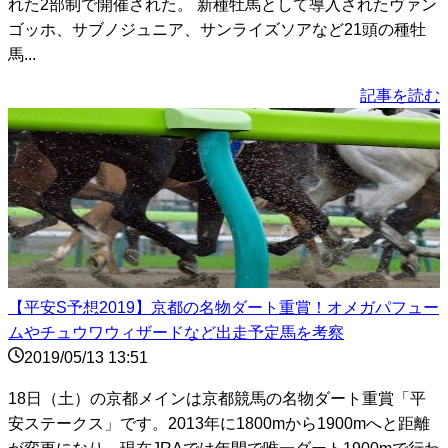
れた2部制で開催された。 新種牡馬として導入されたヴァン
ゴッホ、サブノジュニア、サンライズソアなど21頭の種牡
馬...
記事を読む
【平安S予想2019】京都の名物ダート重賞！オメガパフュー
ムやチュウワウィザードなど出走予定馬を考察
2019/05/13 13:51
18日（土）の京都メインは京都競馬の名物ダート重賞「平
安ステークス」です。2013年に1800mから1900mへと距離