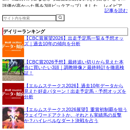
評価が高かった馬を3頭ピックアップしました。 レイピア
記事を読む
（...
デイリーランキング
【CBC賞展望2026】出走予定馬一覧＆予想オッ
ズ｜過去10年の傾向を分析
【CBC賞2026予想】最終追い切りから見えた本
当に買いたい3頭｜調教映像と最終時計を徹底検
証！
【エルムステークス2026】過去10年データから
見えた好走パターン！出走予定馬・予想オッズを
分析
【エルムステークス2026展望】重賞初制覇を狙う
ウェイワードアクトか、それとも実績馬の反撃
か？ハイレベルなダート決戦を占う