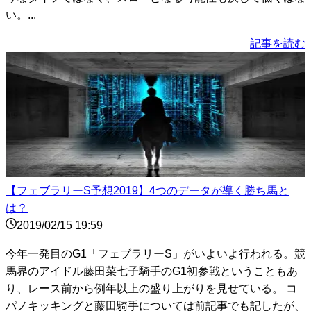
い。...
記事を読む
【フェブラリーS予想2019】4つのデータが導く勝ち馬と
は？
2019/02/15 19:59
今年一発目のG1「フェブラリーS」がいよいよ行われる。競
馬界のアイドル藤田菜七子騎手のG1初参戦ということもあ
り、レース前から例年以上の盛り上がりを見せている。 コ
パノキッキングと藤田騎手については前記事でも記したが、