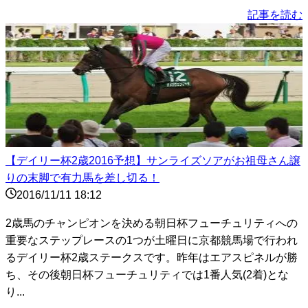
記事を読む
【デイリー杯2歳2016予想】サンライズソアがお祖母さん譲
りの末脚で有力馬を差し切る！
2016/11/11 18:12
2歳馬のチャンピオンを決める朝日杯フューチュリティへの
重要なステップレースの1つが土曜日に京都競馬場で行われ
るデイリー杯2歳ステークスです。昨年はエアスピネルが勝
ち、その後朝日杯フューチュリティでは1番人気(2着)とな
り...