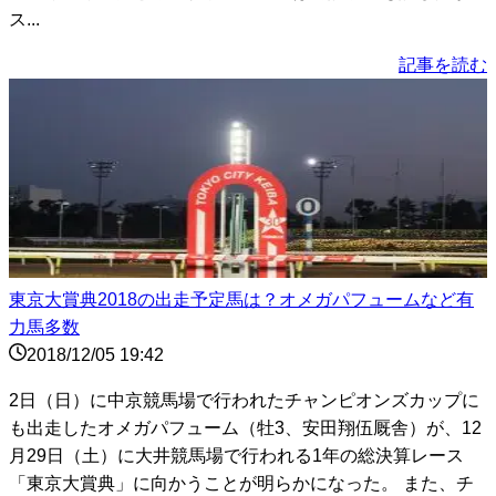
ス...
記事を読む
東京大賞典2018の出走予定馬は？オメガパフュームなど有
力馬多数
2018/12/05 19:42
2日（日）に中京競馬場で行われたチャンピオンズカップに
も出走したオメガパフューム（牡3、安田翔伍厩舎）が、12
月29日（土）に大井競馬場で行われる1年の総決算レース
「東京大賞典」に向かうことが明らかになった。 また、チ