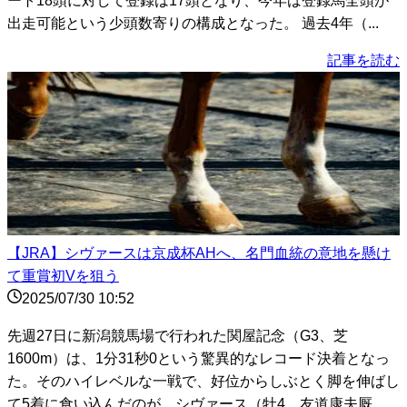
ート18頭に対して登録は17頭となり、今年は登録馬全頭が
出走可能という少頭数寄りの構成となった。 過去4年（...
記事を読む
【JRA】シヴァースは京成杯AHへ、名門血統の意地を懸け
て重賞初Vを狙う
2025/07/30 10:52
先週27日に新潟競馬場で行われた関屋記念（G3、芝
1600m）は、1分31秒0という驚異的なレコード決着となっ
た。そのハイレベルな一戦で、好位からしぶとく脚を伸ばし
て5着に食い込んだのが、シヴァース（牡4、友道康夫厩