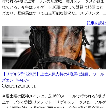
行われる4歳以上オープンの別定戦、睦月ステークスが組ま
れている。今年はフルゲート18頭に対して登録は15頭にと
どまり、登録馬はすべて出走可能な状況だ。 スプリンター...
記事を読む
【リゲルS予想2025】上位人気支持の4歳馬に注目、ワール
ズエンド中心か
2025/12/10 18:31
今週土曜の阪神メインは、芝1600メートルで行われる3歳以
上オープンの別定リステッド・リゲルステークスだ。フルゲ