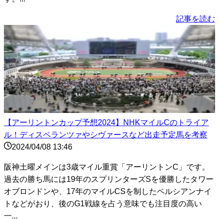
記事を読む
【アーリントンカップ予想2024】NHKマイルCのトライア
ル！ディスペランツァやシヴァースなど出走予定馬を考察
2024/04/08 13:46
阪神土曜メインは3歳マイル重賞「アーリントンC」です。
過去の勝ち馬には19年のスプリンターズSを優勝したタワー
オブロンドンや、17年のマイルCSを制したペルシアンナイ
トなどがおり、後のG1戦線を占う意味でも注目度の高い
一...