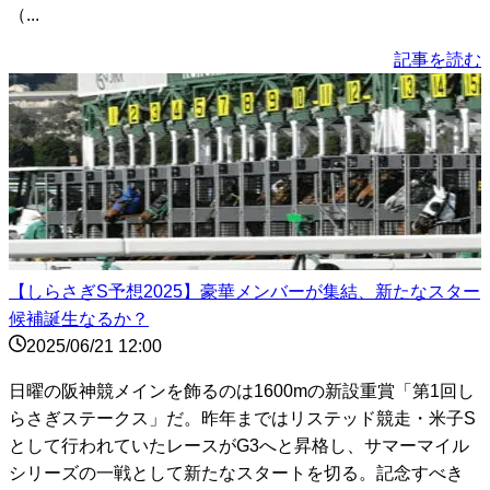
（...
記事を読む
【しらさぎS予想2025】豪華メンバーが集結、新たなスター
候補誕生なるか？
2025/06/21 12:00
日曜の阪神競メインを飾るのは1600mの新設重賞「第1回し
らさぎステークス」だ。昨年まではリステッド競走・米子S
として行われていたレースがG3へと昇格し、サマーマイル
シリーズの一戦として新たなスタートを切る。記念すべき