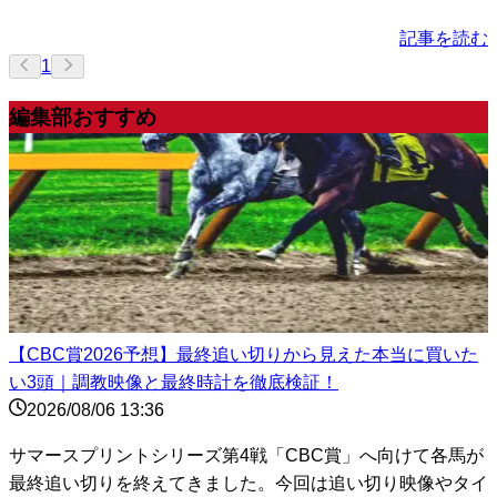
記事を読む
1
編集部おすすめ
【CBC賞2026予想】最終追い切りから見えた本当に買いた
い3頭｜調教映像と最終時計を徹底検証！
2026/08/06 13:36
サマースプリントシリーズ第4戦「CBC賞」へ向けて各馬が
最終追い切りを終えてきました。今回は追い切り映像やタイ