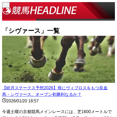
「
シヴァース
」一覧
【睦月ステークス予想2026】母にヴィブロスをもつ良血
馬・シヴァース、オープン初勝利なるか？
2026/01/20 18:57
今週土曜の京都競馬メインレースには、芝1600メートルで