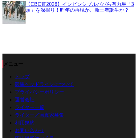
【CBC賞2026】インビンシブルパパら有力馬「3
頭」を深掘り！昨年の再現か、新王者誕生か？
メニュー
トップ
競馬ヘッドラインについて
プライバシーポリシー
運営会社
ライター一覧
ライター／写真家募集
利用規約
お問い合わせ