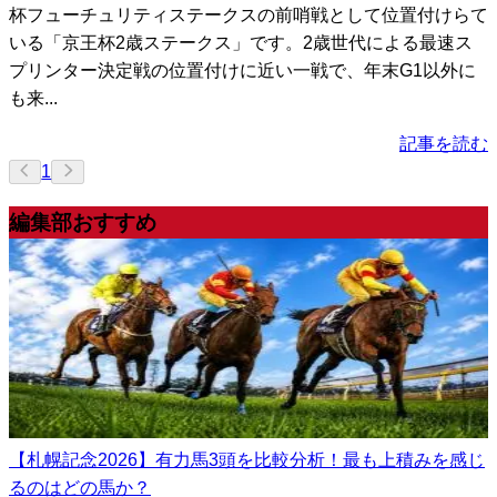
杯フューチュリティステークスの前哨戦として位置付けらて
いる「京王杯2歳ステークス」です。2歳世代による最速ス
プリンター決定戦の位置付けに近い一戦で、年末G1以外に
も来...
記事を読む
1
編集部おすすめ
【札幌記念2026】有力馬3頭を比較分析！最も上積みを感じ
るのはどの馬か？