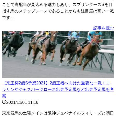
ことで高配当が見込める魅力もあり、スプリンターズSを目
指す馬のステップレースであることからも注目度は高い一戦
です...
記事を読む
【京王杯2歳S予想2021】2歳王者へ向けた重要な一戦！コ
ラリンやジャスパークローネ出走予定馬など出走予定馬を考
察
2021/11/01 11:16
東京競馬の土曜メインは阪神ジュベナイルフィリーズと朝日