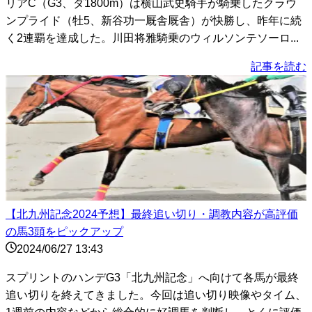
リアC（G3、ダ1800m）は横山武史騎手が騎乗したクラウ
ンプライド（牡5、新谷功一厩舎厩舎）が快勝し、昨年に続
く2連覇を達成した。川田将雅騎乗のウィルソンテソーロ...
記事を読む
【北九州記念2024予想】最終追い切り・調教内容が高評価
の馬3頭をピックアップ
2024/06/27 13:43
スプリントのハンデG3「北九州記念」へ向けて各馬が最終
追い切りを終えてきました。今回は追い切り映像やタイム、