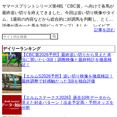
サマースプリントシリーズ第4戦「CBC賞」へ向けて各馬が
最終追い切りを終えてきました。今回は追い切り映像やタイ
ム、1週前の内容などから総合的に好調馬を判断し、とくに
評価が高かった馬を3頭ピックアップしました。 レイピア
記事を読む
（...
デイリーランキング
【CBC賞2026予想】最終追い切りから見えた本
当に買いたい3頭｜調教映像と最終時計を徹底検
証！
【エルムS2026予想】追い切り映像を徹底検証！
最終調整で好感触だった3頭を独自評価
【エルムステークス2026】過去10年データから
見えた好走パターン！出走予定馬・予想オッズを
分析