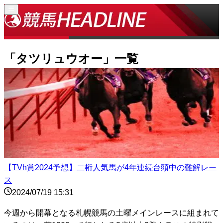
「
タツリュウオー
」一覧
【TVh賞2024予想】二桁人気馬が4年連続台頭中の難解レー
ス
2024/07/19 15:31
今週から開幕となる札幌競馬の土曜メインレースに組まれて