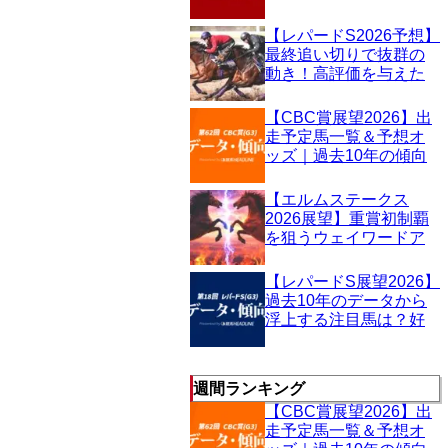
ン！出走予定馬・予想
オッズを分析
【レパードS2026予想】
最終追い切りで抜群の
動き！高評価を与えた
注目馬3頭を徹底分析
【CBC賞展望2026】出
走予定馬一覧＆予想オ
ッズ｜過去10年の傾向
を分析
【エルムステークス
2026展望】重賞初制覇
を狙うウェイワードア
クトか、それとも実績
馬の反撃か？ハイレベ
【レパードS展望2026】
ルなダート決戦を占う
過去10年のデータから
浮上する注目馬は？好
走データを徹底検証！
週間ランキング
【CBC賞展望2026】出
走予定馬一覧＆予想オ