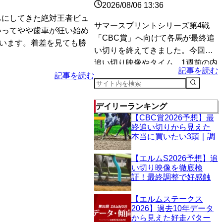
2026/08/06 13:36
ちにしてきた絶対王者ビュ
サマースプリントシリーズ第4戦
いってやや歯車が狂い始め
「CBC賞」へ向けて各馬が最終追
ています。着差を見ても勝
い切りを終えてきました。今回は
追い切り映像やタイム、1週前の内
記事を読む
容などから総合的に好調馬を判断
記事を読む
し、とくに評価が高かった馬を3頭
ピックアップしました。 レイピア
デイリーランキング
（...
【CBC賞2026予想】最
終追い切りから見えた
本当に買いたい3頭｜調
教映像と最終時計を徹
底検証！
【エルムS2026予想】追
い切り映像を徹底検
証！最終調整で好感触
だった3頭を独自評価
【エルムステークス
2026】過去10年データ
から見えた好走パター