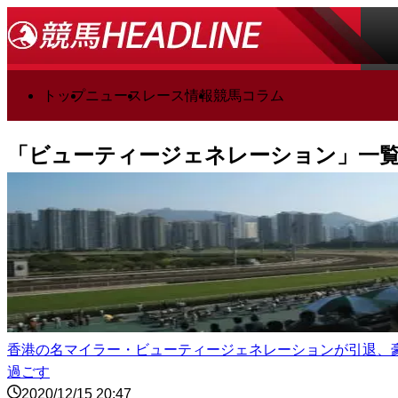
トップ
ニュース
レース情報
競馬コラム
「
ビューティージェネレーション
」一
香港の名マイラー・ビューティージェネレーションが引退、
過ごす
2020/12/15 20:47