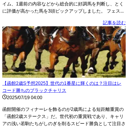
イム、1週前の内容などから総合的に好調馬を判断し、とく
に評価が高かった馬を3頭ピックアップしました。 フェス...
記事を読む
【函館2歳S予想2025】世代の1番星に輝くのは？注目はレ
コード勝ちのブラックチャリス
2025/07/19 04:00
函館開催のフィナーレを飾るのが2歳馬による短距離重賞の
「函館2歳ステークス」だ。世代初の重賞戦であり、キャリ
アの浅い若駒たちがしのぎを削るスピード勝負として注目さ