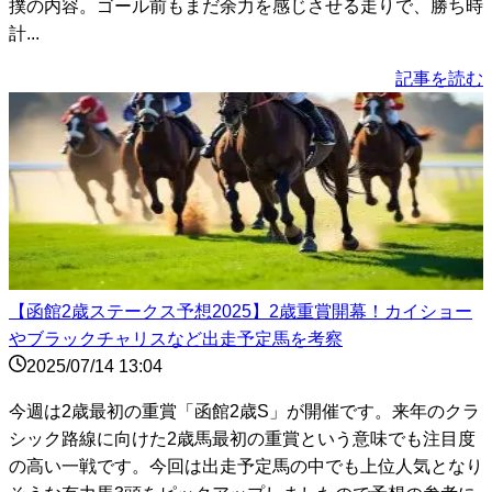
撲の内容。ゴール前もまだ余力を感じさせる走りで、勝ち時
計...
記事を読む
【函館2歳ステークス予想2025】2歳重賞開幕！カイショー
やブラックチャリスなど出走予定馬を考察
2025/07/14 13:04
今週は2歳最初の重賞「函館2歳S」が開催です。来年のクラ
シック路線に向けた2歳馬最初の重賞という意味でも注目度
の高い一戦です。今回は出走予定馬の中でも上位人気となり