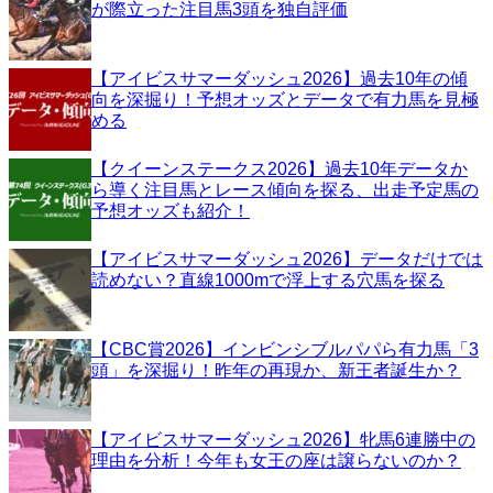
が際立った注目馬3頭を独自評価
【アイビスサマーダッシュ2026】過去10年の傾
向を深掘り！予想オッズとデータで有力馬を見極
める
【クイーンステークス2026】過去10年データか
ら導く注目馬とレース傾向を探る、出走予定馬の
予想オッズも紹介！
【アイビスサマーダッシュ2026】データだけでは
読めない？直線1000mで浮上する穴馬を探る
【CBC賞2026】インビンシブルパパら有力馬「3
頭」を深掘り！昨年の再現か、新王者誕生か？
【アイビスサマーダッシュ2026】牝馬6連勝中の
理由を分析！今年も女王の座は譲らないのか？