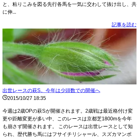
と、粘りこみを図る先行各馬を一気に交わして抜け出し、共
に伸...
記事を読む
出世レースの萩S。今年は少頭数での開催へ
2015/10/27 18:35
今週は2歳OPの萩Sが開催されます。2歳戦は最近格付け変
更や距離変更が多い中、このレースは京都芝1800mを今年
も崩さず開催されます。 このレースは出世レースとして知
られ、歴代勝ち馬にはフサイチリシャール、スズカマンボ