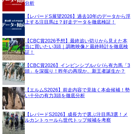
分析
【レパードS展望2026】過去10年のデータから浮
上する注目馬は？好走データを徹底検証！
【CBC賞2026予想】最終追い切りから見えた本
当に買いたい3頭｜調教映像と最終時計を徹底検
証！
【CBC賞2026】インビンシブルパパら有力馬「3
頭」を深掘り！昨年の再現か、新王者誕生か？
【エルムS2026】前走内容で見抜く本命候補！勢
い十分の有力3頭を徹底分析
【レパードS2026】成長力で選ぶ注目馬3選！メ
ルカントゥールら世代トップ候補を考察