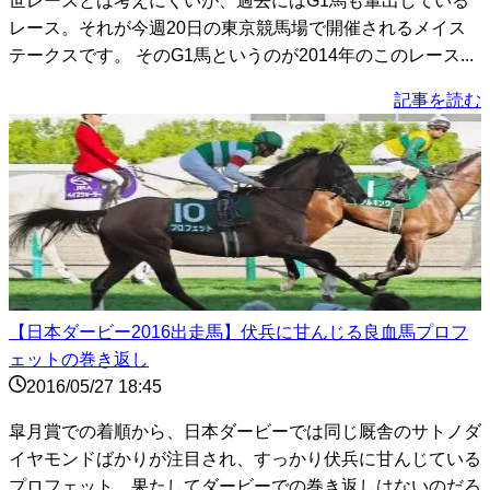
世レースとは考えにくいが、過去にはG1馬も輩出している
レース。それが今週20日の東京競馬場で開催されるメイス
テークスです。 そのG1馬というのが2014年のこのレース...
記事を読む
【日本ダービー2016出走馬】伏兵に甘んじる良血馬プロフ
ェットの巻き返し
2016/05/27 18:45
皐月賞での着順から、日本ダービーでは同じ厩舎のサトノダ
イヤモンドばかりが注目され、すっかり伏兵に甘んじている
プロフェット。果たしてダービーでの巻き返しはないのだろ