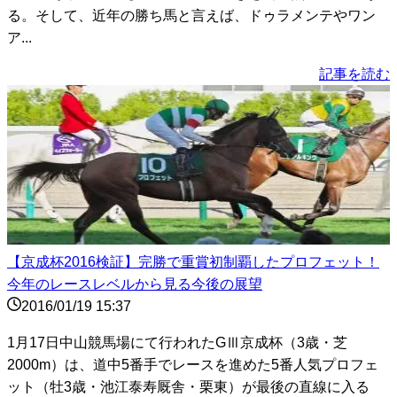
る。そして、近年の勝ち馬と言えば、ドゥラメンテやワン
ア...
記事を読む
【京成杯2016検証】完勝で重賞初制覇したプロフェット！
今年のレースレベルから見る今後の展望
2016/01/19 15:37
1月17日中山競馬場にて行われたGⅢ京成杯（3歳・芝
2000m）は、道中5番手でレースを進めた5番人気プロフェ
ット（牡3歳・池江泰寿厩舎・栗東）が最後の直線に入る