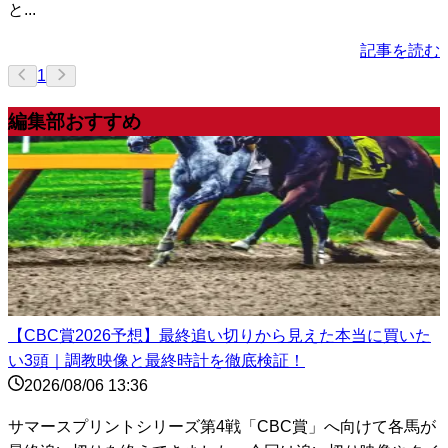
と...
記事を読む
1
編集部おすすめ
【CBC賞2026予想】最終追い切りから見えた本当に買いた
い3頭｜調教映像と最終時計を徹底検証！
2026/08/06 13:36
サマースプリントシリーズ第4戦「CBC賞」へ向けて各馬が