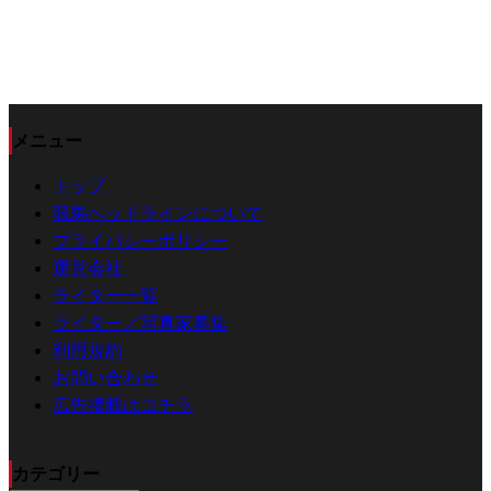
メニュー
トップ
競馬ヘッドラインについて
プライバシーポリシー
運営会社
ライター一覧
ライター／写真家募集
利用規約
お問い合わせ
広告掲載はコチラ
カテゴリー