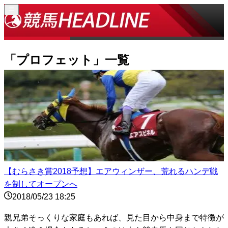
「
プロフェット
」一覧
【むらさき賞2018予想】エアウィンザー、荒れるハンデ戦
を制してオープンへ
2018/05/23 18:25
親兄弟そっくりな家庭もあれば、見た目から中身まで特徴が