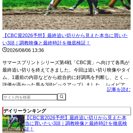
【CBC賞2026予想】最終追い切りから見えた本当に買いた
い3頭｜調教映像と最終時計を徹底検証！
2026/08/06 13:36
サマースプリントシリーズ第4戦「CBC賞」へ向けて各馬が
最終追い切りを終えてきました。今回は追い切り映像やタイ
ム、1週前の内容などから総合的に好調馬を判断し、とくに
評価が高かった馬を3頭ピックアップしました。 レイピア
記事を読む
（...
デイリーランキング
【CBC賞2026予想】最終追い切りから見えた本
当に買いたい3頭｜調教映像と最終時計を徹底検
証！