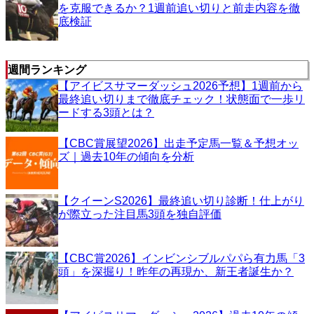
を克服できるか？1週前追い切りと前走内容を徹
底検証
週間ランキング
【アイビスサマーダッシュ2026予想】1週前から
最終追い切りまで徹底チェック！状態面で一歩リ
ードする3頭とは？
【CBC賞展望2026】出走予定馬一覧＆予想オッ
ズ｜過去10年の傾向を分析
【クイーンS2026】最終追い切り診断！仕上がり
が際立った注目馬3頭を独自評価
【CBC賞2026】インビンシブルパパら有力馬「3
頭」を深掘り！昨年の再現か、新王者誕生か？