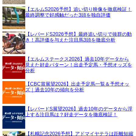
【エルムS2026予想】追い切り映像を徹底検証！
最終調整で好感触だった3頭を独自評価
【レパードS2026予想】最終追い切りで抜群の動
き！高評価を与えた注目馬3頭を徹底分析
【エルムステークス2026】過去10年データから
見えた好走パターン！出走予定馬・予想オッズを
分析
【CBC賞展望2026】出走予定馬一覧＆予想オッ
ズ｜過去10年の傾向を分析
【レパードS展望2026】過去10年のデータから浮
上する注目馬は？好走データを徹底検証！
【札幌記念2026予想】アドマイヤテラは距離短縮