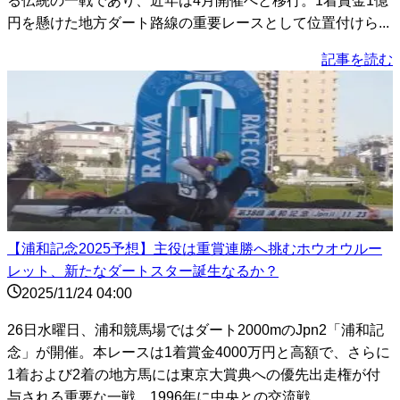
る伝統の一戦であり、近年は4月開催へと移行。1着賞金1億
円を懸けた地方ダート路線の重要レースとして位置付けら...
記事を読む
【浦和記念2025予想】主役は重賞連勝へ挑むホウオウルー
レット、新たなダートスター誕生なるか？
2025/11/24 04:00
26日水曜日、浦和競馬場ではダート2000mのJpn2「浦和記
念」が開催。本レースは1着賞金4000万円と高額で、さらに
1着および2着の地方馬には東京大賞典への優先出走権が付
与される重要な一戦。1996年に中央との交流戦...