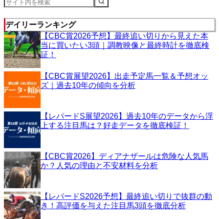
デイリーランキング
【CBC賞2026予想】最終追い切りから見えた本
当に買いたい3頭｜調教映像と最終時計を徹底検
証！
【CBC賞展望2026】出走予定馬一覧＆予想オッ
ズ｜過去10年の傾向を分析
【レパードS展望2026】過去10年のデータから浮
上する注目馬は？好走データを徹底検証！
【CBC賞2026】ディアナザールは危険な人気馬
か？人気の理由と不安材料を分析
【レパードS2026予想】最終追い切りで抜群の動
き！高評価を与えた注目馬3頭を徹底分析