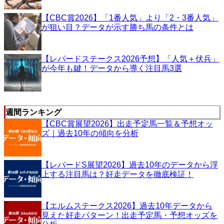
【CBC賞2026】「1番人気」より「2・3番人気」
が狙い目？データが示す勝ち馬の条件とは
【レパードステークス2026予想】「人気＋伏兵」
が今年も鍵！データから導く注目馬3選
週間ランキング
【CBC賞展望2026】出走予定馬一覧＆予想オッ
ズ｜過去10年の傾向を分析
【レパードS展望2026】過去10年のデータから浮
上する注目馬は？好走データを徹底検証！
【エルムステークス2026】過去10年データから
見えた好走パターン！出走予定馬・予想オッズを