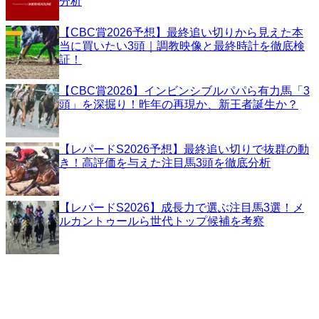
分析
【CBC賞2026予想】最終追い切りから見えた本
当に買いたい3頭｜調教映像と最終時計を徹底検
証！
【CBC賞2026】インビンシブルパパら有力馬「3
頭」を深掘り！昨年の再現か、新王者誕生か？
【レパードS2026予想】最終追い切りで抜群の動
き！高評価を与えた注目馬3頭を徹底分析
【レパードS2026】成長力で選ぶ注目馬3選！メ
ルカントゥールら世代トップ候補を考察