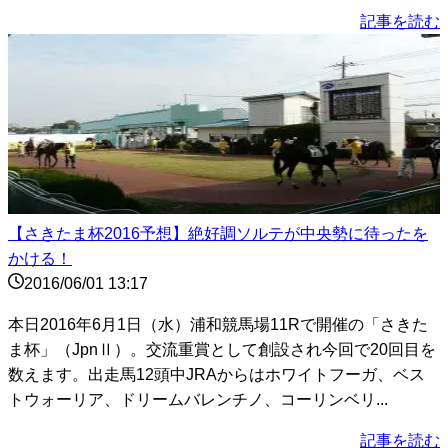
記事を読む
【さきたま杯2016予想】絶好調ソルテが中央勢に待ったを
かける！
2016/06/01 13:17
本日2016年6月1日（水）浦和競馬場11Rで開催の「さきた
ま杯」（JpnⅡ）。交流重賞として創設され今回で20回目を
数えます。出走馬12頭中JRAからはホワイトフーガ、ベス
トウォーリア、ドリームバレンチノ、コーリンベリ...
記事を読む