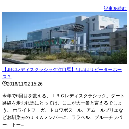
記事を読む
【JBCレディスクラシック注目馬】狙いはリピーターホー
ス？
2016/11/02 15:26
今年で6回目を数える、ＪＢＣレディスクラシック。ダート
路線を歩む牝馬にとっては、ここが大一番と言えるでしょ
う。 ホワイトフーガ、トロワボヌール、アムールブリエな
どお馴染みのＪＲＡメンバーに、ララベル、ブルーチッパ
ー、トー...