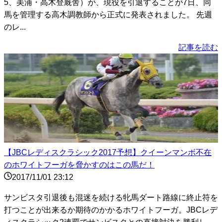
5、美浦・高木登厩舎）が、現役を引退することが7日、同
馬を管理する高木調教師から正式に発表されました。 先週
のレ...
記事を読む
【JBCレディスクラシック2017予想】クイーンマンボ不在
のホワイトフーガを脅かすのはこの馬だ！
2017/11/01 23:12
サンビスタ引退後も混迷を続ける牝馬ダート路線に終止符を
打つことが出来るか期待のかかるホワイトフーガ。JBCレデ