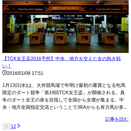
【TCK女王盃2016予想】中央、地方を交えた女の熱き戦
い！
2016/01/08 17:51
1月13日(水)は、大井競馬場で年明け最初の重賞となる牝馬
限定のダート競争「第19回TCK女王盃」が開催される。真
冬のダート女王の座を目指して全国から女傑が集まる。中
央・地方全国指定交流ということでJRAからも有力馬が多...
記事を読む
1
2