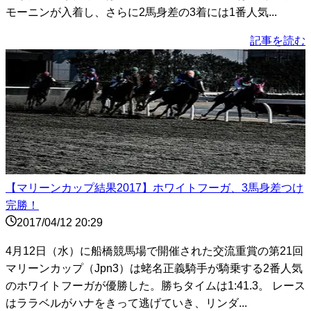
モーニンが入着し、さらに2馬身差の3着には1番人気...
記事を読む
【マリーンカップ結果2017】ホワイトフーガ、3馬身差つけ
完勝！
2017/04/12 20:29
4月12日（水）に船橋競馬場で開催された交流重賞の第21回
マリーンカップ（Jpn3）は蛯名正義騎手が騎乗する2番人気
のホワイトフーガが優勝した。勝ちタイムは1:41.3。 レース
はララベルがハナをきって逃げていき、リンダ...