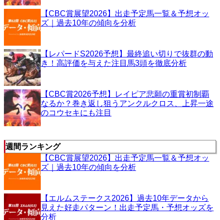
【CBC賞展望2026】出走予定馬一覧＆予想オッ
ズ｜過去10年の傾向を分析
【レパードS2026予想】最終追い切りで抜群の動
き！高評価を与えた注目馬3頭を徹底分析
【CBC賞2026予想】レイピア悲願の重賞初制覇
なるか？巻き返し狙うアンクルクロス、上昇一途
のコウセキにも注目
週間ランキング
【CBC賞展望2026】出走予定馬一覧＆予想オッ
ズ｜過去10年の傾向を分析
【エルムステークス2026】過去10年データから
見えた好走パターン！出走予定馬・予想オッズを
分析