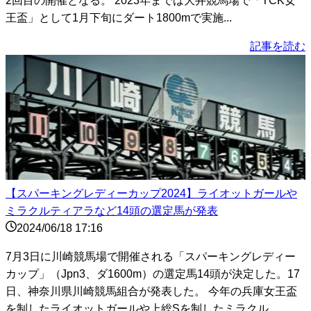
2回目の開催となる。 2023年までは大井競馬場で「TCK女
王盃」として1月下旬にダート1800mで実施...
記事を読む
【スパーキングレディーカップ2024】ライオットガールや
ミラクルティアラなど14頭の選定馬が発表
2024/06/18 17:16
7月3日に川崎競馬場で開催される「スパーキングレディー
カップ」（Jpn3、ダ1600m）の選定馬14頭が決定した。17
日、神奈川県川崎競馬組合が発表した。 今年の兵庫女王盃
を制したライオットガールや上総Sを制したミラクル...