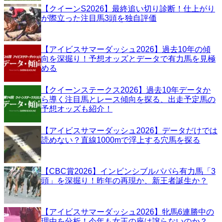
【クイーンS2026】最終追い切り診断！仕上がり
が際立った注目馬3頭を独自評価
【アイビスサマーダッシュ2026】過去10年の傾
向を深掘り！予想オッズとデータで有力馬を見極
める
【クイーンステークス2026】過去10年データか
ら導く注目馬とレース傾向を探る、出走予定馬の
予想オッズも紹介！
【アイビスサマーダッシュ2026】データだけでは
読めない？直線1000mで浮上する穴馬を探る
【CBC賞2026】インビンシブルパパら有力馬「3
頭」を深掘り！昨年の再現か、新王者誕生か？
【アイビスサマーダッシュ2026】牝馬6連勝中の
理由を分析！今年も女王の座は譲らないのか？