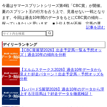
今週はサマースプリントシリーズ第4戦「CBC賞」が開催。
夏のスプリント王の行方を占う上で、見逃せない一戦となり
ます。今回は過去10年間のデータをもとにCBC賞の傾向を
探っていきたいと思います。 ■上位人気が不振、穴馬の選...
記事を読む
デイリーランキング
【CBC賞展望2026】出走予定馬一覧＆予想オッ
ズ｜過去10年の傾向を分析
【エルムステークス2026】過去10年データから
見えた好走パターン！出走予定馬・予想オッズを
分析
【レパードS展望2026】過去10年のデータから浮
上する注目馬は？好走データを徹底検証！