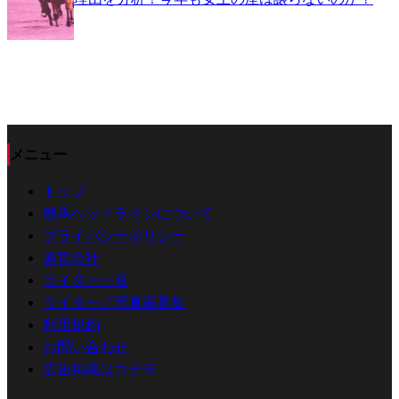
メニュー
トップ
競馬ヘッドラインについて
プライバシーポリシー
運営会社
ライター一覧
ライター／写真家募集
利用規約
お問い合わせ
広告掲載はコチラ