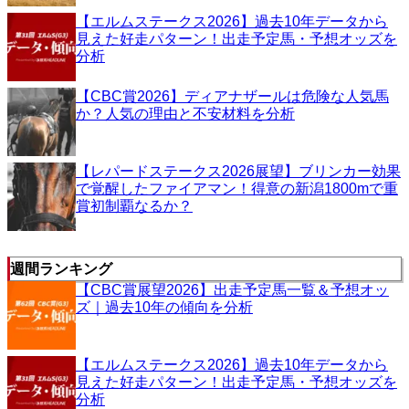
【エルムステークス2026】過去10年データから
見えた好走パターン！出走予定馬・予想オッズを
分析
【CBC賞2026】ディアナザールは危険な人気馬
か？人気の理由と不安材料を分析
【レパードステークス2026展望】ブリンカー効果
で覚醒したファイアマン！得意の新潟1800mで重
賞初制覇なるか？
週間ランキング
【CBC賞展望2026】出走予定馬一覧＆予想オッ
ズ｜過去10年の傾向を分析
【エルムステークス2026】過去10年データから
見えた好走パターン！出走予定馬・予想オッズを
分析