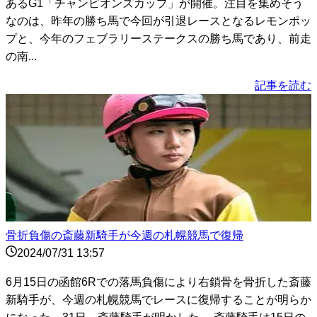
あるG1「チャンピオンズカップ」が開催。注目を集めそう
なのは、昨年の勝ち馬で今回が引退レースとなるレモンポッ
プと、今年のフェブラリーステークスの勝ち馬であり、前走
の南...
記事を読む
骨折負傷の斎藤新騎手が今週の札幌競馬で復帰
2024/07/31 13:57
6月15日の函館6Rでの落馬負傷により右鎖骨を骨折した斎藤
新騎手が、今週の札幌競馬でレースに復帰することが明らか