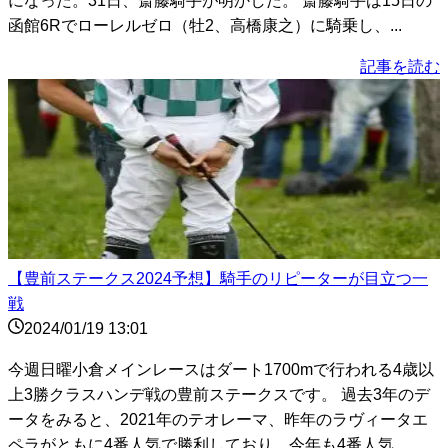
になった。31日、斎藤騎手が明かした。 斎藤騎手は15日の
函館6Rでローレルゼロ（牡2、高橋康之）に騎乗し、...
記事を読む
【豊前ステークス2024予想】騎手のリピーターが目立つ一
戦
2024/01/19 13:01
今週日曜小倉メインレースはダート1700mで行われる4歳以
上3勝クラスハンデ戦の豊前ステークスです。 過去3年のデ
ータをみると、2021年のテオレーマ、昨年のラヴィータエ
ペラがともに4番人気で勝利しており、今年も4番人気...