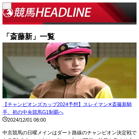
「
斎藤新
」一覧
【チャンピオンズカップ2024予想】スレイマン✕斎藤新騎
手、初の中央競馬G1制覇へ
2024/12/01 06:00
中京競馬の日曜メインはダート路線のチャンピオン決定戦で