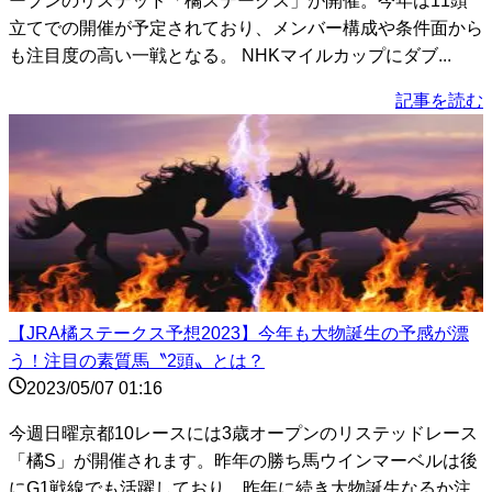
ープンのリステッド「橘ステークス」が開催。今年は11頭
立てでの開催が予定されており、メンバー構成や条件面から
も注目度の高い一戦となる。 NHKマイルカップにダブ...
記事を読む
【JRA橘ステークス予想2023】今年も大物誕生の予感が漂
う！注目の素質馬〝2頭〟とは？
2023/05/07 01:16
今週日曜京都10レースには3歳オープンのリステッドレース
「橘S」が開催されます。昨年の勝ち馬ウインマーベルは後
にG1戦線でも活躍しており、昨年に続き大物誕生なるか注