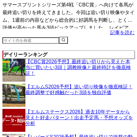
サマースプリントシリーズ第4戦「CBC賞」へ向けて各馬が
最終追い切りを終えてきました。今回は追い切り映像やタイ
ム、1週前の内容などから総合的に好調馬を判断し、とくに
評価が高かった馬を3頭ピックアップしました。 レイピア
記事を読む
（...
デイリーランキング
【CBC賞2026予想】最終追い切りから見えた本
当に買いたい3頭｜調教映像と最終時計を徹底検
証！
【エルムS2026予想】追い切り映像を徹底検証！
最終調整で好感触だった3頭を独自評価
【エルムステークス2026】過去10年データから
見えた好走パターン！出走予定馬・予想オッズを
分析
【レパードS2026予想】最終追い切りで抜群の動