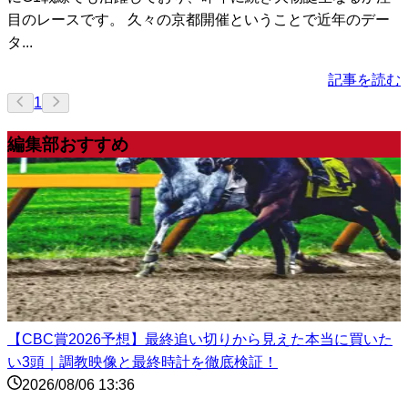
目のレースです。 久々の京都開催ということで近年のデー
タ...
記事を読む
1
編集部おすすめ
【CBC賞2026予想】最終追い切りから見えた本当に買いた
い3頭｜調教映像と最終時計を徹底検証！
2026/08/06 13:36