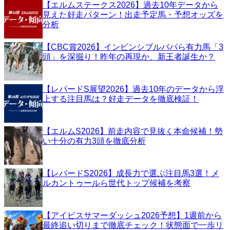
【エルムステークス2026】過去10年データから
見えた好走パターン！出走予定馬・予想オッズを
分析
【CBC賞2026】インビンシブルパパら有力馬「3
頭」を深掘り！昨年の再現か、新王者誕生か？
【レパードS展望2026】過去10年のデータから浮
上する注目馬は？好走データを徹底検証！
【エルムS2026】前走内容で見抜く本命候補！勢
い十分の有力3頭を徹底分析
【レパードS2026】成長力で選ぶ注目馬3選！メ
ルカントゥールら世代トップ候補を考察
【アイビスサマーダッシュ2026予想】1週前から
最終追い切りまで徹底チェック！状態面で一歩リ