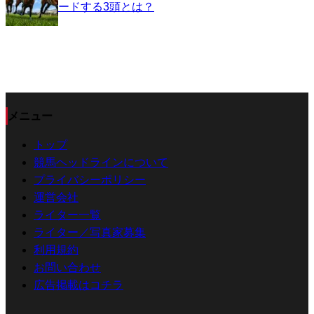
ードする3頭とは？
メニュー
トップ
競馬ヘッドラインについて
プライバシーポリシー
運営会社
ライター一覧
ライター／写真家募集
利用規約
お問い合わせ
広告掲載はコチラ