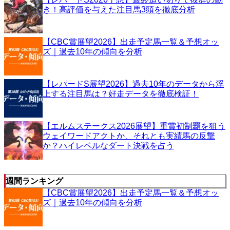
き！高評価を与えた注目馬3頭を徹底分析
【CBC賞展望2026】出走予定馬一覧＆予想オッ
ズ｜過去10年の傾向を分析
【レパードS展望2026】過去10年のデータから浮
上する注目馬は？好走データを徹底検証！
【エルムステークス2026展望】重賞初制覇を狙う
ウェイワードアクトか、それとも実績馬の反撃
か？ハイレベルなダート決戦を占う
週間ランキング
【CBC賞展望2026】出走予定馬一覧＆予想オッ
ズ｜過去10年の傾向を分析