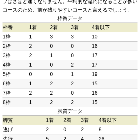
プはさほど速くなりません。平均的な流れになることが多い
コースのため、前が残りやすいコースと言えるでしょう。
枠番データ
枠番
1着
2着
3着
4着以下
1枠
1
3
3
10
2枠
2
0
0
16
3枠
2
1
0
17
4枠
1
0
2
17
5枠
0
0
1
19
6枠
1
2
2
15
7枠
2
2
0
16
8枠
1
2
2
15
脚質データ
脚質
1着
2着
3着
4着以下
逃げ
2
0
2
8
先行
5
2
4
26