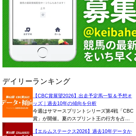
デイリーランキング
【CBC賞展望2026】出走予定馬一覧＆予想オ
ッズ｜過去10年の傾向を分析
今週はサマースプリントシリーズ第4戦「CBC
賞」が開催。夏のスプリント王の行方を占う
上で、見逃せない一戦となります。今回は過
【エルムステークス2026】過去10年データか
去10年間のデータをもとにCBC賞の傾向を探