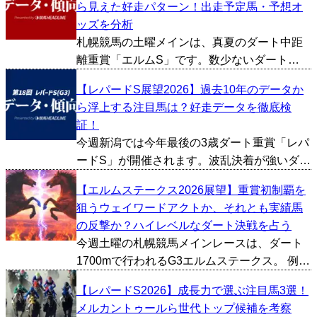
ら見えた好走パターン！出走予定馬・予想オ
っていきたいと思います。 ■上位人気が不
ッズを分析
振、穴馬の選...
札幌競馬の土曜メインは、真夏のダート中距
離重賞「エルムS」です。数少ないダート
1700mという距離で行われる重賞ということ
【レパードS展望2026】過去10年のデータか
もあり、コース適性や、距離適性を絡めた予
ら浮上する注目馬は？好走データを徹底検
想をする必要がありそうです。ということで
証！
今回は過去10年間...
今週新潟では今年最後の3歳ダート重賞「レパ
ードS」が開催されます。波乱決着が強いダー
ト重賞で、夏競馬らしい難易度の高い一戦で
【エルムステークス2026展望】重賞初制覇を
す。今回は過去10年間のデータをもとにレパ
狙うウェイワードアクトか、それとも実績馬
ードSの傾向を探っていきたいと思います。 ■
の反撃か？ハイレベルなダート決戦を占う
上位人気の...
今週土曜の札幌競馬メインレースは、ダート
1700mで行われるG3エルムステークス。 例年
も秋のダート重賞戦線を占う重要な一戦だ
【レパードS2026】成長力で選ぶ注目馬3選！
が、今年は近年の中でも屈指といえるほどメ
メルカントゥールら世代トップ候補を考察
ンバーが充実。勢い十分の上がり馬と実績馬