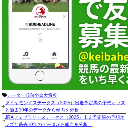
データ・傾向
小倉大賞典
ダイヤモンドステークス（2025）出走予定馬の予想オッズ
と過去10年のデータから傾向を分析！
JRAフェブラリーステークス（2025）出走予定馬の予想オ
ッズと過去10年のデータから傾向を分析！