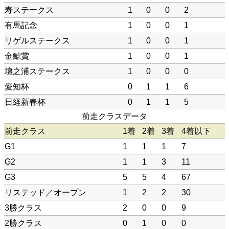
寿ステークス
1
0
0
2
有馬記念
1
0
0
1
リゲルステークス
1
0
0
1
金鯱賞
1
0
0
1
壇之浦ステークス
1
0
0
0
愛知杯
0
1
1
6
日経新春杯
0
1
1
5
前走クラスデータ
前走クラス
1着
2着
3着
4着以下
G1
1
1
1
7
G2
1
1
3
11
G3
5
5
4
67
リステッド／オープン
1
2
2
30
3勝クラス
2
0
0
9
2勝クラス
0
1
0
0