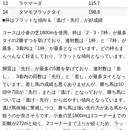
13
ラケマーダ
115.7
14
タマモブラックタイ
198.6
■枠はフラットな傾向＆「逃げ・先行」が好成績
コースは小倉の芝1800mを使用。枠は「2・3・7枠」が最多
タイの2勝ずつを挙げており、連対数は「1枠」と「7枠」が
最多、3着内は「1枠」が最多となっています。どの枠もま
んべんなく好走しており、フラットな傾向となっています。
脚質は「先行」が最多の5勝を挙げており、連対数は「差
し」、3着内の回数は「先行」と「差し」が最多タイとなっ
ています。差し馬の成績も悪くありませんが、勝ち馬は10
頭中7頭が「先行」または「逃げ」となっており、勝ち馬に
ついては「逃げ・先行」から出やすい傾向となっています。
逃げ馬候補に警戒しつつ、勝ち馬は強い先行力がある馬から
狙うのが良さそうです。小倉の芝1800mは1コーナーまでの
距離が272mと短く、2コーナーまで上りが続くため、ラッ