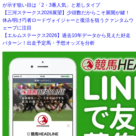
が示す狙い目は「2・3番人気」と差しタイプ
【三河ステークス2026展望】少頭数だからこそ展開が鍵！
休み明け巧者ロードヴォイジャーと復活を狙うクァンタムウ
ェーブに注目
【エルムステークス2026】過去10年データから見えた好走
パターン！出走予定馬・予想オッズを分析