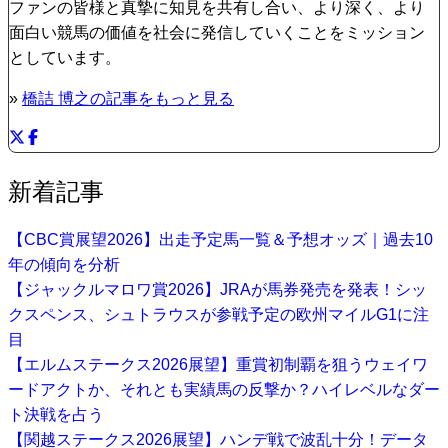
ファンの皆様と真摯に知見を共有し合い、より深く、より
面白い競馬の価値を社会に発信していくことをミッション
としています。
»
橋詰 博之の記事をもっと見る
新着記事
【CBC賞展望2026】出走予定馬一覧＆予想オッズ｜過去10
年の傾向を分析
【ジャックルマロワ賞2026】JRAが馬券発売を発表！シッ
クスペンス、シュトラウスが参戦予定の欧州マイルG1に注
目
【エルムステークス2026展望】重賞初制覇を狙うウェイワ
ードアクトか、それとも実績馬の反撃か？ハイレベルなダー
ト決戦を占う
【関越ステークス2026展望】ハンデ戦で波乱十分！データ