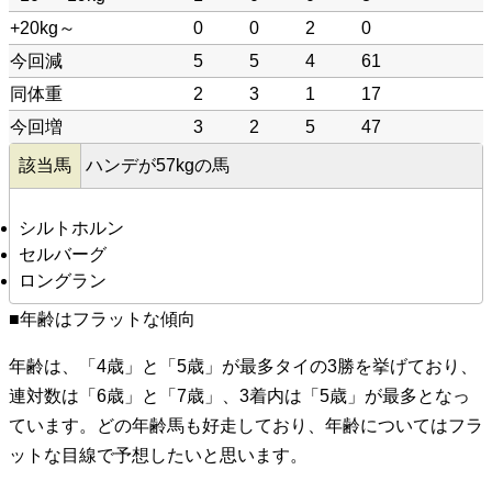
+20kg～
0
0
2
0
今回減
5
5
4
61
同体重
2
3
1
17
今回増
3
2
5
47
該当馬
ハンデが57kgの馬
シルトホルン
セルバーグ
ロングラン
■年齢はフラットな傾向
年齢は、「4歳」と「5歳」が最多タイの3勝を挙げており、
連対数は「6歳」と「7歳」、3着内は「5歳」が最多となっ
ています。どの年齢馬も好走しており、年齢についてはフラ
ットな目線で予想したいと思います。