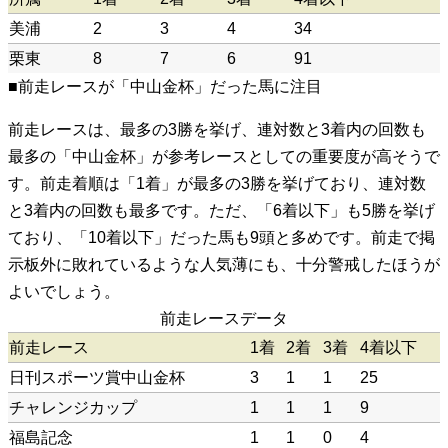
美浦
2
3
4
34
栗東
8
7
6
91
■前走レースが「中山金杯」だった馬に注目
前走レースは、最多の3勝を挙げ、連対数と3着内の回数も
最多の「中山金杯」が参考レースとしての重要度が高そうで
す。前走着順は「1着」が最多の3勝を挙げており、連対数
と3着内の回数も最多です。ただ、「6着以下」も5勝を挙げ
ており、「10着以下」だった馬も9頭と多めです。前走で掲
示板外に敗れているような人気薄にも、十分警戒したほうが
よいでしょう。
前走レースデータ
前走レース
1着
2着
3着
4着以下
日刊スポーツ賞中山金杯
3
1
1
25
チャレンジカップ
1
1
1
9
福島記念
1
1
0
4