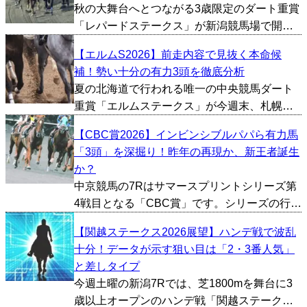
秋の大舞台へとつながる3歳限定のダート重賞
が真正面から激...
「レパードステークス」が新潟競馬場で開催
されます。2024年覇者ミッキーファイトは、
【エルムS2026】前走内容で見抜く本命候
その後も同年の名古屋大賞典、2025年のアン
補！勢い十分の有力3頭を徹底分析
タレスSと帝王賞を制しており、過去にはトラ
夏の北海道で行われる唯一の中央競馬ダート
ンセンド...
重賞「エルムステークス」が今週末、札幌競
馬場で開催されます。夏の貴重なダート重要
【CBC賞2026】インビンシブルパパら有力馬
ということで例年、重賞実績のある骨っぽい
「3頭」を深掘り！昨年の再現か、新王者誕生
メンバーが揃います。今回は出走予定馬の中
か？
でも上位人気となりそ...
中京競馬の7Rはサマースプリントシリーズ第
4戦目となる「CBC賞」です。シリーズの行方
や今後のスプリント重賞戦線を占う上で重要
【関越ステークス2026展望】ハンデ戦で波乱
な役割を担う一戦となります。今回は出走予
十分！データが示す狙い目は「2・3番人気」
定馬の中でも上位人気となりそうな有力馬3頭
と差しタイプ
をピックアッ...
今週土曜の新潟7Rでは、芝1800mを舞台に3
歳以上オープンのハンデ戦「関越ステーク