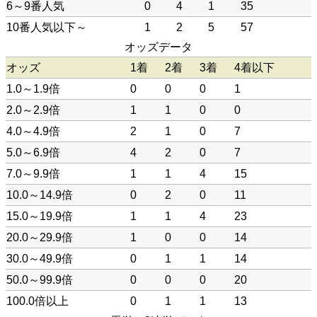
6～9番人気
0
4
1
35
10番人気以下～
1
2
5
57
オッズデータ
オッズ
1着
2着
3着
4着以下
1.0～1.9倍
0
0
0
1
2.0～2.9倍
1
1
0
0
4.0～4.9倍
2
1
0
7
5.0～6.9倍
4
2
0
7
7.0～9.9倍
1
1
4
15
10.0～14.9倍
0
2
0
11
15.0～19.9倍
1
1
4
23
20.0～29.9倍
1
0
0
14
30.0～49.9倍
0
1
1
14
50.0～99.9倍
0
0
0
20
100.0倍以上
0
1
1
13