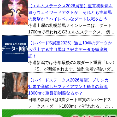
われる。 過去のCBC賞は前へ行く馬が強いレ
【エルムステークス2026展望】重賞初制覇を
ースとして知られている。過去10年を振り返
狙うウェイワードアクトか、それとも実績馬
ると、逃げ馬が馬券圏内に入ったケースは9
の反撃か？ハイレベルなダート決戦を占う
回。中...
今週土曜の札幌競馬メインレースは、ダート
1700mで行われるG3エルムステークス。 例年
も秋のダート重賞戦線を占う重要な一戦だ
【レパードS展望2026】過去10年のデータか
が、今年は近年の中でも屈指といえるほどメ
ら浮上する注目馬は？好走データを徹底検
ンバーが充実。勢い十分の上がり馬と実績馬
証！
が真正面から激...
今週新潟では今年最後の3歳ダート重賞「レパ
ードS」が開催されます。波乱決着が強いダー
ト重賞で、夏競馬らしい難易度の高い一戦で
【レパードステークス2026展望】ブリンカー
す。今回は過去10年間のデータをもとにレパ
効果で覚醒したファイアマン！得意の新潟
ードSの傾向を探っていきたいと思います。 ■
1800mで重賞初制覇なるか？
上位人気の...
日曜の新潟7Rは3歳ダート重賞のレパードス
テークス（ダート1800m）が行われる。 この
レースはダート界の登竜門として知られてお