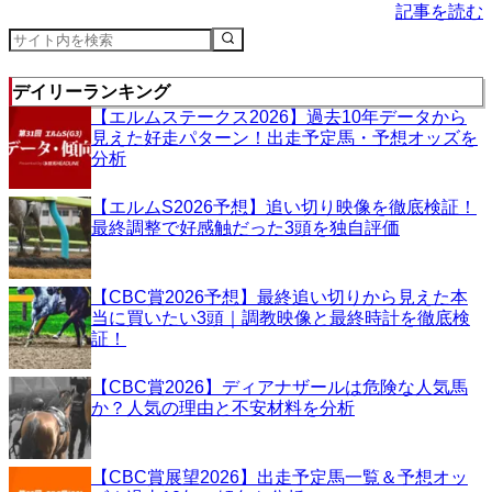
記事を読む
（...
デイリーランキング
【エルムステークス2026】過去10年データから
見えた好走パターン！出走予定馬・予想オッズを
分析
【エルムS2026予想】追い切り映像を徹底検証！
最終調整で好感触だった3頭を独自評価
【CBC賞2026予想】最終追い切りから見えた本
当に買いたい3頭｜調教映像と最終時計を徹底検
証！
【CBC賞2026】ディアナザールは危険な人気馬
か？人気の理由と不安材料を分析
【CBC賞展望2026】出走予定馬一覧＆予想オッ