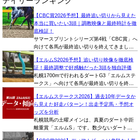
デイリーランキング
【CBC賞2026予想】最終追い切りから見えた
本当に買いたい3頭｜調教映像と最終時計を徹
底検証！
サマースプリントシリーズ第4戦「CBC賞」へ
向けて各馬が最終追い切りを終えてきまし
た。今回は追い切り映像やタイム、1週前の内
【エルムS2026予想】追い切り映像を徹底検
容などから総合的に好調馬を判断し、とくに
証！最終調整で好感触だった3頭を独自評価
評価が高かった馬を3頭ピックアップしまし
札幌1700mで行われるダートG3「エルムステ
た。 レイピア（...
ークス」へ向けて各馬が最終追い切りを終え
てきました。今回は追い切り映像やタイム、1
【エルムステークス2026】過去10年データか
週前の内容などから総合的に好調馬を判断
ら見えた好走パターン！出走予定馬・予想オ
し、とくに評価が高かった馬を3頭ピックアッ
ッズを分析
プしました。...
札幌競馬の土曜メインは、真夏のダート中距
離重賞「エルムS」です。数少ないダート
1700mという距離で行われる重賞ということ