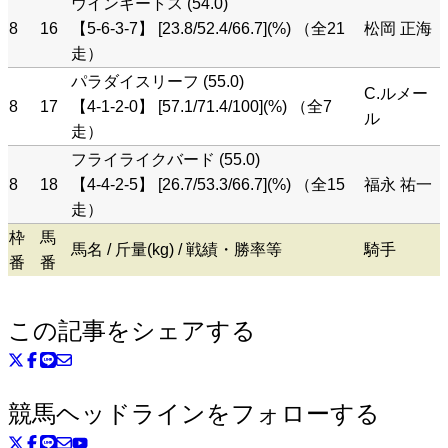
ウインキートス (54.0)
8
16
【5-6-3-7】 [23.8/52.4/66.7](%) （全21
松岡 正海
走）
パラダイスリーフ (55.0)
C.ルメー
8
17
【4-1-2-0】 [57.1/71.4/100](%) （全7
ル
走）
フライライクバード (55.0)
8
18
【4-4-2-5】 [26.7/53.3/66.7](%) （全15
福永 祐一
走）
枠
馬
馬名 / 斤量(kg) / 戦績・勝率等
騎手
番
番
この記事をシェアする
競馬ヘッドラインをフォローする