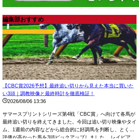
編集部おすすめ
【CBC賞2026予想】最終追い切りから見えた本当に買いた
い3頭｜調教映像と最終時計を徹底検証！
2026/08/06 13:36
サマースプリントシリーズ第4戦「CBC賞」へ向けて各馬が
最終追い切りを終えてきました。今回は追い切り映像やタイ
ム、1週前の内容などから総合的に好調馬を判断し、とくに
評価が高かった馬を3頭ピックアップしました。 レイピア