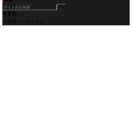
© 競馬ヘッドライン