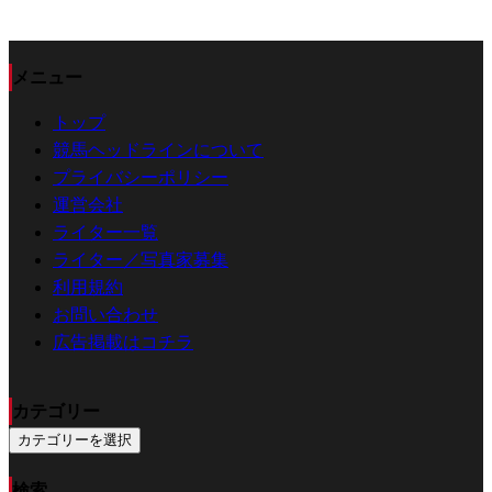
メニュー
トップ
競馬ヘッドラインについて
プライバシーポリシー
運営会社
ライター一覧
ライター／写真家募集
利用規約
お問い合わせ
広告掲載はコチラ
カテゴリー
カテゴリーを選択
検索