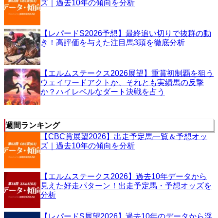
ズ｜過去10年の傾向を分析
【レパードS2026予想】最終追い切りで抜群の動
き！高評価を与えた注目馬3頭を徹底分析
【エルムステークス2026展望】重賞初制覇を狙う
ウェイワードアクトか、それとも実績馬の反撃
か？ハイレベルなダート決戦を占う
週間ランキング
【CBC賞展望2026】出走予定馬一覧＆予想オッ
ズ｜過去10年の傾向を分析
【エルムステークス2026】過去10年データから
見えた好走パターン！出走予定馬・予想オッズを
分析
【レパードS展望2026】過去10年のデータから浮