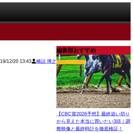
編集部おすすめ
19/12/20 13:43
橋詰 博之
【CBC賞2026予想】最終追い切り
から見えた本当に買いたい3頭｜調
教映像と最終時計を徹底検証！