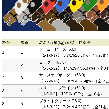
枠番
馬番
馬名 / 斤量(kg) / 戦績・勝率等
トーヨーピース (63.0)
1
1
【2-1-3-17】 [8.7/13/26.1](%) （全23走
ヨカグラ (63.0)
2
2
【5-5-2-22】 [14.7/29.4/35.3](%) （全
サウスオブボーダー (63.0)
2
3
【3-7-8-16】 [8.8/29.4/52.9](%) （全3
スリーコーズライン (61.0)
3
4
【1-0-0-9】 [10/10/10](%) （全10走）
ブライトクォーツ (63.0)
3
5
【1-5-3-22】 [3.2/19.4/29](%) （全31走