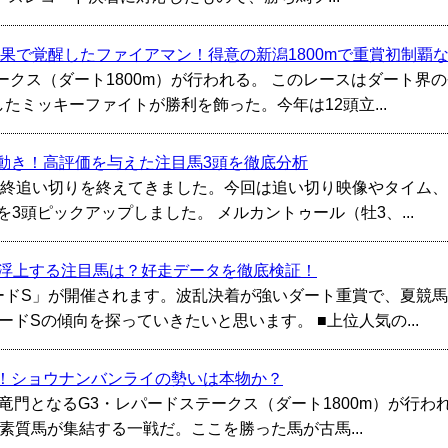
効果で覚醒したファイアマン！得意の新潟1800mで重賞初制覇
ークス（ダート1800m）が行われる。 このレースはダート界
たミッキーファイトが勝利を飾った。今年は12頭立...
の動き！高評価を与えた注目馬3頭を徹底分析
最終追い切りを終えてきました。今回は追い切り映像やタイム、
3頭ピックアップしました。 メルカントゥール（牡3、...
から浮上する注目馬は？好走データを徹底検証！
ードS」が開催されます。波乱決着が強いダート重賞で、夏競
ドSの傾向を探っていきたいと思います。 ■上位人気の...
花！ショウナンバンライの勢いは本物か？
竜門となるG3・レパードステークス（ダート1800m）が行わ
素質馬が集結する一戦だ。ここを勝った馬が古馬...