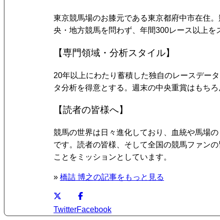
東京競馬場のお膝元である東京都府中市在住。競
央・地方競馬を問わず、年間300レース以上
【専門領域・分析スタイル】
20年以上にわたり蓄積した独自のレースデー
タ分析を得意とする。週末の中央重賞はもちろ
【読者の皆様へ】
競馬の世界は日々進化しており、血統や馬場の
です。読者の皆様、そして全国の競馬ファンの
ことをミッションとしています。
»
橋詰 博之の記事をもっと見る
Twitter
Facebook