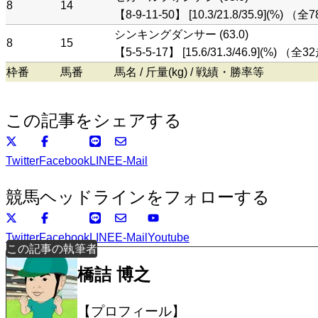
8
14
【8-9-11-50】 [10.3/21.8/35.9](%) （
シンキングダンサー (63.0)
8
15
【5-5-5-17】 [15.6/31.3/46.9](%) （全
枠番
馬番
馬名 / 斤量(kg) / 戦績・勝率等
この記事をシェアする
Twitter
Facebook
LINE
E-Mail
競馬ヘッドラインをフォローする
Twitter
Facebook
LINE
E-Mail
Youtube
この記事の執筆者
橋詰 博之
【プロフィール】