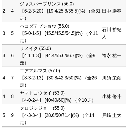
ジャスパープリンス (56.0)
2
4
【6-2-3-20】 [19.4/25.8/35.5](%) （全31
田中 勝春
走）
ハコダテブショウ (56.0)
石川 裕紀
3
5
【5-0-1-5】 [45.5/45.5/54.5](%) （全11
人
走）
リメイク (55.0)
3
6
【4-1-1-3】 [44.4/55.6/66.7](%) （全9
福永 祐一
走）
エアアルマス (57.0)
4
7
【8-3-2-13】 [30.8/42.3/50](%) （全26
川須 栄彦
走）
ヤマトコウセイ (53.0)
4
8
小林 脩斗
【4-0-2-4】 [40/40/60](%) （全10走）
クロジシジョー (55.0)
5
9
【4-3-3-4】 [28.6/50/71.4](%) （全14
戸崎 圭太
走）