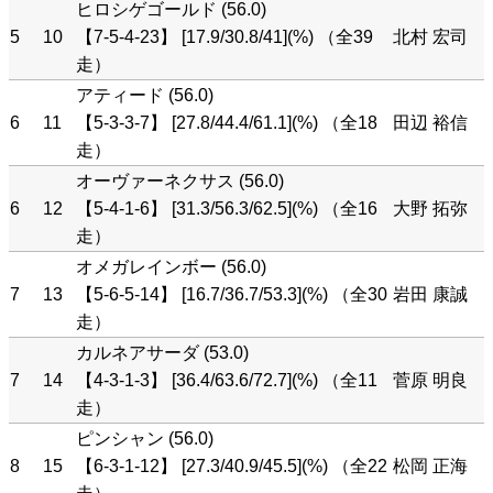
ヒロシゲゴールド (56.0)
5
10
【7-5-4-23】 [17.9/30.8/41](%) （全39
北村 宏司
走）
アティード (56.0)
6
11
【5-3-3-7】 [27.8/44.4/61.1](%) （全18
田辺 裕信
走）
オーヴァーネクサス (56.0)
6
12
【5-4-1-6】 [31.3/56.3/62.5](%) （全16
大野 拓弥
走）
オメガレインボー (56.0)
7
13
【5-6-5-14】 [16.7/36.7/53.3](%) （全30
岩田 康誠
走）
カルネアサーダ (53.0)
7
14
【4-3-1-3】 [36.4/63.6/72.7](%) （全11
菅原 明良
走）
ピンシャン (56.0)
8
15
【6-3-1-12】 [27.3/40.9/45.5](%) （全22
松岡 正海