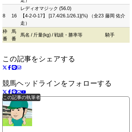
走）
レディオマジック (56.0)
8
16
【4-2-0-17】 [17.4/26.1/26.1](%) （全23
藤岡 佑介
走）
枠
馬
馬名 / 斤量(kg) / 戦績・勝率等
騎手
番
番
この記事をシェアする
競馬ヘッドラインをフォローする
この記事の執筆者