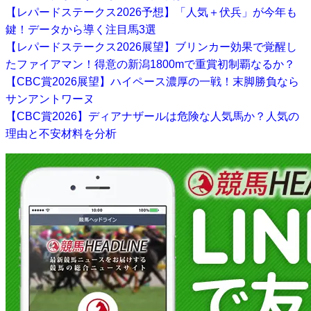
【レパードステークス2026予想】「人気＋伏兵」が今年も
鍵！データから導く注目馬3選
【レパードステークス2026展望】ブリンカー効果で覚醒し
たファイアマン！得意の新潟1800mで重賞初制覇なるか？
【CBC賞2026展望】ハイペース濃厚の一戦！末脚勝負なら
サンアントワーヌ
【CBC賞2026】ディアナザールは危険な人気馬か？人気の
理由と不安材料を分析