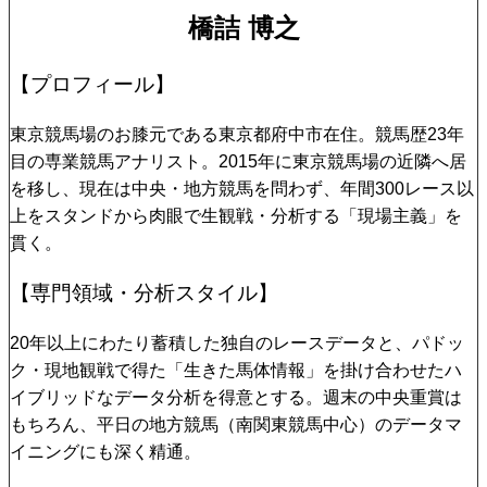
橋詰 博之
【プロフィール】
東京競馬場のお膝元である東京都府中市在住。競馬歴23年
目の専業競馬アナリスト。2015年に東京競馬場の近隣へ居
を移し、現在は中央・地方競馬を問わず、年間300レース以
上をスタンドから肉眼で生観戦・分析する「現場主義」を
貫く。
【専門領域・分析スタイル】
20年以上にわたり蓄積した独自のレースデータと、パドッ
ク・現地観戦で得た「生きた馬体情報」を掛け合わせたハ
イブリッドなデータ分析を得意とする。週末の中央重賞は
もちろん、平日の地方競馬（南関東競馬中心）のデータマ
イニングにも深く精通。