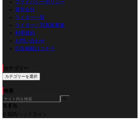
プライバシーポリシー
運営会社
ライター一覧
ライター／写真家募集
利用規約
お問い合わせ
広告掲載はコチラ
カテゴリー
カテゴリーを選択
検索
© 競馬ヘッドライン