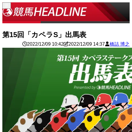
第15回「カペラS」出馬表
2022/12/09 10:42
2022/12/09 14:37
橋詰 博之