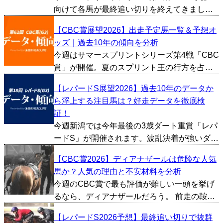
向けて各馬が最終追い切りを終えてきまし
た。今回は追い切り映像やタイム、1週前の内
【CBC賞展望2026】出走予定馬一覧＆予想オ
容などから総合的に好調馬を判断し、とくに
ッズ｜過去10年の傾向を分析
評価が高かった馬を3頭ピックアップしまし
今週はサマースプリントシリーズ第4戦「CBC
た。 レイピア（...
賞」が開催。夏のスプリント王の行方を占う
上で、見逃せない一戦となります。今回は過
【レパードS展望2026】過去10年のデータか
去10年間のデータをもとにCBC賞の傾向を探
ら浮上する注目馬は？好走データを徹底検
っていきたいと思います。 ■上位人気が不
証！
振、穴馬の選...
今週新潟では今年最後の3歳ダート重賞「レパ
ードS」が開催されます。波乱決着が強いダー
ト重賞で、夏競馬らしい難易度の高い一戦で
【CBC賞2026】ディアナザールは危険な人気
す。今回は過去10年間のデータをもとにレパ
馬か？人気の理由と不安材料を分析
ードSの傾向を探っていきたいと思います。 ■
今週のCBC賞で最も評価が難しい一頭を挙げ
上位人気の...
るなら、ディアナザールだろう。 前走の鞍馬
Sでは、初の芝1200m戦ながら3着を確保。し
【レパードS2026予想】最終追い切りで抜群
かも勝ち時計1分6秒4という京都芝1200mのコ