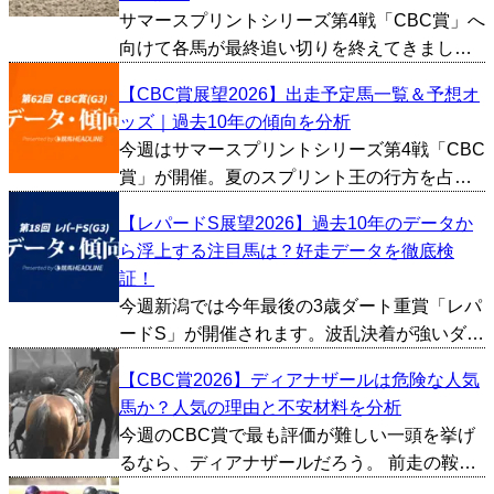
サマースプリントシリーズ第4戦「CBC賞」へ
向けて各馬が最終追い切りを終えてきまし
た。今回は追い切り映像やタイム、1週前の内
【CBC賞展望2026】出走予定馬一覧＆予想オ
容などから総合的に好調馬を判断し、とくに
ッズ｜過去10年の傾向を分析
評価が高かった馬を3頭ピックアップしまし
今週はサマースプリントシリーズ第4戦「CBC
た。 レイピア（...
賞」が開催。夏のスプリント王の行方を占う
上で、見逃せない一戦となります。今回は過
【レパードS展望2026】過去10年のデータか
去10年間のデータをもとにCBC賞の傾向を探
ら浮上する注目馬は？好走データを徹底検
っていきたいと思います。 ■上位人気が不
証！
振、穴馬の選...
今週新潟では今年最後の3歳ダート重賞「レパ
ードS」が開催されます。波乱決着が強いダー
ト重賞で、夏競馬らしい難易度の高い一戦で
【CBC賞2026】ディアナザールは危険な人気
す。今回は過去10年間のデータをもとにレパ
馬か？人気の理由と不安材料を分析
ードSの傾向を探っていきたいと思います。 ■
今週のCBC賞で最も評価が難しい一頭を挙げ
上位人気の...
るなら、ディアナザールだろう。 前走の鞍馬
Sでは、初の芝1200m戦ながら3着を確保。し