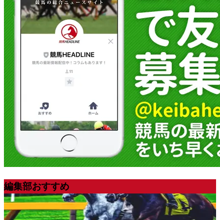
編集部おすすめ