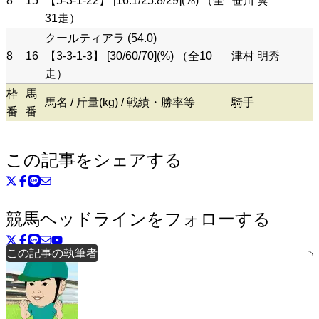
8
15
【5-3-1-22】 [16.1/25.8/29](%) （全
笹川 翼
31走）
クールティアラ (54.0)
8
16
【3-3-1-3】 [30/60/70](%) （全10
津村 明秀
走）
枠
馬
馬名 / 斤量(kg) / 戦績・勝率等
騎手
番
番
この記事をシェアする
競馬ヘッドラインをフォローする
この記事の執筆者