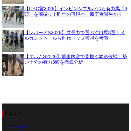
【CBC賞2026】インビンシブルパパら有力馬「3
頭」を深掘り！昨年の再現か、新王者誕生か？
【レパードS2026】成長力で選ぶ注目馬3選！メ
ルカントゥールら世代トップ候補を考察
【エルムS2026】前走内容で見抜く本命候補！勢
い十分の有力3頭を徹底分析
メニュー
トップ