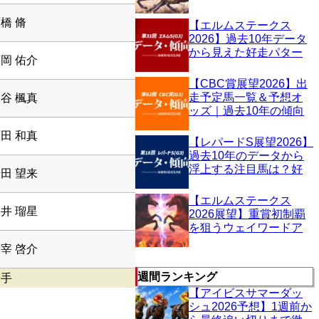
注目馬3頭を徹底分析
橋 脩
【エルムステークス
2026】過去10年データ
から見えた好走パター
岡 佑介
ン！出走予定馬・予想
オッズを分析
【CBC賞展望2026】出
走予定馬一覧＆予想オ
谷 楓真
ッズ｜過去10年の傾向
を分析
田 和真
【レパードS展望2026】
過去10年のデータから
浮上する注目馬は？好
田 望来
走データを徹底検証！
【エルムステークス
井 瑠星
2026展望】重賞初制覇
を狙うウェイワードア
クトか、それとも実績
宰 啓介
馬の反撃か？ハイレベ
ルなダート決戦を占う
週間ランキング
騎手
【アイビスサマーダッ
シュ2026予想】1週前か