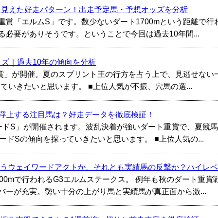
から見えた好走パターン！出走予定馬・予想オッズを分析
賞「エルムS」です。数少ないダート1700mという距離で行
必要がありそうです。ということで今回は過去10年間...
ッズ｜過去10年の傾向を分析
C賞」が開催。夏のスプリント王の行方を占う上で、見逃せない
ていきたいと思います。 ■上位人気が不振、穴馬の選...
から浮上する注目馬は？好走データを徹底検証！
ードS」が開催されます。波乱決着が強いダート重賞で、夏競
ドSの傾向を探っていきたいと思います。 ■上位人気の...
を狙うウェイワードアクトか、それとも実績馬の反撃か？ハイレ
00mで行われるG3エルムステークス。 例年も秋のダート重賞
ーが充実。勢い十分の上がり馬と実績馬が真正面から激...