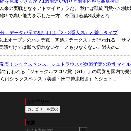
短縮を克服できるか？1週前追い切りと前走内容を徹底検証
着以来の実戦となるアドマイヤテラだ。 秋には凱旋門賞への挑
離GIで高い能力を示した一方、今回は若葉S以来とな...
十分！データが示す狙い目は「2・3番人気」と差しタイプ
3歳以上オープンのハンデ戦「関越ステークス」が行われる。 サ
績だけでは勝ち切れないケースも少なくない。過去の...
売を発表！シックスペンス、シュトラウスが参戦予定の欧州マイル
馬場で行われる「ジャックルマロワ賞（G1）」の馬券を国内で発
らはシックスペンス（美浦・田中博康厩舎）とシュト...
カテゴリー
カテゴリーを選択
検索