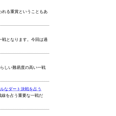
われる重賞ということもあ
一戦となります。今回は過
馬らしい難易度の高い一戦
ベルなダート決戦を占う
戦線を占う重要な一戦だ