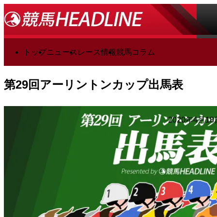
トップ
ニュース
レース情報
競馬コラム
第29回アーリントンカップ出馬表
2020年4月1