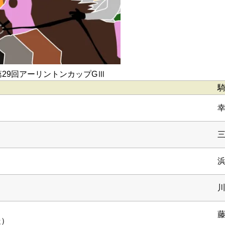
第29回アーリントンカップGⅢ
幸
三
）
浜
川
藤
7走）