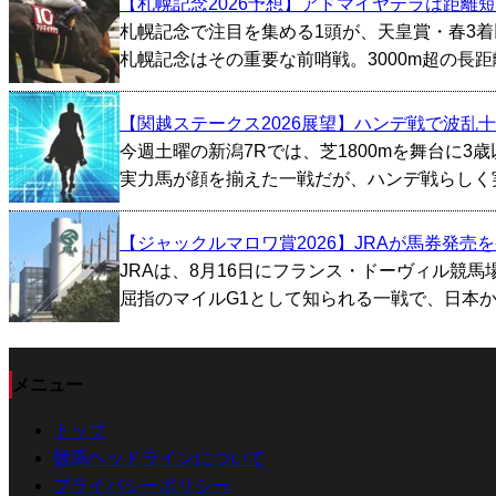
【札幌記念2026予想】アドマイヤテラは距離
札幌記念で注目を集める1頭が、天皇賞・春3
札幌記念はその重要な前哨戦。3000m超の長距
【関越ステークス2026展望】ハンデ戦で波乱
今週土曜の新潟7Rでは、芝1800mを舞台に
実力馬が顔を揃えた一戦だが、ハンデ戦らしく実
【ジャックルマロワ賞2026】JRAが馬券発
JRAは、8月16日にフランス・ドーヴィル競
屈指のマイルG1として知られる一戦で、日本か
メニュー
トップ
競馬ヘッドラインについて
プライバシーポリシー