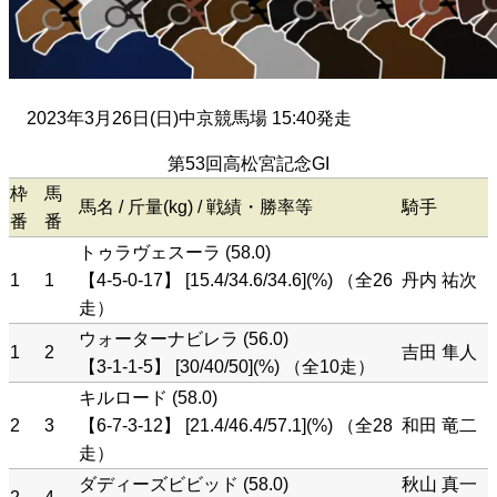
2023年3月26日(日)中京競馬場 15:40発走
第53回高松宮記念GI
枠
馬
馬名 / 斤量(kg) / 戦績・勝率等
騎手
番
番
トゥラヴェスーラ (58.0)
1
1
【4-5-0-17】 [15.4/34.6/34.6](%) （全26
丹内 祐次
走）
ウォーターナビレラ (56.0)
1
2
吉田 隼人
【3-1-1-5】 [30/40/50](%) （全10走）
キルロード (58.0)
2
3
【6-7-3-12】 [21.4/46.4/57.1](%) （全28
和田 竜二
走）
ダディーズビビッド (58.0)
秋山 真一