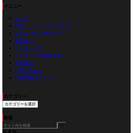
メニュー
トップ
競馬ヘッドラインについて
プライバシーポリシー
運営会社
ライター一覧
ライター／写真家募集
利用規約
お問い合わせ
広告掲載はコチラ
カテゴリー
カテゴリーを選択
検索