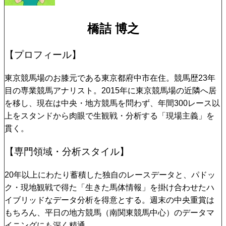
橋詰 博之
【プロフィール】
東京競馬場のお膝元である東京都府中市在住。競馬歴23年
目の専業競馬アナリスト。2015年に東京競馬場の近隣へ居
を移し、現在は中央・地方競馬を問わず、年間300レース以
上をスタンドから肉眼で生観戦・分析する「現場主義」を
貫く。
【専門領域・分析スタイル】
20年以上にわたり蓄積した独自のレースデータと、パドッ
ク・現地観戦で得た「生きた馬体情報」を掛け合わせたハ
イブリッドなデータ分析を得意とする。週末の中央重賞は
もちろん、平日の地方競馬（南関東競馬中心）のデータマ
イニングにも深く精通。