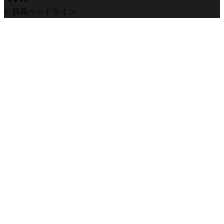
© 競馬ヘッドライン