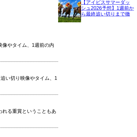
【アイビスサマーダッ
シュ2026予想】1週前か
ら最終追い切りまで徹
底チェック！状態面で
一歩リードする3頭と
は？
映像やタイム、1週前の内
は追い切り映像やタイム、1
われる重賞ということもあ