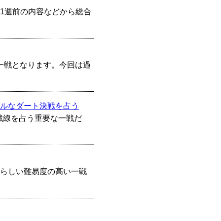
1週前の内容などから総合
一戦となります。今回は過
ベルなダート決戦を占う
戦線を占う重要な一戦だ
馬らしい難易度の高い一戦