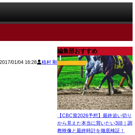
編集部おすすめ
2017/01/04 16:28
植村 剛
【CBC賞2026予想】最終追い切り
から見えた本当に買いたい3頭｜調
教映像と最終時計を徹底検証！