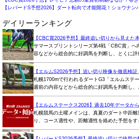
【レパードS予想2026】ダート転向で才能開花！ショウナ
デイリーランキング
【CBC賞2026予想】最終追い切りから見え
サマースプリントシリーズ第4戦「CBC賞」
容などから総合的に好調馬を判断し、とくに評価
【エルムS2026予想】追い切り映像を徹底検
札幌1700mで行われるダートG3「エルムス
週前の内容などから総合的に好調馬を判断し、と
【エルムステークス2026】過去10年データ
札幌競馬の土曜メインは、真夏のダート中距離重
り、コース適性や、距離適性を絡めた予想をする
【レパードS2026予想】最終追い切りで抜群