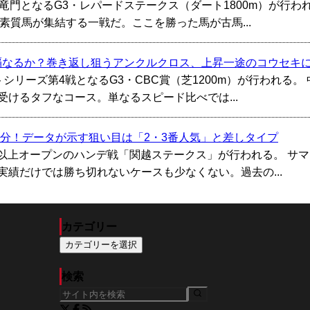
竜門となるG3・レパードステークス（ダート1800m）が行わ
素質馬が集結する一戦だ。ここを勝った馬が古馬...
制覇なるか？巻き返し狙うアンクルクロス、上昇一途のコウセキ
リーズ第4戦となるG3・CBC賞（芝1200m）が行われる。 
けるタフなコース。単なるスピード比べでは...
十分！データが示す狙い目は「2・3番人気」と差しタイプ
3歳以上オープンのハンデ戦「関越ステークス」が行われる。 サ
績だけでは勝ち切れないケースも少なくない。過去の...
カテゴリー
カテゴリーを選択
検索