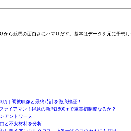
りから競馬の面白さにハマりだす。基本はデータを元に予想し
い3頭｜調教映像と最終時計を徹底検証！
ファイアマン！得意の新潟1800mで重賞初制覇なるか？
サンアントワーヌ
理由と不安材料を分析
巻き返し狙うアンクルクロス、上昇一途のコウセキにも注目