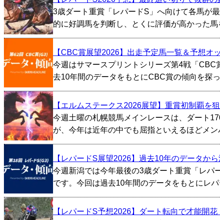
3歳ダート重賞「レパードS」へ向けて各馬が
的に好調馬を判断し、とくに評価が高かった馬を
【CBC賞展望2026】出走予定馬一覧＆予想オ
今週はサマースプリントシリーズ第4戦「CB
去10年間のデータをもとにCBC賞の傾向を探っ
【エルムステークス2026展望】重賞初制覇
今週土曜の札幌競馬メインレースは、ダート17
が、今年は近年の中でも屈指といえるほどメンバ
【レパードS展望2026】過去10年のデータ
今週新潟では今年最後の3歳ダート重賞「レパ
です。今回は過去10年間のデータをもとにレパー
【レパードS予想2026】ダート転向で才能開