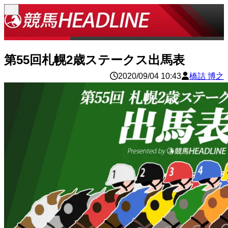
第55回札幌2歳ステークス出馬表
2020/09/04 10:43
橋詰 博之