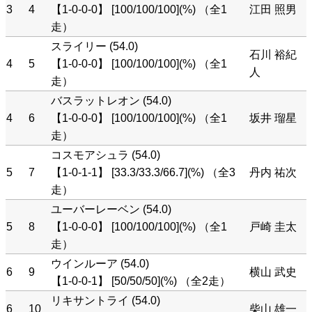
3
4
【1-0-0-0】 [100/100/100](%) （全1
江田 照男
走）
スライリー (54.0)
石川 裕紀
4
5
【1-0-0-0】 [100/100/100](%) （全1
人
走）
バスラットレオン (54.0)
4
6
【1-0-0-0】 [100/100/100](%) （全1
坂井 瑠星
走）
コスモアシュラ (54.0)
5
7
【1-0-1-1】 [33.3/33.3/66.7](%) （全3
丹内 祐次
走）
ユーバーレーベン (54.0)
5
8
【1-0-0-0】 [100/100/100](%) （全1
戸崎 圭太
走）
ウインルーア (54.0)
6
9
横山 武史
【1-0-0-1】 [50/50/50](%) （全2走）
リキサントライ (54.0)
6
10
柴山 雄一