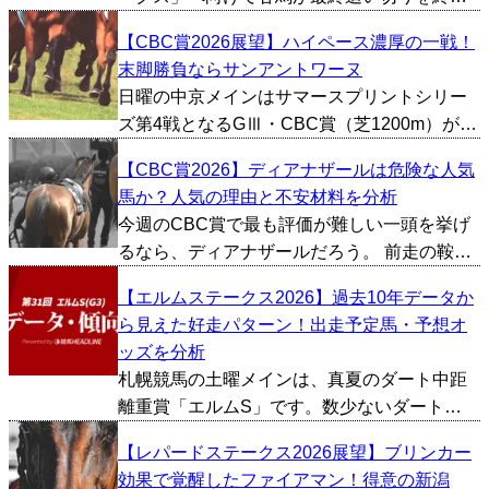
てきました。今回は追い切り映像やタイム、1
【CBC賞2026展望】ハイペース濃厚の一戦！
週前の内容などから総合的に好調馬を判断
末脚勝負ならサンアントワーヌ
し、とくに評価が高かった馬を3頭ピックアッ
日曜の中京メインはサマースプリントシリー
プしました。...
ズ第4戦となるGⅢ・CBC賞（芝1200m）が行
われる。 過去のCBC賞は前へ行く馬が強いレ
【CBC賞2026】ディアナザールは危険な人気
ースとして知られている。過去10年を振り返
馬か？人気の理由と不安材料を分析
ると、逃げ馬が馬券圏内に入ったケースは9
今週のCBC賞で最も評価が難しい一頭を挙げ
回。中...
るなら、ディアナザールだろう。 前走の鞍馬
Sでは、初の芝1200m戦ながら3着を確保。し
【エルムステークス2026】過去10年データか
かも勝ち時計1分6秒4という京都芝1200mのコ
ら見えた好走パターン！出走予定馬・予想オ
ースレコード決着に対応したもので、勝ち馬
ッズを分析
フ...
札幌競馬の土曜メインは、真夏のダート中距
離重賞「エルムS」です。数少ないダート
1700mという距離で行われる重賞ということ
【レパードステークス2026展望】ブリンカー
もあり、コース適性や、距離適性を絡めた予
効果で覚醒したファイアマン！得意の新潟
想をする必要がありそうです。ということで