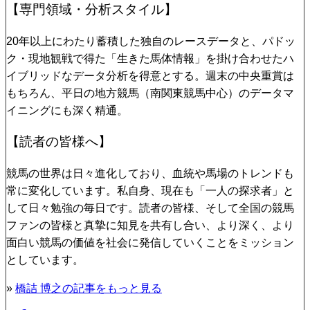
【専門領域・分析スタイル】
20年以上にわたり蓄積した独自のレースデータと、パドッ
ク・現地観戦で得た「生きた馬体情報」を掛け合わせたハ
イブリッドなデータ分析を得意とする。週末の中央重賞は
もちろん、平日の地方競馬（南関東競馬中心）のデータマ
イニングにも深く精通。
【読者の皆様へ】
競馬の世界は日々進化しており、血統や馬場のトレンドも
常に変化しています。私自身、現在も「一人の探求者」と
して日々勉強の毎日です。読者の皆様、そして全国の競馬
ファンの皆様と真摯に知見を共有し合い、より深く、より
面白い競馬の価値を社会に発信していくことをミッション
としています。
»
橋詰 博之の記事をもっと見る