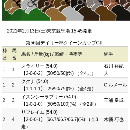
2021年2月13日(土)東京競馬場 15:45発走
第56回デイリー杯クイーンカップGⅢ
枠
馬
馬名 / 斤量(kg) / 戦績・勝率等
騎手
番
番
スライリー (54.0)
石川 裕紀
1
1
【2-0-0-2】 [50/50/50](%) （全4走）
人
ククナ (54.0)
1
2
C.ルメール
【1-1-1-1】 [25/50/75](%) （全4走）
イズンシーラブリー (54.0)
2
3
三浦 皇成
【1-0-1-0】 [50/50/100](%) （全2走）
リフレイム (54.0)
2
4
【2-0-0-1】 [66.7/66.7/66.7](%) （全3
木幡 巧也
走）