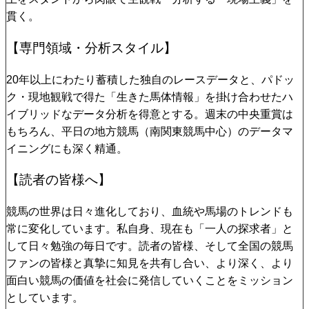
貫く。
【専門領域・分析スタイル】
20年以上にわたり蓄積した独自のレースデータと、パドッ
ク・現地観戦で得た「生きた馬体情報」を掛け合わせたハ
イブリッドなデータ分析を得意とする。週末の中央重賞は
もちろん、平日の地方競馬（南関東競馬中心）のデータマ
イニングにも深く精通。
【読者の皆様へ】
競馬の世界は日々進化しており、血統や馬場のトレンドも
常に変化しています。私自身、現在も「一人の探求者」と
して日々勉強の毎日です。読者の皆様、そして全国の競馬
ファンの皆様と真摯に知見を共有し合い、より深く、より
面白い競馬の価値を社会に発信していくことをミッション
としています。