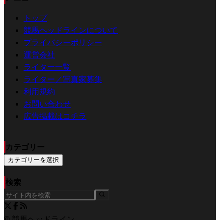
トップ
競馬ヘッドラインについて
プライバシーポリシー
運営会社
ライター一覧
ライター／写真家募集
利用規約
お問い合わせ
広告掲載はコチラ
カテゴリー
カテゴリーを選択
検索
© 競馬ヘッドライン