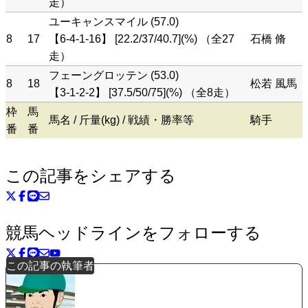
走）
ユーキャンスマイル (57.0)
8
17
【6-4-1-16】 [22.2/37/40.7](%) （全27
石橋 脩
走）
フェーングロッテン (53.0)
8
18
松若 風馬
【3-1-2-2】 [37.5/50/75](%) （全8走）
枠
馬
馬名 / 斤量(kg) / 戦績・勝率等
騎手
番
番
この記事をシェアする
競馬ヘッドラインをフォローする
この記事の執筆者