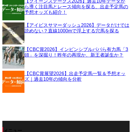
【クイーンステークス2026】過去10年データか
ら導く注目馬とレース傾向を探る、出走予定馬の
予想オッズも紹介！
【アイビスサマーダッシュ2026】データだけでは
読めない？直線1000mで浮上する穴馬を探る
【CBC賞2026】インビンシブルパパら有力馬「3
頭」を深掘り！昨年の再現か、新王者誕生か？
【CBC賞展望2026】出走予定馬一覧＆予想オッ
ズ｜過去10年の傾向を分析
メニュー