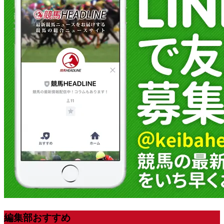
編集部おすすめ