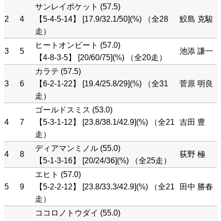
サンレイポケット (57.5)
2
4
【5-4-5-14】 [17.9/32.1/50](%) （全28
鮫島 克駿
走）
ヒートオンビート (57.0)
3
5
池添 謙一
【4-8-3-5】 [20/60/75](%) （全20走）
カラテ (57.5)
3
6
【6-2-1-22】 [19.4/25.8/29](%) （全31
菅原 明良
走）
ゴールドスミス (53.0)
4
7
【5-3-1-12】 [23.8/38.1/42.9](%) （全21
吉田 豊
走）
ディアマンミノル (55.0)
4
8
荻野 極
【5-1-3-16】 [20/24/36](%) （全25走）
エヒト (57.0)
5
9
【5-2-2-12】 [23.8/33.3/42.9](%) （全21
田中 勝春
走）
ココロノトウダイ (55.0)