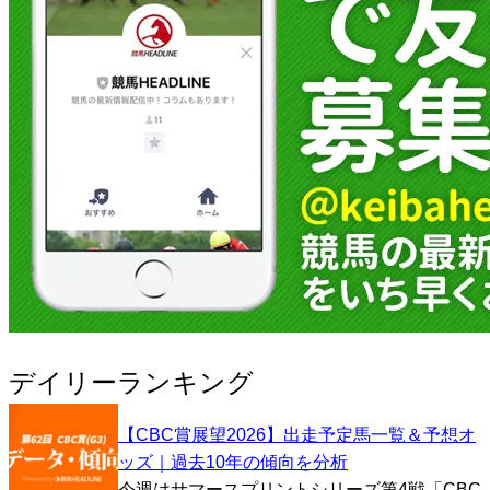
デイリーランキング
【CBC賞展望2026】出走予定馬一覧＆予想オ
ッズ｜過去10年の傾向を分析
今週はサマースプリントシリーズ第4戦「CBC