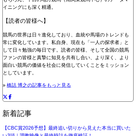
イニングにも深く精通。
【読者の皆様へ】
競馬の世界は日々進化しており、血統や馬場のトレンドも
常に変化しています。私自身、現在も「一人の探求者」と
して日々勉強の毎日です。読者の皆様、そして全国の競馬
ファンの皆様と真摯に知見を共有し合い、より深く、より
面白い競馬の価値を社会に発信していくことをミッション
としています。
»
橋詰 博之の記事をもっと見る
新着記事
【CBC賞2026予想】最終追い切りから見えた本当に買いた
い3頭｜調教映像と最終時計を徹底検証！