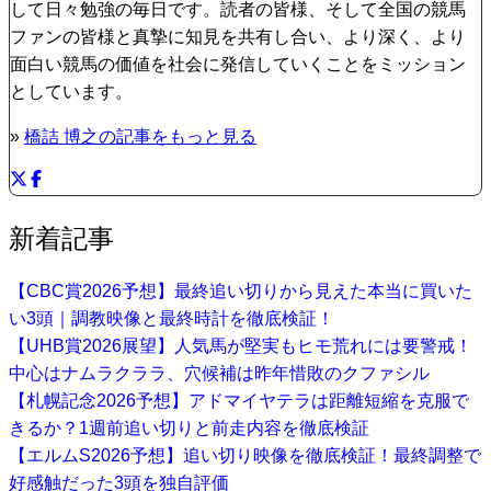
して日々勉強の毎日です。読者の皆様、そして全国の競馬
ファンの皆様と真摯に知見を共有し合い、より深く、より
面白い競馬の価値を社会に発信していくことをミッション
としています。
»
橋詰 博之の記事をもっと見る
新着記事
【CBC賞2026予想】最終追い切りから見えた本当に買いた
い3頭｜調教映像と最終時計を徹底検証！
【UHB賞2026展望】人気馬が堅実もヒモ荒れには要警戒！
中心はナムラクララ、穴候補は昨年惜敗のクファシル
【札幌記念2026予想】アドマイヤテラは距離短縮を克服で
きるか？1週前追い切りと前走内容を徹底検証
【エルムS2026予想】追い切り映像を徹底検証！最終調整で
好感触だった3頭を独自評価