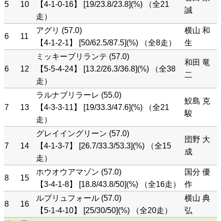
5
10
【4-1-0-16】 [19/23.8/23.8](%) （全21
誠
走）
アグリ (57.0)
横山 和
6
11
【4-1-2-1】 [50/62.5/87.5](%) （全8走）
生
ミッキーブリランテ (57.0)
和田 竜
6
12
【5-5-4-24】 [13.2/26.3/36.8](%) （全38
二
走）
ラルナブリラーレ (55.0)
鮫島 克
7
13
【4-3-3-11】 [19/33.3/47.6](%) （全21
駿
走）
グレイイングリーン (57.0)
団野 大
7
14
【4-1-3-7】 [26.7/33.3/53.3](%) （全15
成
走）
ホウオウアマゾン (57.0)
国分 優
8
15
【3-4-1-8】 [18.8/43.8/50](%) （全16走）
作
ルプリュフォール (57.0)
横山 典
8
16
【5-1-4-10】 [25/30/50](%) （全20走）
弘