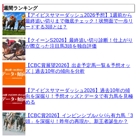
週間ランキング
【アイビスサマーダッシュ2026予想】1週前から
最終追い切りまで徹底チェック！状態面で一歩リ
ードする3頭とは？
【クイーンS2026】最終追い切り診断！仕上がり
が際立った注目馬3頭を独自評価
【CBC賞展望2026】出走予定馬一覧＆予想オッ
ズ｜過去10年の傾向を分析
【アイビスサマーダッシュ2026】過去10年の傾
向を深掘り！予想オッズとデータで有力馬を見極
める
【CBC賞2026】インビンシブルパパら有力馬「3
頭」を深掘り！昨年の再現か、新王者誕生か？