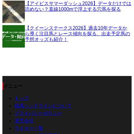
【アイビスサマーダッシュ2026】データだけでは
読めない？直線1000mで浮上する穴馬を探る
【クイーンステークス2026】過去10年データか
ら導く注目馬とレース傾向を探る、出走予定馬の
予想オッズも紹介！
メニュー
トップ
競馬ヘッドラインについて
プライバシーポリシー
運営会社
ライター一覧