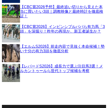
【CBC賞2026予想】最終追い切りから見えた本
当に買いたい3頭｜調教映像と最終時計を徹底検
証！
【CBC賞2026】インビンシブルパパら有力馬「3
頭」を深掘り！昨年の再現か、新王者誕生か？
【エルムS2026】前走内容で見抜く本命候補！勢
い十分の有力3頭を徹底分析
【レパードS2026】成長力で選ぶ注目馬3選！メ
ルカントゥールら世代トップ候補を考察