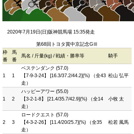
2020年7月19日(日)阪神競馬場 15:35発走
第68回トヨタ賞中京記念GⅢ
枠
馬
馬名 / 斤量(kg) / 戦績・勝率等
騎手
番
番
ベステンダンク (57.0)
1
1
【7-9-3-24】 [16.3/37.2/44.2](%) （全43
松山 弘平
走）
ハッピーアワー (55.0)
1
2
【3-2-1-8】 [21.4/35.7/42.9](%) （全14
小牧 太
走）
ロードクエスト (57.0)
2
3
【4-3-2-26】 [11.4/20/25.7](%) （全35
松若 風馬
走）