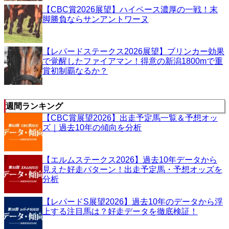
【CBC賞2026展望】ハイペース濃厚の一戦！末
脚勝負ならサンアントワーヌ
【レパードステークス2026展望】ブリンカー効果
で覚醒したファイアマン！得意の新潟1800mで重
賞初制覇なるか？
週間ランキング
【CBC賞展望2026】出走予定馬一覧＆予想オッ
ズ｜過去10年の傾向を分析
【エルムステークス2026】過去10年データから
見えた好走パターン！出走予定馬・予想オッズを
分析
【レパードS展望2026】過去10年のデータから浮
上する注目馬は？好走データを徹底検証！