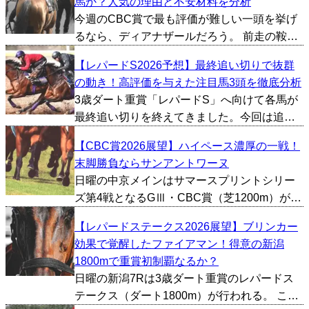
馬か？人気の理由と不安材料を分析
ードSの傾向を探っていきたいと思います。 ■
今週のCBC賞で最も評価が難しい一頭を挙げ
上位人気の...
るなら、ディアナザールだろう。 前走の鞍馬
Sでは、初の芝1200m戦ながら3着を確保。し
【レパードS2026予想】最終追い切りで抜群
かも勝ち時計1分6秒4という京都芝1200mのコ
の動き！高評価を与えた注目馬3頭を徹底分析
ースレコード決着に対応したもので、勝ち馬
3歳ダート重賞「レパードS」へ向けて各馬が
フ...
最終追い切りを終えてきました。今回は追い
切り映像やタイム、1週前の内容などから総合
【CBC賞2026展望】ハイペース濃厚の一戦！
的に好調馬を判断し、とくに評価が高かった
末脚勝負ならサンアントワーヌ
馬を3頭ピックアップしました。 メルカント
日曜の中京メインはサマースプリントシリー
ゥール（牡3、...
ズ第4戦となるGⅢ・CBC賞（芝1200m）が行
われる。 過去のCBC賞は前へ行く馬が強いレ
【レパードステークス2026展望】ブリンカー
ースとして知られている。過去10年を振り返
効果で覚醒したファイアマン！得意の新潟
ると、逃げ馬が馬券圏内に入ったケースは9
1800mで重賞初制覇なるか？
回。中...
日曜の新潟7Rは3歳ダート重賞のレパードス
テークス（ダート1800m）が行われる。 この