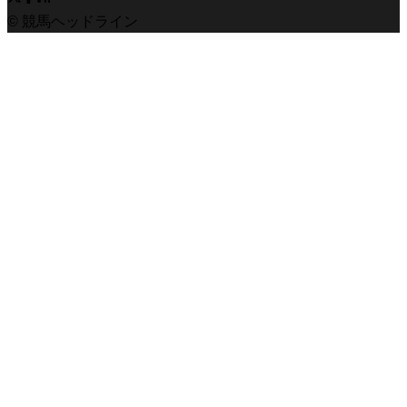
© 競馬ヘッドライン