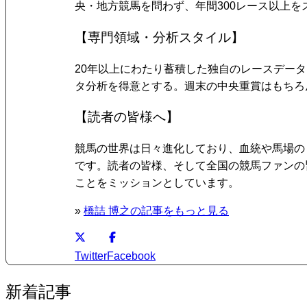
央・地方競馬を問わず、年間300レース以上
【専門領域・分析スタイル】
20年以上にわたり蓄積した独自のレースデー
タ分析を得意とする。週末の中央重賞はもちろ
【読者の皆様へ】
競馬の世界は日々進化しており、血統や馬場の
です。読者の皆様、そして全国の競馬ファンの
ことをミッションとしています。
»
橋詰 博之の記事をもっと見る
Twitter
Facebook
新着記事