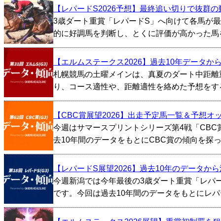
【レパードS2026予想】最終追い切りで抜群
3歳ダート重賞「レパードS」へ向けて各馬が
的に好調馬を判断し、とくに評価が高かった馬を
【エルムステークス2026】過去10年データ
札幌競馬の土曜メインは、真夏のダート中距離重
り、コース適性や、距離適性を絡めた予想をする
【CBC賞展望2026】出走予定馬一覧＆予想オ
今週はサマースプリントシリーズ第4戦「CB
去10年間のデータをもとにCBC賞の傾向を探っ
【レパードS展望2026】過去10年のデータ
今週新潟では今年最後の3歳ダート重賞「レパ
です。今回は過去10年間のデータをもとにレパー