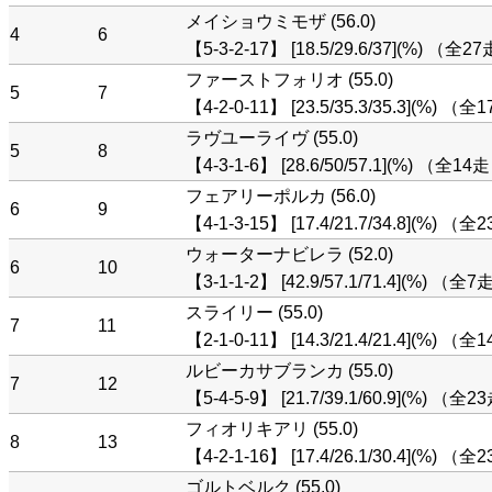
メイショウミモザ (56.0)
4
6
【5-3-2-17】 [18.5/29.6/37](%) （全2
ファーストフォリオ (55.0)
5
7
【4-2-0-11】 [23.5/35.3/35.3](%) （
ラヴユーライヴ (55.0)
5
8
【4-3-1-6】 [28.6/50/57.1](%) （全14
フェアリーポルカ (56.0)
6
9
【4-1-3-15】 [17.4/21.7/34.8](%) （
ウォーターナビレラ (52.0)
6
10
【3-1-1-2】 [42.9/57.1/71.4](%) （全
スライリー (55.0)
7
11
【2-1-0-11】 [14.3/21.4/21.4](%) （
ルビーカサブランカ (55.0)
7
12
【5-4-5-9】 [21.7/39.1/60.9](%) （全
フィオリキアリ (55.0)
8
13
【4-2-1-16】 [17.4/26.1/30.4](%) （
ゴルトベルク (55.0)