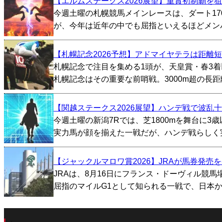
【エルムステークス2026展望】重賞初制覇
今週土曜の札幌競馬メインレースは、ダート17
が、今年は近年の中でも屈指といえるほどメンバ
【札幌記念2026予想】アドマイヤテラは距離
札幌記念で注目を集める1頭が、天皇賞・春3
札幌記念はその重要な前哨戦。3000m超の長距
【関越ステークス2026展望】ハンデ戦で波乱
今週土曜の新潟7Rでは、芝1800mを舞台に
実力馬が顔を揃えた一戦だが、ハンデ戦らしく実
【ジャックルマロワ賞2026】JRAが馬券発
JRAは、8月16日にフランス・ドーヴィル競
屈指のマイルG1として知られる一戦で、日本か