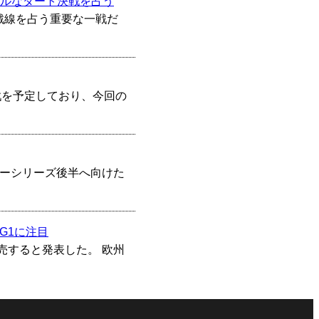
ベルなダート決戦を占う
戦線を占う重要な一戦だ
戦を予定しており、今回の
マーシリーズ後半へ向けた
G1に注目
売すると発表した。 欧州