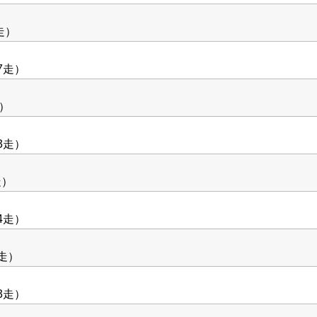
7走）
全17走）
走）
全23走）
7走）
全14走）
23走）
全23走）