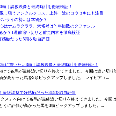
い3頭｜調教映像と最終時計を徹底検証！
巻き返し狙うアンクルクロス、上昇一途のコウセキにも注目
ンバンライの勢いは本物か？
！中心はナムラクララ、穴候補は昨年惜敗のクファシル
きるか？1週前追い切りと前走内容を徹底検証
好感触だった3頭を独自評価
た本当に買いたい3頭｜調教映像と最終時計を徹底検証！
へ向けて各馬が最終追い切りを終えてきました。今回は追い切り
が高かった馬を3頭ピックアップしました。 レイピア（...
証！最終調整で好感触だった3頭を独自評価
テークス」へ向けて各馬が最終追い切りを終えてきました。今回
くに評価が高かった馬を3頭ピックアップしました。...