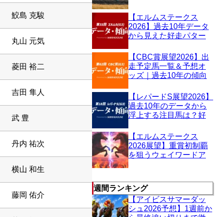
だった3頭を独自評価
鮫島 克駿
【エルムステークス
2026】過去10年データ
から見えた好走パター
丸山 元気
ン！出走予定馬・予想
オッズを分析
【CBC賞展望2026】出
走予定馬一覧＆予想オ
菱田 裕二
ッズ｜過去10年の傾向
を分析
吉田 隼人
【レパードS展望2026】
過去10年のデータから
浮上する注目馬は？好
武 豊
走データを徹底検証！
【エルムステークス
丹内 祐次
2026展望】重賞初制覇
を狙うウェイワードア
クトか、それとも実績
横山 和生
馬の反撃か？ハイレベ
ルなダート決戦を占う
週間ランキング
藤岡 佑介
【アイビスサマーダッ
シュ2026予想】1週前か