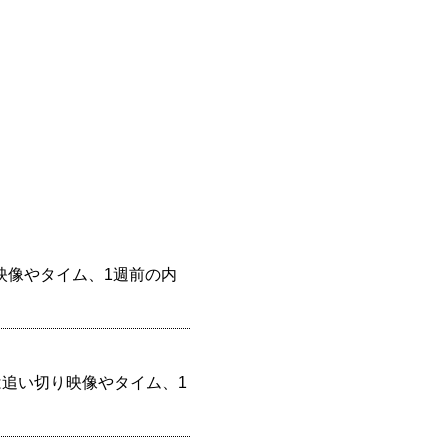
映像やタイム、1週前の内
は追い切り映像やタイム、1