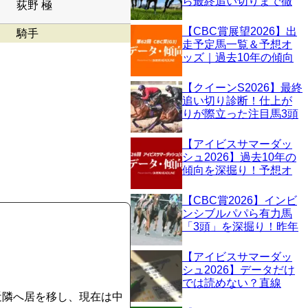
ら最終追い切りまで徹
荻野 極
底チェック！状態面で
一歩リードする3頭と
【CBC賞展望2026】出
騎手
は？
走予定馬一覧＆予想オ
ッズ｜過去10年の傾向
を分析
【クイーンS2026】最終
追い切り診断！仕上が
りが際立った注目馬3頭
を独自評価
【アイビスサマーダッ
シュ2026】過去10年の
傾向を深掘り！予想オ
ッズとデータで有力馬
を見極める
【CBC賞2026】インビ
ンシブルパパら有力馬
「3頭」を深掘り！昨年
の再現か、新王者誕生
か？
【アイビスサマーダッ
シュ2026】データだけ
では読めない？直線
1000mで浮上する穴馬
近隣へ居を移し、現在は中