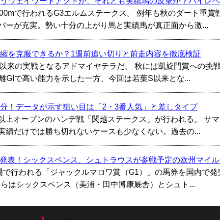
を狙うウェイワードアクトか、それとも実績馬の反撃か？ハイレ
00mで行われるG3エルムステークス。 例年も秋のダート重賞
ーが充実。勢い十分の上がり馬と実績馬が真正面から激...
短縮を克服できるか？1週前追い切りと前走内容を徹底検証
着以来の実戦となるアドマイヤテラだ。 秋には凱旋門賞への挑
離GIで高い能力を示した一方、今回は若葉S以来とな...
十分！データが示す狙い目は「2・3番人気」と差しタイプ
3歳以上オープンのハンデ戦「関越ステークス」が行われる。 サ
績だけでは勝ち切れないケースも少なくない。過去の...
売を発表！シックスペンス、シュトラウスが参戦予定の欧州マイル
馬場で行われる「ジャックルマロワ賞（G1）」の馬券を国内で発
らはシックスペンス（美浦・田中博康厩舎）とシュト...