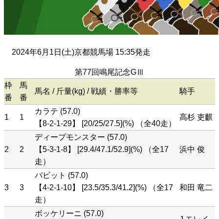
2024年6月1日(土)京都競馬場 15:35発走
第77回鳴尾記念GⅢ
枠
馬
馬名 / 斤量(kg) / 戦績・勝率等
騎手
番
番
カラテ (57.0)
1
1
高杉 吏麒
【8-2-1-29】 [20/25/27.5](%) （全40走）
ディープモンスター (57.0)
2
2
【5-3-1-8】 [29.4/47.1/52.9](%) （全17
浜中 俊
走）
バビット (57.0)
3
3
【4-2-1-10】 [23.5/35.3/41.2](%) （全17
和田 竜二
走）
ボッケリーニ (57.0)