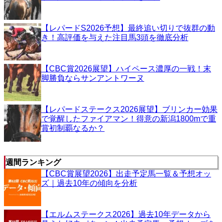
【レパードS2026予想】最終追い切りで抜群の動
き！高評価を与えた注目馬3頭を徹底分析
【CBC賞2026展望】ハイペース濃厚の一戦！末
脚勝負ならサンアントワーヌ
【レパードステークス2026展望】ブリンカー効果
で覚醒したファイアマン！得意の新潟1800mで重
賞初制覇なるか？
週間ランキング
【CBC賞展望2026】出走予定馬一覧＆予想オッ
ズ｜過去10年の傾向を分析
【エルムステークス2026】過去10年データから