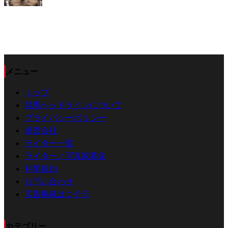
メニュー
トップ
競馬ヘッドラインについて
プライバシーポリシー
運営会社
ライター一覧
ライター／写真家募集
利用規約
お問い合わせ
広告掲載はコチラ
カテゴリー