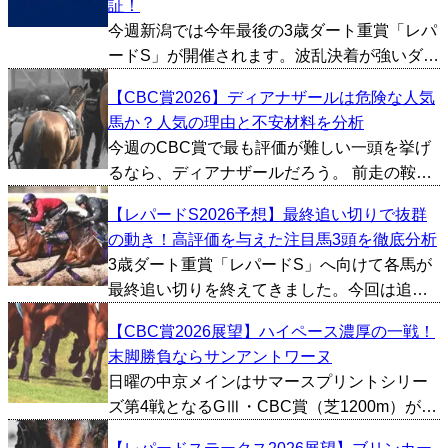
証！
振、穴馬の選...
今週新潟では今年最後の3歳ダート重賞「レパ
ードS」が開催されます。波乱決着が強いダー
ト重賞で、夏競馬らしい難易度の高い一戦で
【CBC賞2026】ディアナザールは危険な人気
す。今回は過去10年間のデータをもとにレパ
馬か？人気の理由と不安材料を分析
ードSの傾向を探っていきたいと思います。 ■
今週のCBC賞で最も評価が難しい一頭を挙げ
上位人気の...
るなら、ディアナザールだろう。 前走の鞍馬
Sでは、初の芝1200m戦ながら3着を確保。し
【レパードS2026予想】最終追い切りで抜群
かも勝ち時計1分6秒4という京都芝1200mのコ
の動き！高評価を与えた注目馬3頭を徹底分析
ースレコード決着に対応したもので、勝ち馬
3歳ダート重賞「レパードS」へ向けて各馬が
フ...
最終追い切りを終えてきました。今回は追い
切り映像やタイム、1週前の内容などから総合
【CBC賞2026展望】ハイペース濃厚の一戦！
的に好調馬を判断し、とくに評価が高かった
末脚勝負ならサンアントワーヌ
馬を3頭ピックアップしました。 メルカント
日曜の中京メインはサマースプリントシリー
ゥール（牡3、...
ズ第4戦となるGⅢ・CBC賞（芝1200m）が行
われる。 過去のCBC賞は前へ行く馬が強いレ