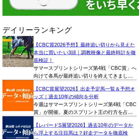
デイリーランキング
【CBC賞2026予想】最終追い切りから見えた
本当に買いたい3頭｜調教映像と最終時計を徹
底検証！
サマースプリントシリーズ第4戦「CBC賞」へ
向けて各馬が最終追い切りを終えてきまし
た。今回は追い切り映像やタイム、1週前の内
【CBC賞展望2026】出走予定馬一覧＆予想オ
容などから総合的に好調馬を判断し、とくに
ッズ｜過去10年の傾向を分析
評価が高かった馬を3頭ピックアップしまし
今週はサマースプリントシリーズ第4戦「CBC
た。 レイピア（...
賞」が開催。夏のスプリント王の行方を占う
上で、見逃せない一戦となります。今回は過
【レパードS展望2026】過去10年のデータか
去10年間のデータをもとにCBC賞の傾向を探
ら浮上する注目馬は？好走データを徹底検
っていきたいと思います。 ■上位人気が不