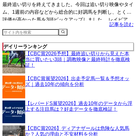
最終追い切りを終えてきました。今回は追い切り映像やタイ
ム、1週前の内容などから総合的に好調馬を判断し、とくに
評価が高かった馬を3頭ピックアップしました。 レイピア
記事を読む
（...
デイリーランキング
【CBC賞2026予想】最終追い切りから見えた本
当に買いたい3頭｜調教映像と最終時計を徹底検
証！
【CBC賞展望2026】出走予定馬一覧＆予想オッ
ズ｜過去10年の傾向を分析
【レパードS展望2026】過去10年のデータから浮
上する注目馬は？好走データを徹底検証！
【CBC賞2026】ディアナザールは危険な人気馬
か？人気の理由と不安材料を分析