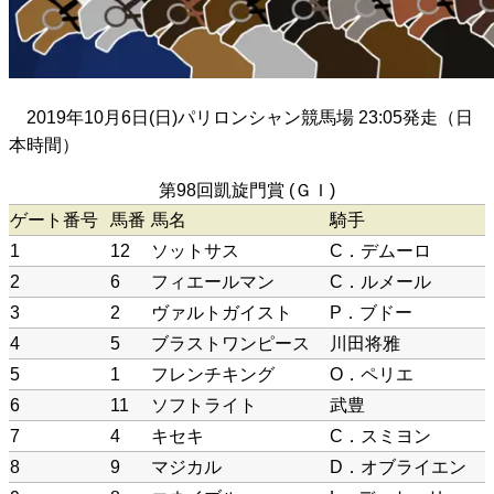
2019年10月6日(日)パリロンシャン競馬場 23:05発走（日
本時間）
第98回凱旋門賞 (ＧＩ)
ゲート番号
馬番
馬名
騎手
1
12
ソットサス
C．デムーロ
2
6
フィエールマン
C．ルメール
3
2
ヴァルトガイスト
P．ブドー
4
5
ブラストワンピース
川田将雅
5
1
フレンチキング
O．ペリエ
6
11
ソフトライト
武豊
7
4
キセキ
C．スミヨン
8
9
マジカル
D．オブライエン