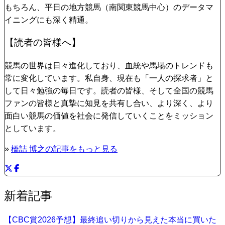
もちろん、平日の地方競馬（南関東競馬中心）のデータマ
イニングにも深く精通。
【読者の皆様へ】
競馬の世界は日々進化しており、血統や馬場のトレンドも
常に変化しています。私自身、現在も「一人の探求者」と
して日々勉強の毎日です。読者の皆様、そして全国の競馬
ファンの皆様と真摯に知見を共有し合い、より深く、より
面白い競馬の価値を社会に発信していくことをミッション
としています。
»
橋詰 博之の記事をもっと見る
新着記事
【CBC賞2026予想】最終追い切りから見えた本当に買いた