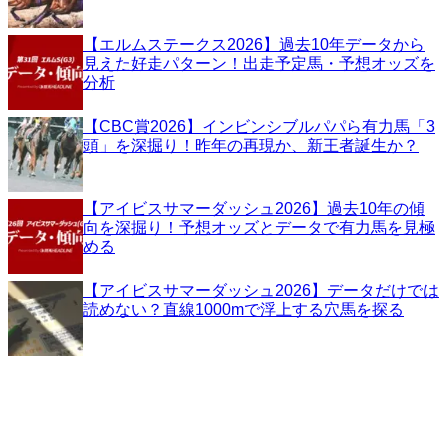
【エルムステークス2026】過去10年データから
見えた好走パターン！出走予定馬・予想オッズを
分析
【CBC賞2026】インビンシブルパパら有力馬「3
頭」を深掘り！昨年の再現か、新王者誕生か？
【アイビスサマーダッシュ2026】過去10年の傾
向を深掘り！予想オッズとデータで有力馬を見極
める
【アイビスサマーダッシュ2026】データだけでは
読めない？直線1000mで浮上する穴馬を探る