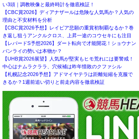
い3頭｜調教映像と最終時計を徹底検証！
【CBC賞2026】ディアナザールは危険な人気馬か？人気の
理由と不安材料を分析
【CBC賞2026予想】レイピア悲願の重賞初制覇なるか？巻
き返し狙うアンクルクロス、上昇一途のコウセキにも注目
【レパードS予想2026】ダート転向で才能開花！ショウナン
バンライの勢いは本物か？
【UHB賞2026展望】人気馬が堅実もヒモ荒れには要警戒！
中心はナムラクララ、穴候補は昨年惜敗のクファシル
【札幌記念2026予想】アドマイヤテラは距離短縮を克服で
きるか？1週前追い切りと前走内容を徹底検証