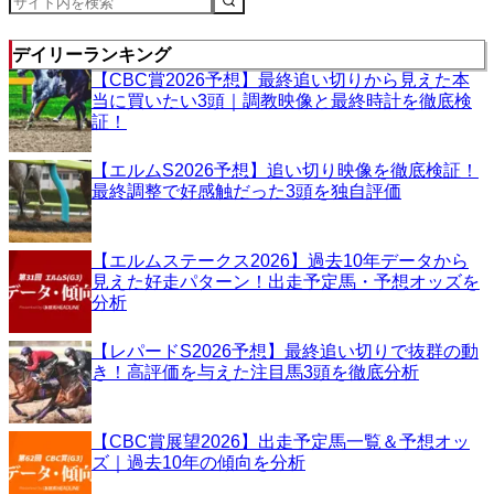
デイリーランキング
【CBC賞2026予想】最終追い切りから見えた本
当に買いたい3頭｜調教映像と最終時計を徹底検
証！
【エルムS2026予想】追い切り映像を徹底検証！
最終調整で好感触だった3頭を独自評価
【エルムステークス2026】過去10年データから
見えた好走パターン！出走予定馬・予想オッズを
分析
【レパードS2026予想】最終追い切りで抜群の動
き！高評価を与えた注目馬3頭を徹底分析
【CBC賞展望2026】出走予定馬一覧＆予想オッ
ズ｜過去10年の傾向を分析