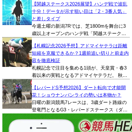
【関越ステークス2026展望】ハンデ戦で波乱
が、今年は近年の中でも屈指といえるほどメ
十分！データが示す狙い目は「2・3番人気」
ンバーが充実。勢い十分の上がり馬と実績馬
と差しタイプ
が真正面から激...
今週土曜の新潟7Rでは、芝1800mを舞台に3
歳以上オープンのハンデ戦「関越ステーク
ス」が行われる。 サマーシリーズ後半へ向け
【札幌記念2026予想】アドマイヤテラは距離
た実力馬が顔を揃えた一戦だが、ハンデ戦ら
短縮を克服できるか？1週前追い切りと前走内
しく実績だけでは勝ち切れないケースも少な
容を徹底検証
くない。過去の...
札幌記念で注目を集める1頭が、天皇賞・春3
着以来の実戦となるアドマイヤテラだ。 秋に
は凱旋門賞への挑戦を予定しており、今回の
【レパードS予想2026】ダート転向で才能開
札幌記念はその重要な前哨戦。3000m超の長
花！ショウナンバンライの勢いは本物か？
距離GIで高い能力を示した一方、今回は若葉S
日曜の新潟競馬7レースは、3歳ダート路線の
以来とな...
登竜門となるG3・レパードステークス（ダー
ト1800m）が行われる。 例年のレパードステ
ークスは、秋のダート重賞やJpn1戦線へ向か
う素質馬が集結する一戦だ。ここを勝った馬