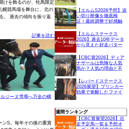
開けを飾るのが、牝馬限定
トワーヌ
。札幌競馬場を舞台に、北の
【エルムS2026予想】追
い切り映像を徹底検
る。 過去の傾向を振り返
証！最終調整で好感触
だった3頭を独自評価
【エルムステークス
記事を読む
2026】過去10年データ
から見えた好走パター
ン！出走予定馬・予想
オッズを分析
【CBC賞2026】ディア
ナザールは危険な人気
馬か？人気の理由と不
安材料を分析
【レパードステークス
2026展望】ブリンカー
効果で覚醒したファイ
アルジーヌ雪辱へ万全の構
アマン！得意の新潟
1800mで重賞初制覇な
るか？
週間ランキング
【CBC賞展望2026】出
ーンS。毎年その後の重賞
走予定馬一覧＆予想オ