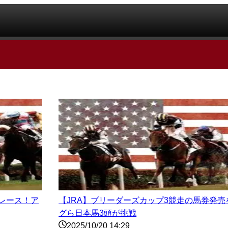
峰レース！ア
【JRA】ブリーダーズカップ3競走の馬券発
グら日本馬3頭が挑戦
2025/10/20 14:29