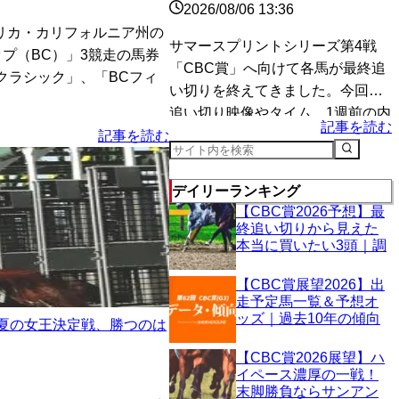
2026/08/06 13:36
メリカ・カリフォルニア州の
サマースプリントシリーズ第4戦
プ（BC）」3競走の馬券
「CBC賞」へ向けて各馬が最終追
クラシック」、「BCフィ
い切りを終えてきました。今回は
追い切り映像やタイム、1週前の内
記事を読む
容などから総合的に好調馬を判断
記事を読む
し、とくに評価が高かった馬を3頭
ピックアップしました。 レイピア
デイリーランキング
（...
【CBC賞2026予想】最
終追い切りから見えた
本当に買いたい3頭｜調
教映像と最終時計を徹
底検証！
【CBC賞展望2026】出
走予定馬一覧＆予想オ
ッズ｜過去10年の傾向
！夏の女王決定戦、勝つのは
を分析
【CBC賞2026展望】ハ
イペース濃厚の一戦！
末脚勝負ならサンアン