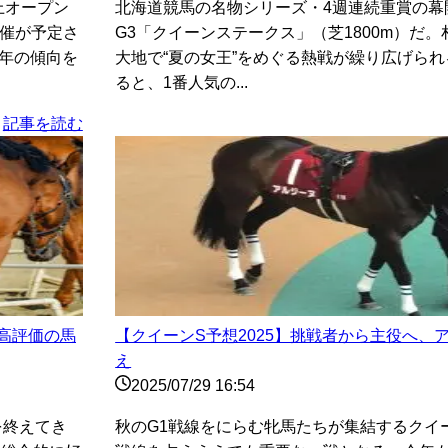
上オープン
北海道競馬の名物シリーズ・4週連続重賞の幕
開催が予定さ
G3「クイーンステークス」（芝1800m）だ
0年の傾向を
大地で“夏の女王”をめぐる熱戦が繰り広げられ
ると、1番人気の...
記事を読む
が高評価の馬
【クイーンS予想2025】挑戦者から主役へ、
え
2025/07/29 16:54
を終えてき
秋のG1戦線をにらむ牝馬たちが集結するクイ