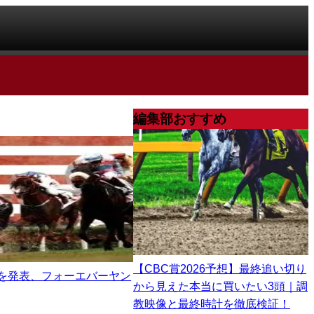
編集部おすすめ
【CBC賞2026予想】最終追い切り
売を発表、フォーエバーヤン
から見えた本当に買いたい3頭｜調
教映像と最終時計を徹底検証！