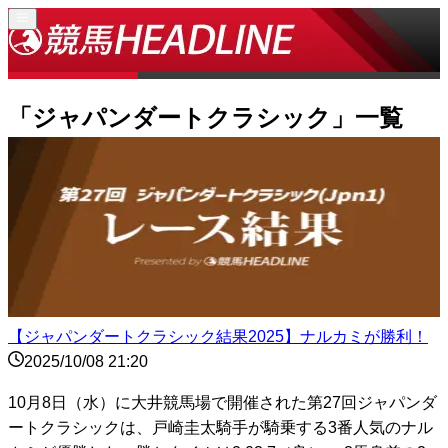
「
ジャパンダートクラシック
」一覧
【ジャパンダートクラシック結果2025】ナルカミが勝利！
2025/10/08 21:20
10月8日（水）に大井競馬場で開催された第27回ジャパンダ
ートクラシックは、戸崎圭太騎手が騎乗する3番人気のナル