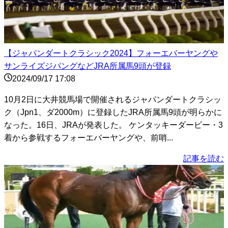
【ジャパンダートクラシック2024】フォーエバーヤングや
サンライズジパングなどJRA所属馬9頭が登録
2024/09/17 17:08
10月2日に大井競馬場で開催されるジャパンダートクラシッ
ク（Jpn1、ダ2000m）に登録したJRA所属馬9頭が明らかに
なった。16日、JRAが発表した。 ケンタッキーダービー・3
着から参戦するフォーエバーヤングや、前哨...
記事を読む