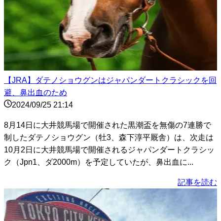
【JRA】ダテノショウグンはジャパンダートクラシックを回
避、鼻出血のため
2024/09/25 21:14
8月14日に大井競馬場で開催された黒潮盃を無傷の7連勝で
制したダテノショウグン（牡3、森下淳平厩舎）は、次走は
10月2日に大井競馬場で開催されるジャパンダートクラシッ
ク（Jpn1、ダ2000m）を予定していたが、鼻出血に...
記事を読む