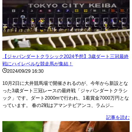
【ジャパンダートクラシック2024予想】3歳ダート三冠最終
戦にハイレベルな競走馬が集結！
2024/09/29 16:30
10月2日に大井競馬場で開催されるのが、今年から新設とな
った3歳ダート三冠レースの最終戦「ジャパンダートクラシ
ック」です。ダート2000mで行われ、1着賞金7000万円とな
っています。 春の2戦はアマンテビアンコ、ラムジ...
記事を読む