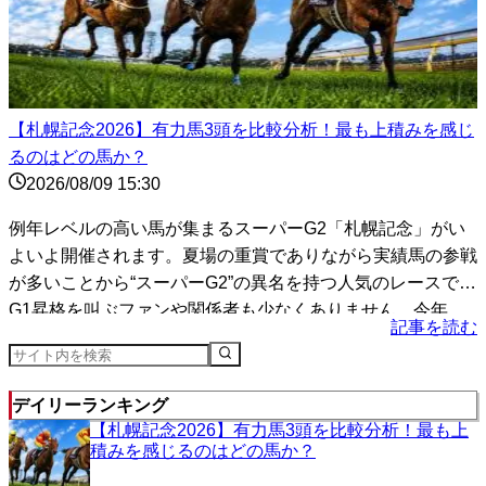
【札幌記念2026】有力馬3頭を比較分析！最も上積みを感じ
るのはどの馬か？
2026/08/09 15:30
例年レベルの高い馬が集まるスーパーG2「札幌記念」がい
よいよ開催されます。夏場の重賞でありながら実績馬の参戦
が多いことから“スーパーG2”の異名を持つ人気のレースで、
G1昇格を叫ぶファンや関係者も少なくありません。今年
記事を読む
は...
デイリーランキング
【札幌記念2026】有力馬3頭を比較分析！最も上
積みを感じるのはどの馬か？