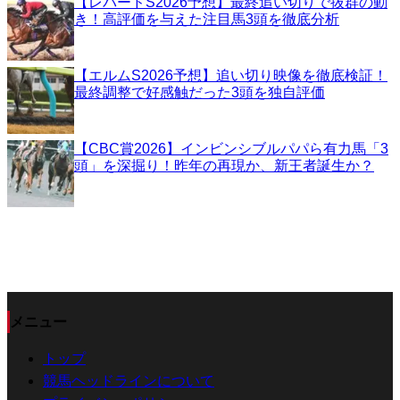
【レパードS2026予想】最終追い切りで抜群の動
き！高評価を与えた注目馬3頭を徹底分析
【エルムS2026予想】追い切り映像を徹底検証！
最終調整で好感触だった3頭を独自評価
【CBC賞2026】インビンシブルパパら有力馬「3
頭」を深掘り！昨年の再現か、新王者誕生か？
メニュー
トップ
競馬ヘッドラインについて