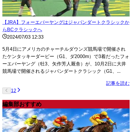
【JRA】フォーエバーヤングはジャパンダートクラシックか
らBCクラシックへ
2024/07/03 12:33
5月4日にアメリカのチャーチルダウンズ競馬場で開催され
たケンタッキーダービー（G1、ダ2000m）で3着だったフォ
ーエバーヤング（牡3、矢作芳人厩舎）が、10月2日に大井
競馬場で開催されるジャパンダートクラシック（G1、...
記事を読む
1
2
編集部おすすめ