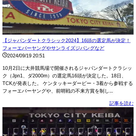
【ジャパンダートクラシック2024】16頭の選定馬が決定！
フォーエバーヤングやサンライズジパングなど
2024/09/19 20:51
10月2日に大井競馬場で開催されるジャパンダートクラシッ
ク（Jpn1、ダ2000m）の選定馬16頭が決定した。18日、
TCKが発表した。 ケンタッキーダービー・3着から参戦する
フォーエバーヤングや、前哨戦の不来方賞を制し...
記事を読む