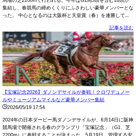
馬場の芝2200mで行われる。今年はG1馬5頭を含む18頭が
集結し、春競馬の締めくくりにふさわしい豪華メンバーとな
った。 中心となるのは大阪杯と天皇賞（春）を連勝して...
記事を読む
【宝塚記念2026】ダノンデサイルが参戦！クロワデュノー
ルやミュージアムマイルなど豪華メンバー集結
2026/05/19 17:54
2024年の日本ダービー馬ダノンデサイルが、6月14日に阪神
競馬場で開催される春のグランプリ「宝塚記念」（G1、芝
2200m）に参戦することが決まった。5月19日、管理する安