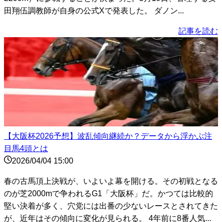
田翔伍調教師が自身の公式Xで発表した。 ダノン...
記事を読む
【大阪杯2026予想】波乱傾向継続か？データから浮かぶ注
目馬4頭とは
2026/04/04 15:00
春の古馬頂上決戦が、いよいよ幕を開ける。その初戦となる
のが芝2000mで争われるG1「大阪杯」だ。かつては比較的
堅い決着が多く、穴党には出番の少ないレースとされてきた
が、近年はその傾向に変化が見られる。 4年前に8番人気...