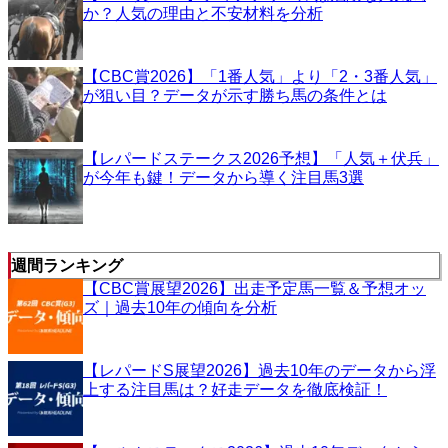
か？人気の理由と不安材料を分析
【CBC賞2026】「1番人気」より「2・3番人気」
が狙い目？データが示す勝ち馬の条件とは
【レパードステークス2026予想】「人気＋伏兵」
が今年も鍵！データから導く注目馬3選
週間ランキング
【CBC賞展望2026】出走予定馬一覧＆予想オッ
ズ｜過去10年の傾向を分析
【レパードS展望2026】過去10年のデータから浮
上する注目馬は？好走データを徹底検証！