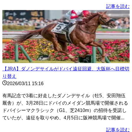
記事を読む
【JRA】ダノンデサイルがドバイ遠征回避、大阪杯へ目標切
り替え
2026/03/11 15:16
有馬記念で3着に好走したダノンデサイル（牡5、安田翔伍
厩舎）が、3月28日にドバイのメイダン競馬場で開催される
ドバイシーマクラシック（G1、芝2410m）の招待を受諾し
ていたが、遠征を取りやめ、4月5日に阪神競馬場で開催...
記事を読む