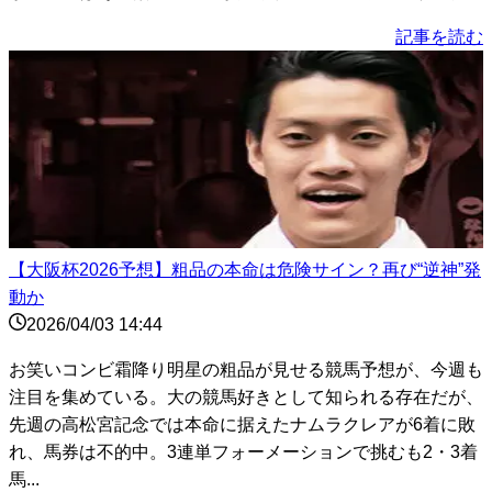
記事を読む
【大阪杯2026予想】粗品の本命は危険サイン？再び“逆神”発
動か
2026/04/03 14:44
お笑いコンビ霜降り明星の粗品が見せる競馬予想が、今週も
注目を集めている。大の競馬好きとして知られる存在だが、
先週の高松宮記念では本命に据えたナムラクレアが6着に敗
れ、馬券は不的中。3連単フォーメーションで挑むも2・3着
馬...