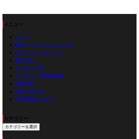
メニュー
トップ
競馬ヘッドラインについて
プライバシーポリシー
運営会社
ライター一覧
ライター／写真家募集
利用規約
お問い合わせ
広告掲載はコチラ
カテゴリー
カテゴリーを選択