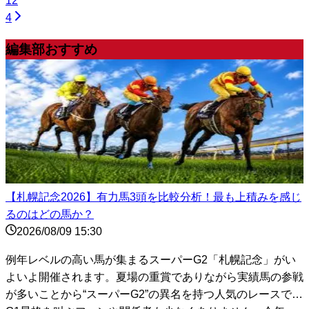
1
2
4
編集部おすすめ
【札幌記念2026】有力馬3頭を比較分析！最も上積みを感じ
るのはどの馬か？
2026/08/09 15:30
例年レベルの高い馬が集まるスーパーG2「札幌記念」がい
よいよ開催されます。夏場の重賞でありながら実績馬の参戦
が多いことから“スーパーG2”の異名を持つ人気のレースで、