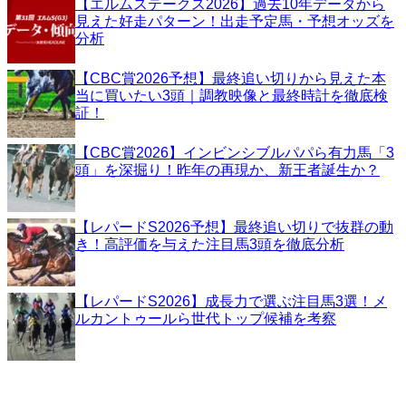
【エルムステークス2026】過去10年データから
見えた好走パターン！出走予定馬・予想オッズを
分析
【CBC賞2026予想】最終追い切りから見えた本
当に買いたい3頭｜調教映像と最終時計を徹底検
証！
【CBC賞2026】インビンシブルパパら有力馬「3
頭」を深掘り！昨年の再現か、新王者誕生か？
【レパードS2026予想】最終追い切りで抜群の動
き！高評価を与えた注目馬3頭を徹底分析
【レパードS2026】成長力で選ぶ注目馬3選！メ
ルカントゥールら世代トップ候補を考察