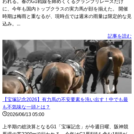
われる。春のG1戦線を締めくくるグランプリレースだけ
に、今年も国内トップクラスの実力馬が顔を揃えた。 開催
時期は梅雨と重なるが、現時点では週末の雨量は限定的な見
込み。...
記事を読む
【宝塚記念2026】有力馬の不安要素を洗い出す！中でも最
も不気味な一頭とは？
2026/06/13 05:00
上半期の総決算となるG1「宝塚記念」が今週日曜、阪神競