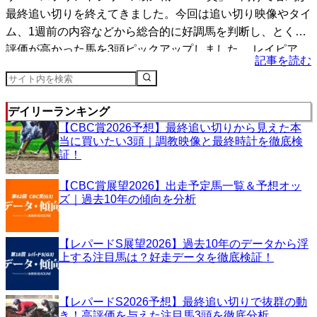
最終追い切りを終えてきました。今回は追い切り映像やタイ
ム、1週前の内容などから総合的に好調馬を判断し、とくに
評価が高かった馬を3頭ピックアップしました。 レイピア
記事を読む
（...
デイリーランキング
【CBC賞2026予想】最終追い切りから見えた本
当に買いたい3頭｜調教映像と最終時計を徹底検
証！
【CBC賞展望2026】出走予定馬一覧＆予想オッ
ズ｜過去10年の傾向を分析
【レパードS展望2026】過去10年のデータから浮
上する注目馬は？好走データを徹底検証！
【レパードS2026予想】最終追い切りで抜群の動
き！高評価を与えた注目馬3頭を徹底分析