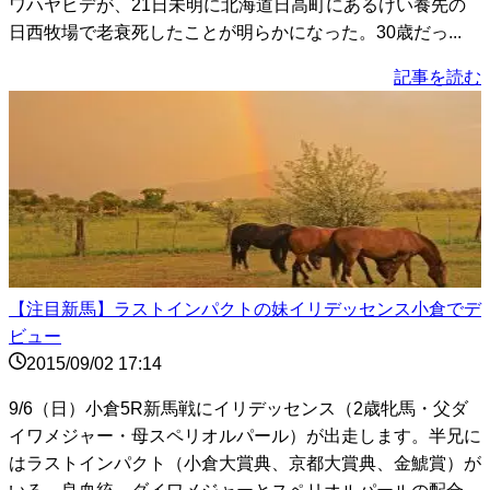
ワハヤヒデが、21日未明に北海道日高町にあるけい養先の
日西牧場で老衰死したことが明らかになった。30歳だっ...
記事を読む
【注目新馬】ラストインパクトの妹イリデッセンス小倉でデ
ビュー
2015/09/02 17:14
9/6（日）小倉5R新馬戦にイリデッセンス（2歳牝馬・父ダ
イワメジャー・母スペリオルパール）が出走します。半兄に
はラストインパクト（小倉大賞典、京都大賞典、金鯱賞）が