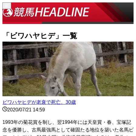
「
ビワハヤヒデ
」一覧
ビワハヤヒデが老衰で死亡、30歳
2020/07/21 14:59
1993年の菊花賞を制し、翌1994年には天皇賞・春、宝塚記
念を優勝し、古馬最強馬として確固たる地位を築いた名馬ビ