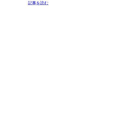
記事を読む