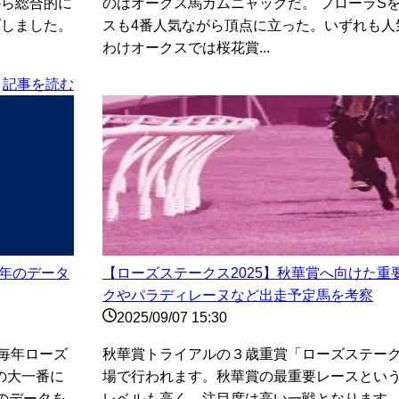
から総合的に
のはオークス馬カムニャックだ。 フローラS
プしました。
スも4番人気ながら頂点に立った。いずれも人
わけオークスでは桜花賞...
記事を読む
0年のデータ
【ローズステークス2025】秋華賞へ向けた
クやパラディレーヌなど出走予定馬を考察
2025/09/07 15:30
毎年ローズ
秋華賞トライアルの３歳重賞「ローズステー
の大一番に
場で行われます。秋華賞の最重要レースとい
のデータを
レベルも高く、注目度は高い一戦となります