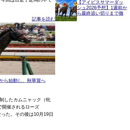
【アイビスサマーダッ
シュ2026予想】1週前か
ら最終追い切りまで徹
底チェック！状態面で
記事を読む
一歩リードする3頭と
は？
Sから始動し、秋華賞へ
を制したカムニャック（牝
で開催されるローズ
なった。その後は10月19日