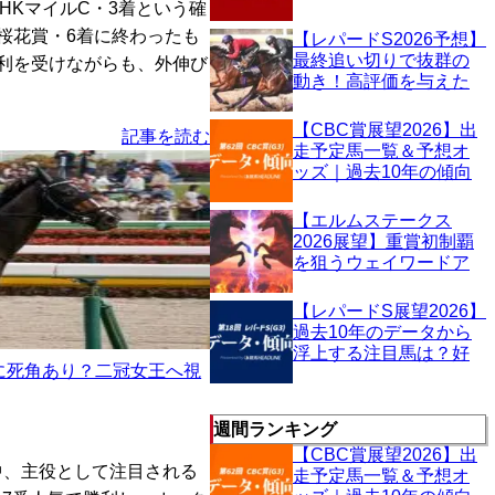
HKマイルC・3着という確
ン！出走予定馬・予想
オッズを分析
桜花賞・6着に終わったも
【レパードS2026予想】
最終追い切りで抜群の
利を受けながらも、外伸び
動き！高評価を与えた
注目馬3頭を徹底分析
【CBC賞展望2026】出
記事を読む
走予定馬一覧＆予想オ
ッズ｜過去10年の傾向
を分析
【エルムステークス
2026展望】重賞初制覇
を狙うウェイワードア
クトか、それとも実績
馬の反撃か？ハイレベ
【レパードS展望2026】
ルなダート決戦を占う
過去10年のデータから
浮上する注目馬は？好
クに死角あり？二冠女王へ視
走データを徹底検証！
週間ランキング
【CBC賞展望2026】出
中、主役として注目される
走予定馬一覧＆予想オ