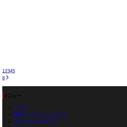
1
2
3
4
5
8
メニュー
トップ
競馬ヘッドラインについて
プライバシーポリシー