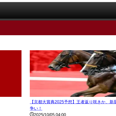
【京都大賞典2025予想】王者返り咲きか、
争い！
2025/10/05 04:00