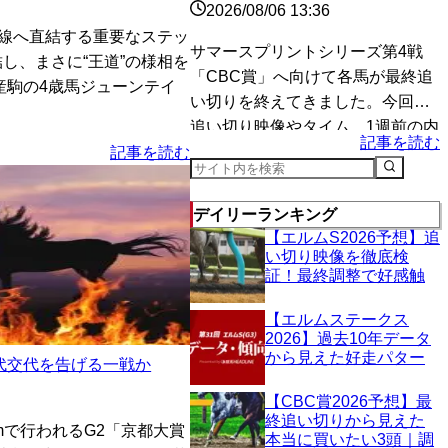
2026/08/06 13:36
路線へ直結する重要なステッ
サマースプリントシリーズ第4戦
し、まさに“王道”の様相を
「CBC賞」へ向けて各馬が最終追
産駒の4歳馬ジューンテイ
い切りを終えてきました。今回は
追い切り映像やタイム、1週前の内
記事を読む
容などから総合的に好調馬を判断
記事を読む
し、とくに評価が高かった馬を3頭
ピックアップしました。 レイピア
デイリーランキング
（...
【エルムS2026予想】追
い切り映像を徹底検
証！最終調整で好感触
だった3頭を独自評価
【エルムステークス
2026】過去10年データ
から見えた好走パター
世代交代を告げる一戦か
ン！出走予定馬・予想
オッズを分析
【CBC賞2026予想】最
終追い切りから見えた
mで行われるG2「京都大賞
本当に買いたい3頭｜調