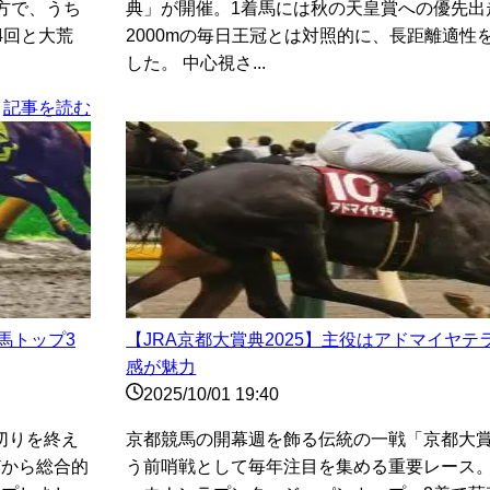
方で、うち
典」が開催。1着馬には秋の天皇賞への優先出
4回と大荒
2000mの毎日王冠とは対照的に、長距離適性
した。 中心視さ...
記事を読む
馬トップ3
【JRA京都大賞典2025】主役はアドマイヤ
感が魅力
2025/10/01 19:40
切りを終え
京都競馬の開幕週を飾る伝統の一戦「京都大賞
どから総合的
う前哨戦として毎年注目を集める重要レース。