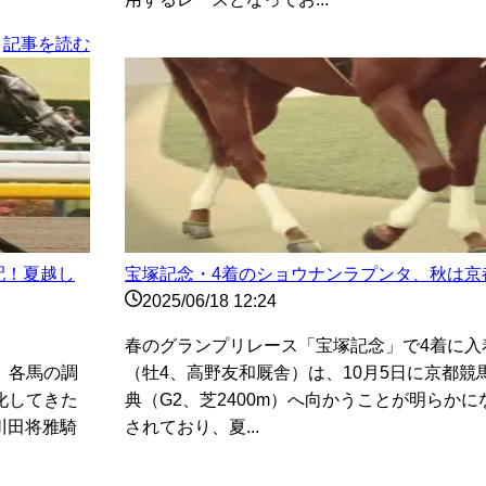
記事を読む
配！夏越し
宝塚記念・4着のショウナンラプンタ、秋は京
2025/06/18 12:24
春のグランプリレース「宝塚記念」で4着に入
。各馬の調
（牡4、高野友和厩舎）は、10月5日に京都
化してきた
典（G2、芝2400m）へ向かうことが明らか
川田将雅騎
されており、夏...