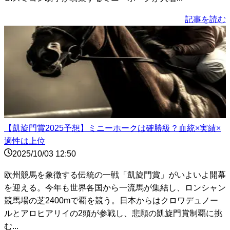
記事を読む
【凱旋門賞2025予想】ミニーホークは確勝級？血統×実績×
適性は上位
2025/10/03 12:50
欧州競馬を象徴する伝統の一戦「凱旋門賞」がいよいよ開幕
を迎える。今年も世界各国から一流馬が集結し、ロンシャン
競馬場の芝2400mで覇を競う。日本からはクロワデュノー
ルとアロヒアリイの2頭が参戦し、悲願の凱旋門賞制覇に挑
む...