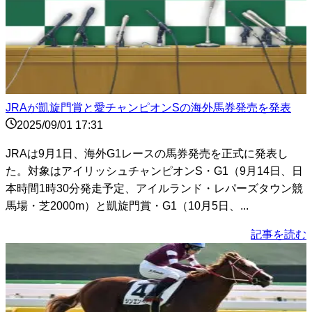
JRAが凱旋門賞と愛チャンピオンSの海外馬券発売を発表
2025/09/01 17:31
JRAは9月1日、海外G1レースの馬券発売を正式に発表し
た。対象はアイリッシュチャンピオンS・G1（9月14日、日
本時間1時30分発走予定、アイルランド・レパーズタウン競
馬場・芝2000m）と凱旋門賞・G1（10月5日、...
記事を読む