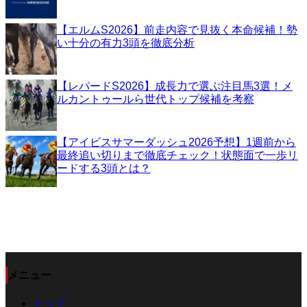
【エルムS2026】前走内容で見抜く本命候補！勢
い十分の有力3頭を徹底分析
【レパードS2026】成長力で選ぶ注目馬3選！メ
ルカントゥールら世代トップ候補を考察
【アイビスサマーダッシュ2026予想】1週前から
最終追い切りまで徹底チェック！状態面で一歩リ
ードする3頭とは？
メニュー
トップ