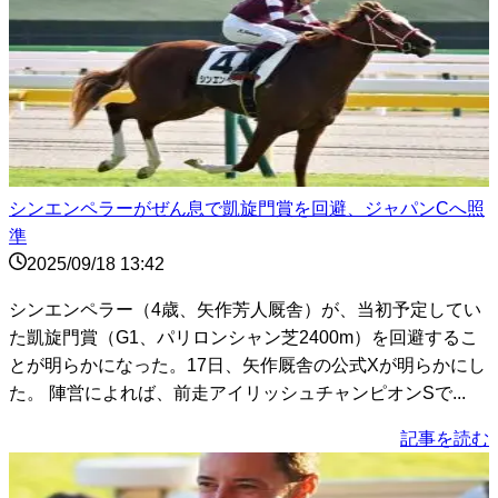
シンエンペラーがぜん息で凱旋門賞を回避、ジャパンCへ照
準
2025/09/18 13:42
シンエンペラー（4歳、矢作芳人厩舎）が、当初予定してい
た凱旋門賞（G1、パリロンシャン芝2400m）を回避するこ
とが明らかになった。17日、矢作厩舎の公式Xが明らかにし
た。 陣営によれば、前走アイリッシュチャンピオンSで...
記事を読む