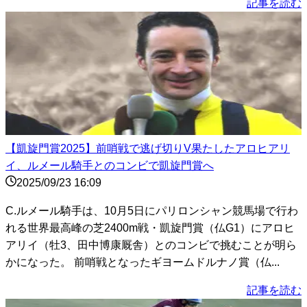
記事を読む
【凱旋門賞2025】前哨戦で逃げ切りV果たしたアロヒアリ
イ、ルメール騎手とのコンビで凱旋門賞へ
2025/09/23 16:09
C.ルメール騎手は、10月5日にパリロンシャン競馬場で行わ
れる世界最高峰の芝2400m戦・凱旋門賞（仏G1）にアロヒ
アリイ（牡3、田中博康厩舎）とのコンビで挑むことが明ら
かになった。 前哨戦となったギヨームドルナノ賞（仏...
記事を読む