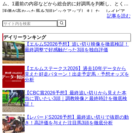
ム、1週前の内容などから総合的に好調馬を判断し、とくに
評価が高かった馬を3頭ピックアップしました。 レイピア
記事を読む
（...
デイリーランキング
【エルムS2026予想】追い切り映像を徹底検証！
最終調整で好感触だった3頭を独自評価
【エルムステークス2026】過去10年データから
見えた好走パターン！出走予定馬・予想オッズを
分析
【CBC賞2026予想】最終追い切りから見えた本
当に買いたい3頭｜調教映像と最終時計を徹底検
証！
【レパードS2026予想】最終追い切りで抜群の動
き！高評価を与えた注目馬3頭を徹底分析