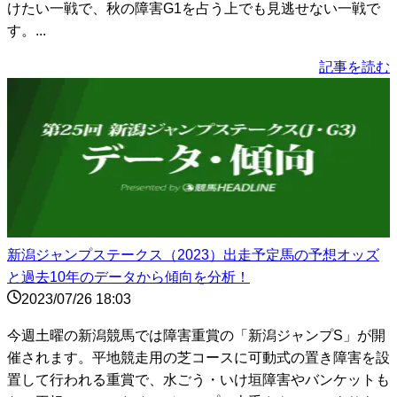
けたい一戦で、秋の障害G1を占う上でも見逃せない一戦で
す。...
記事を読む
新潟ジャンプステークス（2023）出走予定馬の予想オッズ
と過去10年のデータから傾向を分析！
2023/07/26 18:03
今週土曜の新潟競馬では障害重賞の「新潟ジャンプS」が開
催されます。平地競走用の芝コースに可動式の置き障害を設
置して行われる重賞で、水ごう・いけ垣障害やバンケットも