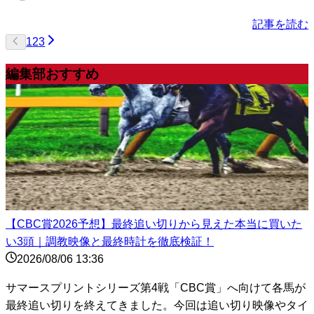
記事を読む
1
2
3
編集部おすすめ
【CBC賞2026予想】最終追い切りから見えた本当に買いた
い3頭｜調教映像と最終時計を徹底検証！
2026/08/06 13:36
サマースプリントシリーズ第4戦「CBC賞」へ向けて各馬が
最終追い切りを終えてきました。今回は追い切り映像やタイ