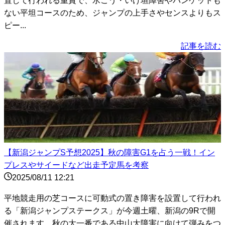
置して行われる重賞で、水ごう・いけ垣障害やバンケットも
ない平坦コースのため、ジャンプの上手さやセンスよりもス
ピー...
記事を読む
【新潟ジャンプS予想2025】秋の障害G1を占う一戦！イン
プレスやサイードなど出走予定馬を考察
2025/08/11 12:21
平地競走用の芝コースに可動式の置き障害を設置して行われ
る「新潟ジャンプステークス」が今週土曜、新潟の9Rで開
催されます。秋の大一番である中山大障害に向けて弾みをつ