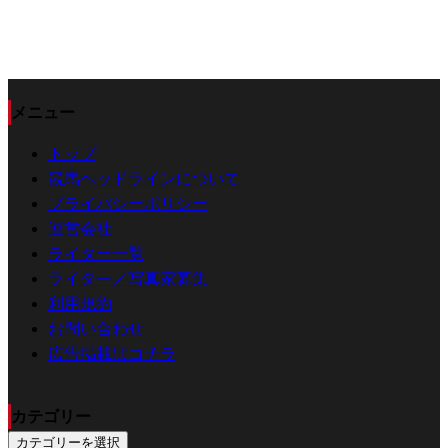
メニュー
トップ
競馬ヘッドラインについて
プライバシーポリシー
運営会社
ライター一覧
ライター／写真家募集
利用規約
お問い合わせ
広告掲載はコチラ
カテゴリー
カテゴリーを選択