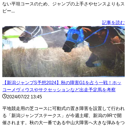
ない平坦コースのため、ジャンプの上手さやセンスよりもス
ピー...
記事を読む
【新潟ジャンプS予想2024】秋の障害G1を占う一戦！ホッ
コーメヴィウスやサクセッションなど出走予定馬を考察
2024/07/22 13:45
平地競走用の芝コースに可動式の置き障害を設置して行われ
る「新潟ジャンプステークス」が今週土曜、新潟の9Rで開
催されます。秋の大一番である中山大障害へ大きな弾みをつ