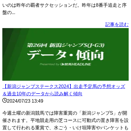
いのは昨年の覇者サクセッションだ。昨年は8番手追走と序
盤の...
記事を読む
【新潟ジャンプステークス2024】出走予定馬の予想オッズ
＆過去10年のデータから読み解く傾向
2024/07/23 13:49
今週土曜の新潟競馬では障害重賞の「新潟ジャンプS」が開
催されます。平地競走用の芝コースに可動式の置き障害を設
置して行われる重賞で、水ごう・いけ垣障害やバンケットも