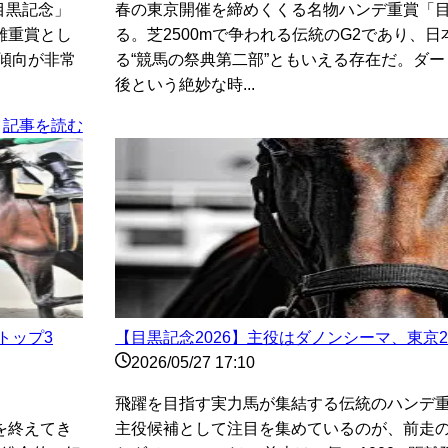
目黒記念」
春の東京開催を締めくくる名物ハンデ重賞「
離重賞とし
る。芝2500mで争われる伝統のG2であり、
傾向が非常
る“競馬の祭典第二部”ともいえる存在だ。ダー
後という絶妙な時...
記事を読む
トップ3
【目黒記念2026】主役はダノンシーマ、東京2
2026/05/27 17:10
飛躍を目指す実力馬が集結する伝統のハンデ
を終えてき
主役候補として注目を集めているのが、前走の