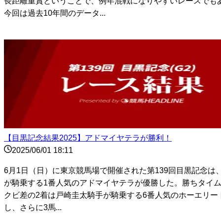
長距離重賞ということで、例年混戦になりやすいレースでも
今回は過去10年間のデータ...
【目黒記念結果2025】アドマイヤテラが勝利！
2025/06/01 18:11
6月1日（日）に東京競馬場で開催された第139回目黒記念は
が騎乗する1番人気のアドマイヤテラが優勝した。勝ちタイムは2
クビ差の2着は戸崎圭太騎手が騎乗する6番人気のホーエリー
し、さらに3馬...