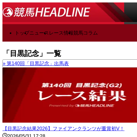
トップ
ニュース
レース情報
競馬コラム
「
目黒記念
」一覧
»
第140回「目黒記念」出馬表
【目黒記念結果2026】ファイアンクランツが重賞初V！
2026/05/31 17:28