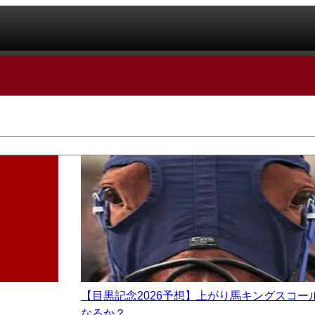
【目黒記念2026予想】上がり馬キングスコ
なるか？