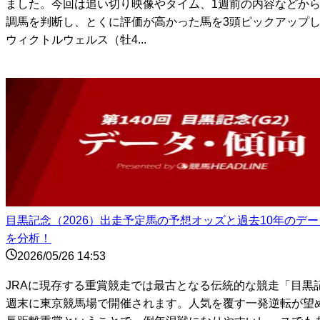
ました。今回は追い切り映像やタイム、1週前の内容などか
調馬を判断し、とくに評価が高かった馬を3頭ピックアップ
ウィクトルウェルス（牡4...
目黒記念（2026）出走予定馬の予想オッズと過去10年のデ
を分析！
2026/05/26 14:53
JRAに現存する重賞競走では最古となる伝統的な競走「目黒
週末に東京競馬場で開催されます。人気を覆す一発逆転が望