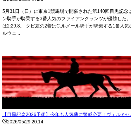
5月31日（日）に東京1競馬場で開催された第140回目黒記念
ン騎手が騎乗する3番人気のファイアンクランツが優勝した
は2:29.8。 クビ差の2着はC.ルメール騎手が騎乗する1番人
ルウェ...
【目黒記念2026予想】今年も人気薄に警戒必要！ヴェルミ
2026/05/29 20:14