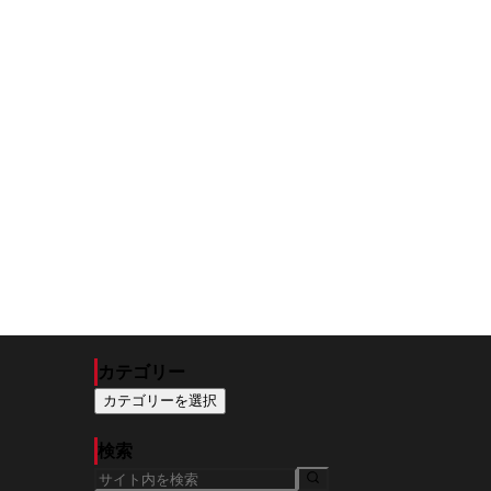
カテゴリー
カテゴリーを選択
検索