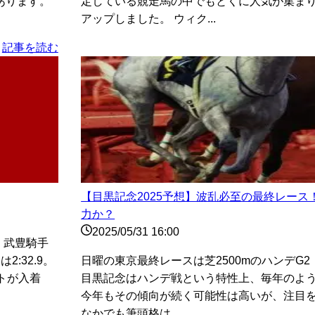
あります。
定している競走馬の中でもとくに人気が集まり
アップしました。 ウィク...
記事を読む
【目黒記念2025予想】波乱必至の最終レース
力か？
2025/05/31 16:00
、武豊騎手
:32.9。
日曜の東京最終レースは芝2500mのハンデG
トが入着
目黒記念はハンデ戦という特性上、毎年のよ
今年もその傾向が続く可能性は高いが、注目を
なかでも筆頭格は...