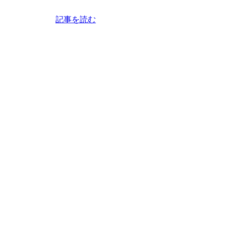
記事を読む