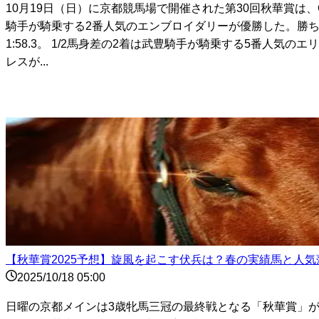
10月19日（日）に京都競馬場で開催された第30回秋華賞は、
騎手が騎乗する2番人気のエンブロイダリーが優勝した。勝
1:58.3。 1/2馬身差の2着は武豊騎手が騎乗する5番人気のエ
レスが...
【秋華賞2025予想】旋風を起こす伏兵は？春の実績馬と人気
2025/10/18 05:00
日曜の京都メインは3歳牝馬三冠の最終戦となる「秋華賞」