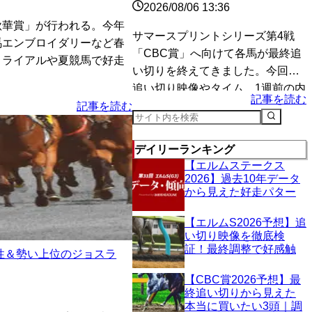
2026/08/06 13:36
秋華賞」が行われる。今年
サマースプリントシリーズ第4戦
馬エンブロイダリーなど春
「CBC賞」へ向けて各馬が最終追
トライアルや夏競馬で好走
い切りを終えてきました。今回は
追い切り映像やタイム、1週前の内
記事を読む
容などから総合的に好調馬を判断
記事を読む
し、とくに評価が高かった馬を3頭
ピックアップしました。 レイピア
デイリーランキング
（...
【エルムステークス
2026】過去10年データ
から見えた好走パター
ン！出走予定馬・予想
オッズを分析
【エルムS2026予想】追
い切り映像を徹底検
証！最終調整で好感触
適性＆勢い上位のジョスラ
だった3頭を独自評価
【CBC賞2026予想】最
終追い切りから見えた
本当に買いたい3頭｜調