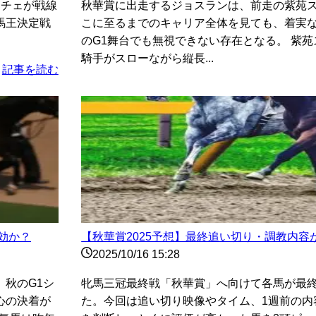
ーチェが戦線
秋華賞に出走するジョスランは、前走の紫苑ス
馬王決定戦
こに至るまでのキャリア全体を見ても、着実
のG1舞台でも無視できない存在となる。 紫
騎手がスローながら縦長...
記事を読む
効か？
【秋華賞2025予想】最終追い切り・調教内容
2025/10/16 15:28
秋のG1シ
牝馬三冠最終戦「秋華賞」へ向けて各馬が最
心の決着が
た。今回は追い切り映像やタイム、1週前の内