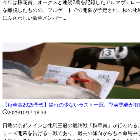
今年は桜花賞、オークスと連続2着を記録したアルマヴェロ
を離脱したものの、フルゲートでの開催が予定され、秋の牝
にふさわしい豪華メンバー...
【秋華賞2025予想】紛れの少ないラスト一冠、堅実馬券が有
2025/10/17 18:33
日曜の京都メインは牝馬三冠の最終戦「秋華賞」が行われる。
リーズ開幕を告げる一戦であり、過去の傾向からも本命馬中