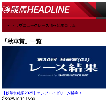
トップ
ニュース
レース情報
競馬コラム
「
秋華賞
」一覧
【秋華賞結果2025】エンブロイダリーが勝利！
2025/10/19 16:00