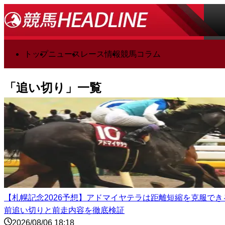
トップ
ニュース
レース情報
競馬コラム
「
追い切り
」一覧
【札幌記念2026予想】アドマイヤテラは距離短縮を克服でき
前追い切りと前走内容を徹底検証
2026/08/06 18:18