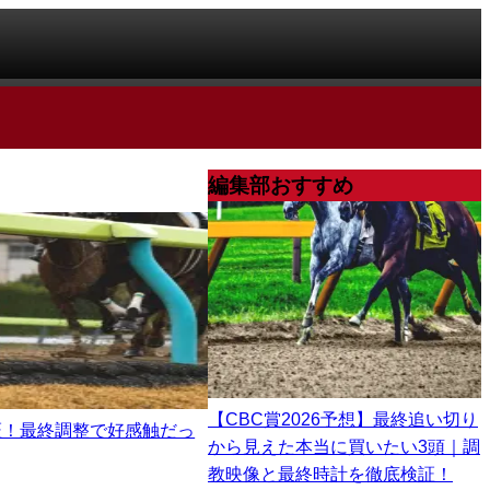
編集部おすすめ
【CBC賞2026予想】最終追い切り
証！最終調整で好感触だっ
から見えた本当に買いたい3頭｜調
教映像と最終時計を徹底検証！