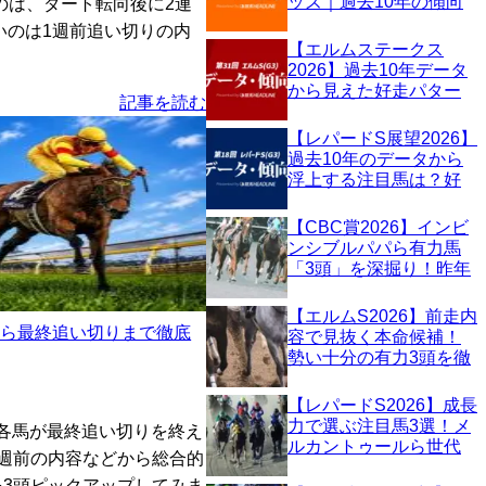
ッズ｜過去10年の傾向
のは、ダート転向後に2連
を分析
いのは1週前追い切りの内
【エルムステークス
2026】過去10年データ
から見えた好走パター
記事を読む
ン！出走予定馬・予想
オッズを分析
【レパードS展望2026】
過去10年のデータから
浮上する注目馬は？好
走データを徹底検証！
【CBC賞2026】インビ
ンシブルパパら有力馬
「3頭」を深掘り！昨年
の再現か、新王者誕生
か？
【エルムS2026】前走内
から最終追い切りまで徹底
容で見抜く本命候補！
勢い十分の有力3頭を徹
底分析
【レパードS2026】成長
力で選ぶ注目馬3選！メ
て各馬が最終追い切りを終え
ルカントゥールら世代
週前の内容などから総合的
トップ候補を考察
3頭ピックアップしてみま