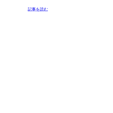
記事を読む