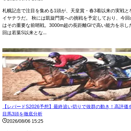
札幌記念で注目を集める1頭が、天皇賞・春3着以来の実戦と
イヤテラだ。 秋には凱旋門賞への挑戦を予定しており、今回
はその重要な前哨戦。3000m超の長距離GIで高い能力を示し
回は若葉S以来とな...
【レパードS2026予想】最終追い切りで抜群の動き！高評価
目馬3頭を徹底分析
2026/08/06 15:25