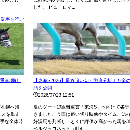
した。 ピューロマ...
記事を読む
重賞3勝目
【東海S2026】最終追い切り徹底分析｜万全
頭を公開
2026/07/23 12:51
び札幌へ帰
夏のダート短距離重賞「東海S」へ向けて各馬
ースを単走
きました。今回は追い切り映像やタイム、1週
派手な全体時
好調馬を判断し、とくに評価が高かった馬を3
ベルジュロネット（牡4...