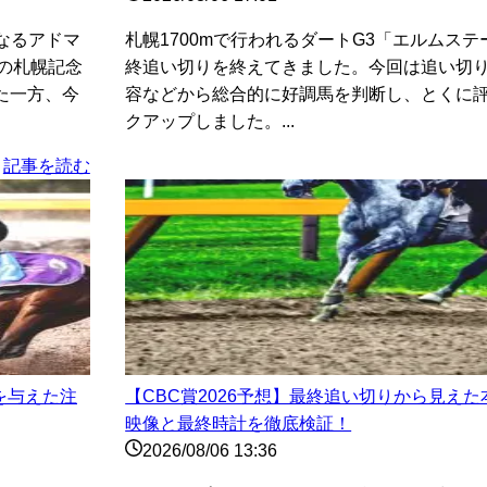
なるアドマ
札幌1700mで行われるダートG3「エルムス
の札幌記念
終追い切りを終えてきました。今回は追い切り
た一方、今
容などから総合的に好調馬を判断し、とくに評
クアップしました。...
記事を読む
を与えた注
【CBC賞2026予想】最終追い切りから見え
映像と最終時計を徹底検証！
2026/08/06 13:36