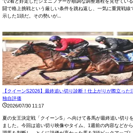
で2着と好走したジェニファーが順調な調整過程を見せてい
闘で格上挑戦という厳しい条件を跳ね返し、一気に重賞戦線
示した1頭だ。その勢いが...
【クイーンS2026】最終追い切り診断！仕上がりが際立った
独自評価
2026/07/30 11:17
夏の女王決定戦「クイーンS」へ向けて各馬が最終追い切り
ました。今回は追い切り映像やタイム、1週前の内容などか
調馬を判断し、とくに評価が高かった馬を3頭ピックアップ