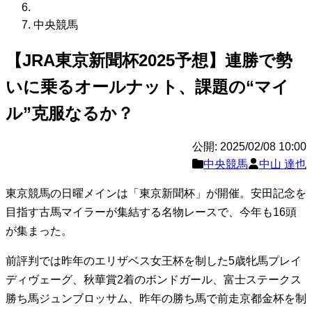
中央競馬
【JRA東京新聞杯2025予想】連勝で勢
いに乗るオールナット、課題の“マイ
ル”克服なるか？
公開: 2025/02/08 10:00
中央競馬
中山 達也
東京競馬の日曜メインは「東京新聞杯」が開催。安田記念を
目指す古馬マイラーが集結する名物レースで、今年も16頭
が集まった。
前評判では昨年のエリザベス女王杯を制した5歳牝馬プレイ
ディヴェーグ、秋華賞2着のボンドガール、富士ステークス
勝ち馬ジュンブロッサム、昨年の勝ち馬で前走京都金杯を制