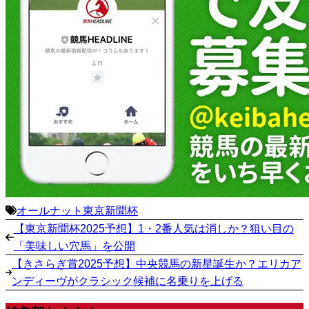
オールナット
東京新聞杯
【東京新聞杯2025予想】1・2番人気は消しか？狙い目の
「美味しい穴馬」を公開
【きさらぎ賞2025予想】中央競馬の新星誕生か？エリカア
ンディーヴがクラシック候補に名乗りを上げる