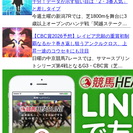
十分！データが示す狙い目は「2・3番人気」
う素質馬が集結する一戦だ。ここを勝った馬
と差しタイプ
が古馬...
今週土曜の新潟7Rでは、芝1800mを舞台に3
歳以上オープンのハンデ戦「関越ステーク
ス」が行われる。 サマーシリーズ後半へ向け
【CBC賞2026予想】レイピア悲願の重賞初制
た実力馬が顔を揃えた一戦だが、ハンデ戦ら
覇なるか？巻き返し狙うアンクルクロス、上
しく実績だけでは勝ち切れないケースも少な
昇一途のコウセキにも注目
くない。過去の...
日曜の中京競馬7レースでは、サマースプリン
トシリーズ第4戦となるG3・CBC賞（芝
1200m）が行われる。 中京芝1200mはスター
ト直後からペースが流れやすく、最後の急坂
も待ち受けるタフなコース。単なるスピード
比べでは...