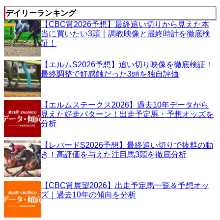
デイリーランキング
【CBC賞2026予想】最終追い切りから見えた本
当に買いたい3頭｜調教映像と最終時計を徹底検
証！
【エルムS2026予想】追い切り映像を徹底検証！
最終調整で好感触だった3頭を独自評価
【エルムステークス2026】過去10年データから
見えた好走パターン！出走予定馬・予想オッズを
分析
【レパードS2026予想】最終追い切りで抜群の動
き！高評価を与えた注目馬3頭を徹底分析
【CBC賞展望2026】出走予定馬一覧＆予想オッ
ズ｜過去10年の傾向を分析