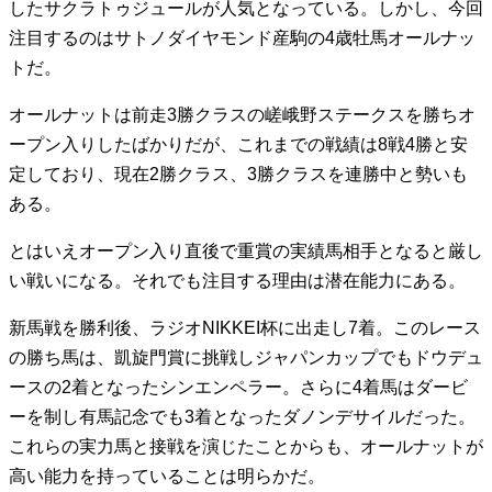
したサクラトゥジュールが人気となっている。しかし、今回
注目するのはサトノダイヤモンド産駒の4歳牡馬オールナッ
トだ。
オールナットは前走3勝クラスの嵯峨野ステークスを勝ちオ
ープン入りしたばかりだが、これまでの戦績は8戦4勝と安
定しており、現在2勝クラス、3勝クラスを連勝中と勢いも
ある。
とはいえオープン入り直後で重賞の実績馬相手となると厳し
い戦いになる。それでも注目する理由は潜在能力にある。
新馬戦を勝利後、ラジオNIKKEI杯に出走し7着。このレース
の勝ち馬は、凱旋門賞に挑戦しジャパンカップでもドウデュ
ースの2着となったシンエンペラー。さらに4着馬はダービ
ーを制し有馬記念でも3着となったダノンデサイルだった。
これらの実力馬と接戦を演じたことからも、オールナットが
高い能力を持っていることは明らかだ。