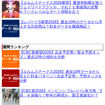
【エルムステークス2026展望】重賞初制覇を狙う
ウェイワードアクトか、それとも実績馬の反撃
か？ハイレベルなダート決戦を占う
【レパードS展望2026】過去10年のデータから浮
上する注目馬は？好走データを徹底検証！
週間ランキング
【CBC賞展望2026】出走予定馬一覧＆予想オッ
ズ｜過去10年の傾向を分析
【エルムステークス2026】過去10年データから
見えた好走パターン！出走予定馬・予想オッズを
分析
【CBC賞2026】インビンシブルパパら有力馬「3
頭」を深掘り！昨年の再現か、新王者誕生か？