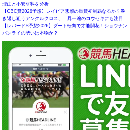
理由と不安材料を分析
【CBC賞2026予想】レイピア悲願の重賞初制覇なるか？巻
き返し狙うアンクルクロス、上昇一途のコウセキにも注目
【レパードS予想2026】ダート転向で才能開花！ショウナン
バンライの勢いは本物か？