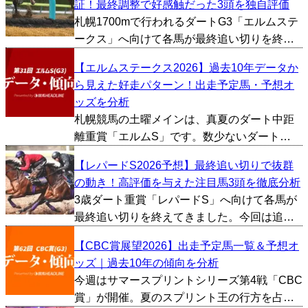
証！最終調整で好感触だった3頭を独自評価
評価が高かった馬を3頭ピックアップしまし
札幌1700mで行われるダートG3「エルムステ
た。 レイピア（...
ークス」へ向けて各馬が最終追い切りを終え
てきました。今回は追い切り映像やタイム、1
【エルムステークス2026】過去10年データか
週前の内容などから総合的に好調馬を判断
ら見えた好走パターン！出走予定馬・予想オ
し、とくに評価が高かった馬を3頭ピックアッ
ッズを分析
プしました。...
札幌競馬の土曜メインは、真夏のダート中距
離重賞「エルムS」です。数少ないダート
1700mという距離で行われる重賞ということ
【レパードS2026予想】最終追い切りで抜群
もあり、コース適性や、距離適性を絡めた予
の動き！高評価を与えた注目馬3頭を徹底分析
想をする必要がありそうです。ということで
3歳ダート重賞「レパードS」へ向けて各馬が
今回は過去10年間...
最終追い切りを終えてきました。今回は追い
切り映像やタイム、1週前の内容などから総合
【CBC賞展望2026】出走予定馬一覧＆予想オ
的に好調馬を判断し、とくに評価が高かった
ッズ｜過去10年の傾向を分析
馬を3頭ピックアップしました。 メルカント
今週はサマースプリントシリーズ第4戦「CBC
ゥール（牡3、...
賞」が開催。夏のスプリント王の行方を占う