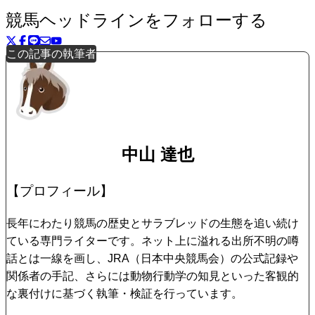
競馬ヘッドラインをフォローする
この記事の執筆者
中山 達也
【プロフィール】
長年にわたり競馬の歴史とサラブレッドの生態を追い続け
ている専門ライターです。ネット上に溢れる出所不明の噂
話とは一線を画し、JRA（日本中央競馬会）の公式記録や
関係者の手記、さらには動物行動学の知見といった客観的
な裏付けに基づく執筆・検証を行っています。