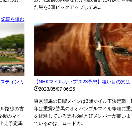
た馬を3頭ピックアップしてみ...
記事を読む
ャスティンカ
【NHKマイルカップ2023予想】狙い目の穴
2023/05/07 06:25
東京競馬の日曜メインは3歳マイル王決定戦「
イル路線の古
年は重賞2勝馬のオオバンブルマイを筆頭に重
今後のマイ
を経験している馬も8頭と好メンバーが揃いま
出走予定馬
ているのは、ロードカ...