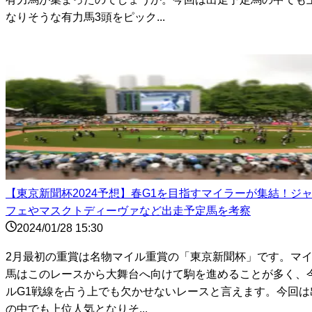
なりそうな有力馬3頭をピック...
【東京新聞杯2024予想】春G1を目指すマイラーが集結！ジ
フェやマスクトディーヴァなど出走予定馬を考察
2024/01/28 15:30
2月最初の重賞は名物マイル重賞の「東京新聞杯」です。マ
馬はこのレースから大舞台へ向けて駒を進めることが多く、
ルG1戦線を占う上でも欠かせないレースと言えます。今回は
の中でも上位人気となりそ...