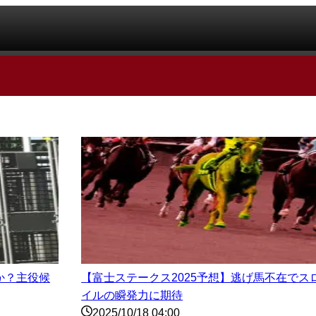
か？主役候
【富士ステークス2025予想】逃げ馬不在で
イルの瞬発力に期待
2025/10/18 04:00