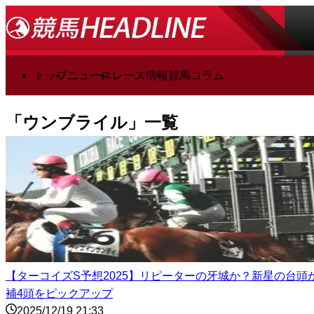
トップ
ニュース
レース情報
競馬コラム
「
ウンブライル
」一覧
【ターコイズS予想2025】リピーターの牙城か？新星の台頭
補4頭をピックアップ
2025/12/19 21:33