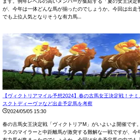
ます。例年レベルの高いメンバーが集結する「夏の女王決定
が、今年は一体どんな馬が揃ったのでしょうか。今回は出走
でも上位人気となりそうな有力馬...
【ヴィクトリアマイル予想2024】春の古馬女王決定戦！ナ
スクトディーヴァなど出走予定馬を考察
2024/05/05 15:30
春の古馬女王決定戦「ヴィクトリアM」がいよいよ開催です
ラスのマイラーと中距離馬が激突する難解な一戦ですが、今
有力馬が集まったのでしょうか。今回は出走予定馬の中でも