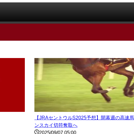
【JRAセントウルS2025予想】開幕週の高
ンスカイ切符奪取へ
2025/09/07 05:00