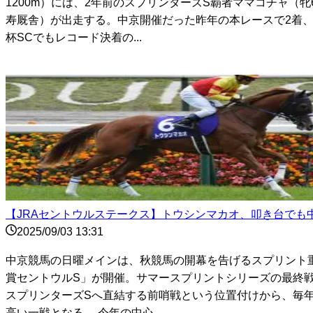
1200m）には、2年前のスプリンターズS覇者ママコチャ（牝
寿厩舎）が出走する。中京開催だった昨年の本レースで2着
杯SCでもレコード決着の...
【JRAセントウルステークス】トウシンマカオ、叩き台でも
2025/09/03 13:31
中京競馬の日曜メインは、秋競馬の開幕を告げるスプリント
賞セントウルS」が開催。サマースプリントシリーズの最終
スプリンターズSへ直結する前哨戦という位置付けから、毎
高い一戦となる。 今年の中心...