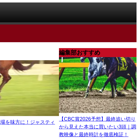
編集部おすすめ
【CBC賞2026予想】最終追い切り
速馬場を味方に！ジャスティ
から見えた本当に買いたい3頭｜調
教映像と最終時計を徹底検証！