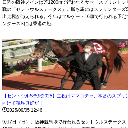
日曜の阪神メインは芝1200mで行われるサマースプリントシ
戦の「セントウルステークス」。勝ち馬にはスプリンターズ
出走権が与えられる。今年はフルゲート16頭で行われる予定
ンターズSには香港の短...
【セントウルS予想2025】主役はママコチャ、本番のスプリ
向けて視界良好だ！
2025/09/05 12:46
9月7日（日）、阪神競馬場で行われるセントウルステークス