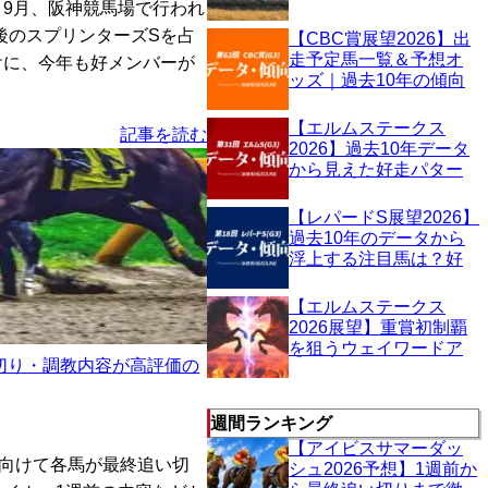
9月、阪神競馬場で行われ
だった3頭を独自評価
後のスプリンターズSを占
【CBC賞展望2026】出
走予定馬一覧＆予想オ
けに、今年も好メンバーが
ッズ｜過去10年の傾向
を分析
【エルムステークス
記事を読む
2026】過去10年データ
から見えた好走パター
ン！出走予定馬・予想
オッズを分析
【レパードS展望2026】
過去10年のデータから
浮上する注目馬は？好
走データを徹底検証！
【エルムステークス
2026展望】重賞初制覇
を狙うウェイワードア
い切り・調教内容が高評価の
クトか、それとも実績
馬の反撃か？ハイレベ
ルなダート決戦を占う
週間ランキング
【アイビスサマーダッ
向けて各馬が最終追い切
シュ2026予想】1週前か