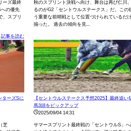
リーズ最終
秋のスプリント決戦へ向け、舞台は再び仁川。
Sへの優先
るのがG2「セントウルステークス」だ。この
で、スプリ
う重要な前哨戦として位置づけられているだ
揃った。 過去の傾向を見...
記事を読む
ンターズSに
【セントウルステークス予想2025】最終追
馬3頭をピックアップ
2025/09/04 14:31
（芝
サマースプリント最終戦の「セントウルS」へ