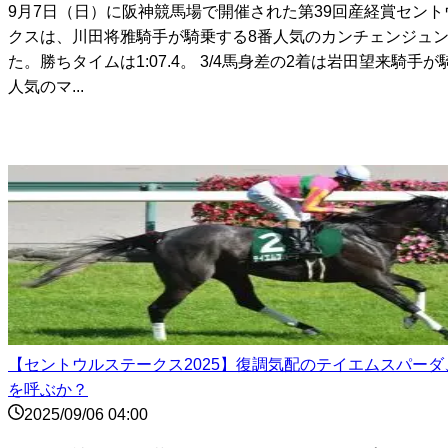
9月7日（日）に阪神競馬場で開催された第39回産経賞セン
クスは、川田将雅騎手が騎乗する8番人気のカンチェンジュ
た。勝ちタイムは1:07.4。 3/4馬身差の2着は岩田望来騎手が
人気のマ...
【セントウルステークス2025】復調気配のテイエムスパー
を呼ぶか？
2025/09/06 04:00