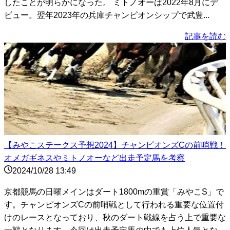
したことが明らかになった。 ミトノオーは2022年8月にデ
ビュー。翌年2023年の兵庫チャンピオンシップで武豊...
記事を読む
【みやこステークス予想2024】チャンピオンズCの前哨戦！
オメガギネスやミトノオーなど出走予定馬を考察
2024/10/28 13:49
京都競馬の日曜メインはダート1800mの重賞「みやこS」で
す。チャンピオンズCの前哨戦として行われる重要な位置付
けのレースとなっており、秋のダート戦線を占う上で重要な