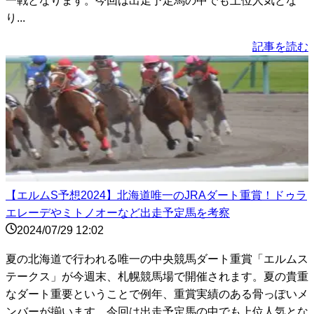
一戦となります。今回は出走予定馬の中でも上位人気とな
り...
記事を読む
【エルムS予想2024】北海道唯一のJRAダート重賞！ドゥラ
エレーデやミトノオーなど出走予定馬を考察
2024/07/29 12:02
夏の北海道で行われる唯一の中央競馬ダート重賞「エルムス
テークス」が今週末、札幌競馬場で開催されます。夏の貴重
なダート重要ということで例年、重賞実績のある骨っぽいメ
ンバーが揃います。今回は出走予定馬の中でも上位人気とな